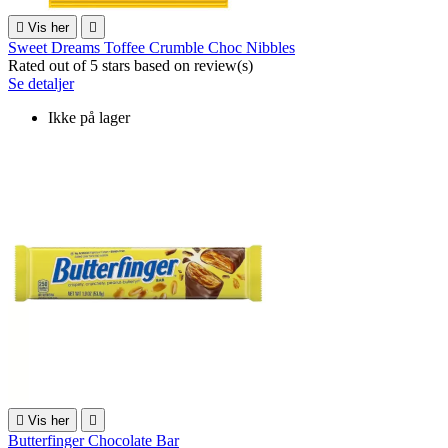

Vis her

Sweet Dreams Toffee Crumble Choc Nibbles
Rated
out of 5 stars based on
review(s)
Se detaljer
Ikke på lager

Vis her

Butterfinger Chocolate Bar