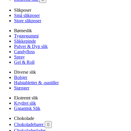
Slikposer
Små slikposer
Store slikposer
Børneslik
Tyggegummi
Slikkepinde
Pulver & Dyp slik
Candyfloss
Spray
Gel & Roll
Diverse slik
Bolsjer
Halstabletter & -pastiller
Stænger
Ekstremt slik
Krydret slik
Gigantisk Slik
Chokolade
Chokoladebarer

Chokoladeplader