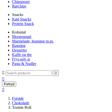
Chipsposer
Rørchips
Snacks
Kød Snacks
Protein Snack
Kolonial
Morgenmad
Marmelade, honning m.m.
Bagning
Desserter
Kaffe og the
Frys-selv is
Pasta & Nudler



Fortryd

Forside
Chokolade
Tootsie Roll