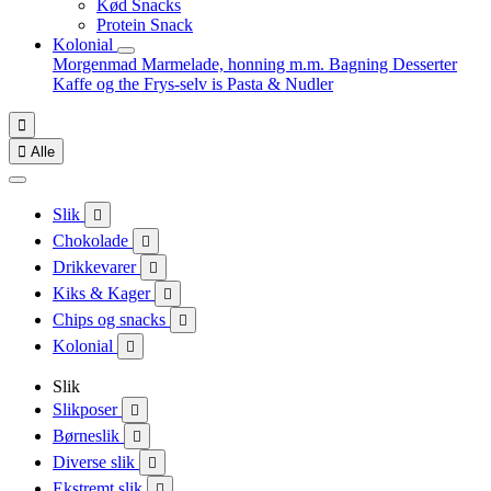
Kød Snacks
Protein Snack
Kolonial
Morgenmad
Marmelade, honning m.m.
Bagning
Desserter
Kaffe og the
Frys-selv is
Pasta & Nudler


Alle
Slik

Chokolade

Drikkevarer

Kiks & Kager

Chips og snacks

Kolonial

Slik
Slikposer

Børneslik

Diverse slik

Ekstremt slik
