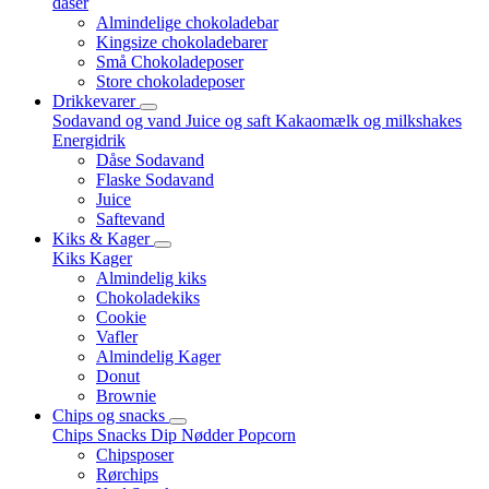
dåser
Almindelige chokoladebar
Kingsize chokoladebarer
Små Chokoladeposer
Store chokoladeposer
Drikkevarer
Sodavand og vand
Juice og saft
Kakaomælk og milkshakes
Energidrik
Dåse Sodavand
Flaske Sodavand
Juice
Saftevand
Kiks & Kager
Kiks
Kager
Almindelig kiks
Chokoladekiks
Cookie
Vafler
Almindelig Kager
Donut
Brownie
Chips og snacks
Chips
Snacks
Dip
Nødder
Popcorn
Chipsposer
Rørchips