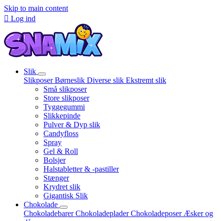
Skip to main content

Log ind
Slik
Slikposer
Børneslik
Diverse slik
Ekstremt slik
Små slikposer
Store slikposer
Tyggegummi
Slikkepinde
Pulver & Dyp slik
Candyfloss
Spray
Gel & Roll
Bolsjer
Halstabletter & -pastiller
Stænger
Krydret slik
Gigantisk Slik
Chokolade
Chokoladebarer
Chokoladeplader
Chokoladeposer
Æsker og