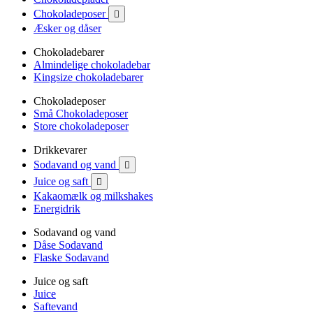
Chokoladeposer

Æsker og dåser
Chokoladebarer
Almindelige chokoladebar
Kingsize chokoladebarer
Chokoladeposer
Små Chokoladeposer
Store chokoladeposer
Drikkevarer
Sodavand og vand

Juice og saft

Kakaomælk og milkshakes
Energidrik
Sodavand og vand
Dåse Sodavand
Flaske Sodavand
Juice og saft
Juice
Saftevand