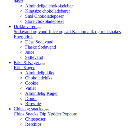
dåser
Almindelige chokoladebar
Kingsize chokoladebarer
Små Chokoladeposer
Store chokoladeposer
Drikkevarer
Sodavand og vand
Juice og saft
Kakaomælk og milkshakes
Energidrik
Dåse Sodavand
Flaske Sodavand
Juice
Saftevand
Kiks & Kager
Kiks
Kager
Almindelig kiks
Chokoladekiks
Cookie
Vafler
Almindelig Kager
Donut
Brownie
Chips og snacks
Chips
Snacks
Dip
Nødder
Popcorn
Chipsposer
Rørchips