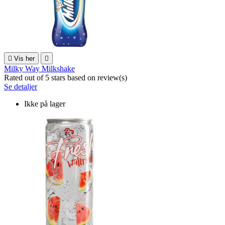

Vis her

Milky Way Milkshake
Rated
out of 5 stars based on
review(s)
Se detaljer
Ikke på lager