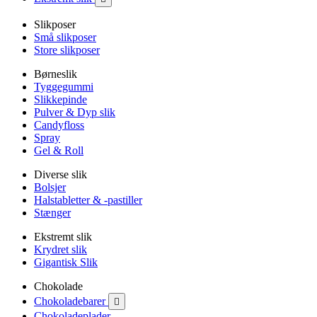
Slikposer
Små slikposer
Store slikposer
Børneslik
Tyggegummi
Slikkepinde
Pulver & Dyp slik
Candyfloss
Spray
Gel & Roll
Diverse slik
Bolsjer
Halstabletter & -pastiller
Stænger
Ekstremt slik
Krydret slik
Gigantisk Slik
Chokolade
Chokoladebarer

Chokoladeplader