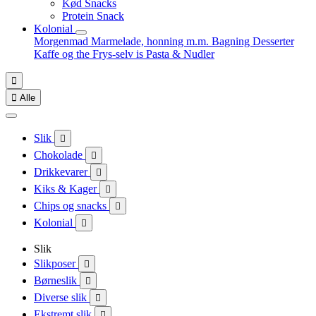
Kød Snacks
Protein Snack
Kolonial
Morgenmad
Marmelade, honning m.m.
Bagning
Desserter
Kaffe og the
Frys-selv is
Pasta & Nudler


Alle
Slik

Chokolade

Drikkevarer

Kiks & Kager

Chips og snacks

Kolonial

Slik
Slikposer

Børneslik

Diverse slik

Ekstremt slik
