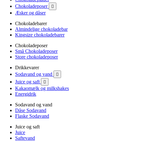
Chokoladeposer

Æsker og dåser
Chokoladebarer
Almindelige chokoladebar
Kingsize chokoladebarer
Chokoladeposer
Små Chokoladeposer
Store chokoladeposer
Drikkevarer
Sodavand og vand

Juice og saft

Kakaomælk og milkshakes
Energidrik
Sodavand og vand
Dåse Sodavand
Flaske Sodavand
Juice og saft
Juice
Saftevand