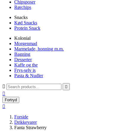
Chipsposer
Rørchips
Snacks
Kød Snacks
Protein Snack
Kolonial
Morgenmad
Marmelade, honning m.m.
Bagning
Desserter
Kaffe og the
Frys-selv is
Pasta & Nudler



Fortryd

Forside
Drikkevarer
Fanta Strawberry