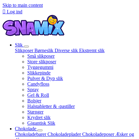
Skip to main content

Log ind
Slik
Slikposer
Børneslik
Diverse slik
Ekstremt slik
Små slikposer
Store slikposer
Tyggegummi
Slikkepinde
Pulver & Dyp slik
Candyfloss
Spray
Gel & Roll
Bolsjer
Halstabletter & -pastiller
Stænger
Krydret slik
Gigantisk Slik
Chokolade
Chokoladebarer
Chokoladeplader
Chokoladeposer
Æsker og