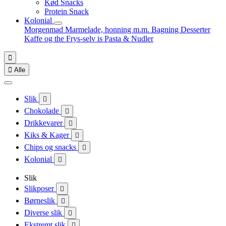
Kød Snacks
Protein Snack
Kolonial
Morgenmad
Marmelade, honning m.m.
Bagning
Desserter
Kaffe og the
Frys-selv is
Pasta & Nudler


Alle
Slik

Chokolade

Drikkevarer

Kiks & Kager

Chips og snacks

Kolonial

Slik
Slikposer

Børneslik

Diverse slik

Ekstremt slik
