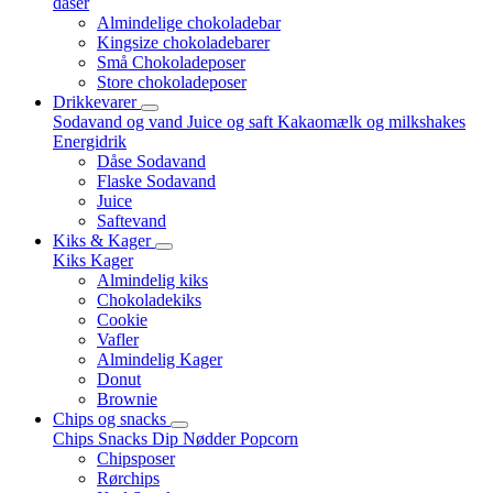
dåser
Almindelige chokoladebar
Kingsize chokoladebarer
Små Chokoladeposer
Store chokoladeposer
Drikkevarer
Sodavand og vand
Juice og saft
Kakaomælk og milkshakes
Energidrik
Dåse Sodavand
Flaske Sodavand
Juice
Saftevand
Kiks & Kager
Kiks
Kager
Almindelig kiks
Chokoladekiks
Cookie
Vafler
Almindelig Kager
Donut
Brownie
Chips og snacks
Chips
Snacks
Dip
Nødder
Popcorn
Chipsposer
Rørchips