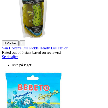

Vis her

Van Holten's Dill Pickle Hearty Dill Flavor
Rated
out of 5 stars based on
review(s)
Se detaljer
Ikke på lager