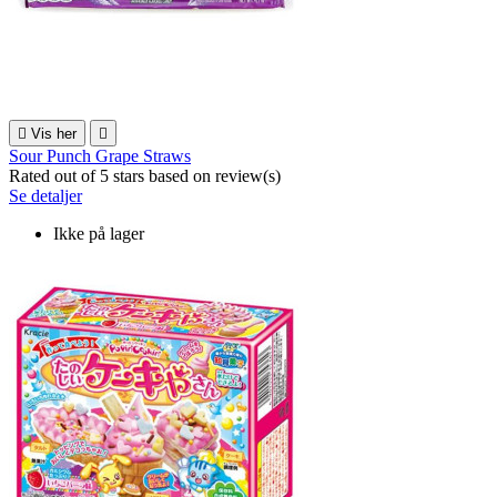

Vis her

Sour Punch Grape Straws
Rated
out of 5 stars based on
review(s)
Se detaljer
Ikke på lager