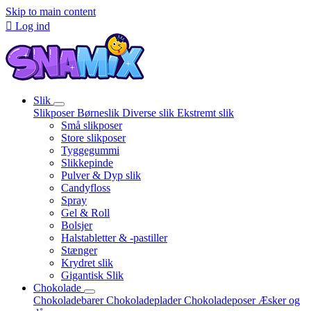
Skip to main content

Log ind
Slik
Slikposer
Børneslik
Diverse slik
Ekstremt slik
Små slikposer
Store slikposer
Tyggegummi
Slikkepinde
Pulver & Dyp slik
Candyfloss
Spray
Gel & Roll
Bolsjer
Halstabletter & -pastiller
Stænger
Krydret slik
Gigantisk Slik
Chokolade
Chokoladebarer
Chokoladeplader
Chokoladeposer
Æsker og