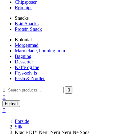
Chipsposer
Rørchips
Snacks
Kød Snacks
Protein Snack
Kolonial
Morgenmad
Marmelade, honning m.m.
Bagning
Desserter
Kaffe og the
Frys-selv is
Pasta & Nudler



Fortryd

Forside
Slik
Kracie DIY Neru-Neru Neru-Ne Soda