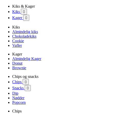
Kiks & Kager
Kiks

Kager

Kiks
Almindelig kiks
Chokoladekiks
Cookie
Vafler
Kager
Almindelig Kager
Donut
Brownie
Chips og snacks
Chips

Snacks

Dip
Nødder
Popcorn
Chips