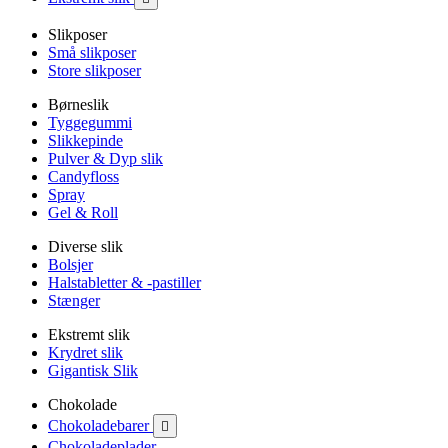
Slikposer
Små slikposer
Store slikposer
Børneslik
Tyggegummi
Slikkepinde
Pulver & Dyp slik
Candyfloss
Spray
Gel & Roll
Diverse slik
Bolsjer
Halstabletter & -pastiller
Stænger
Ekstremt slik
Krydret slik
Gigantisk Slik
Chokolade
Chokoladebarer

Chokoladeplader