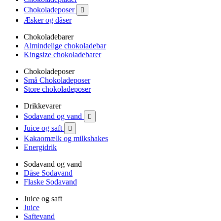
Chokoladeposer

Æsker og dåser
Chokoladebarer
Almindelige chokoladebar
Kingsize chokoladebarer
Chokoladeposer
Små Chokoladeposer
Store chokoladeposer
Drikkevarer
Sodavand og vand

Juice og saft

Kakaomælk og milkshakes
Energidrik
Sodavand og vand
Dåse Sodavand
Flaske Sodavand
Juice og saft
Juice
Saftevand