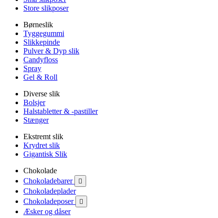
Store slikposer
Børneslik
Tyggegummi
Slikkepinde
Pulver & Dyp slik
Candyfloss
Spray
Gel & Roll
Diverse slik
Bolsjer
Halstabletter & -pastiller
Stænger
Ekstremt slik
Krydret slik
Gigantisk Slik
Chokolade
Chokoladebarer

Chokoladeplader
Chokoladeposer

Æsker og dåser