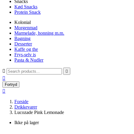
Snacks
Kød Snacks
Protein Snack
Kolonial
Morgenmad
Marmelade, honning m.m.
Bagning
Desserter
Kaffe og the
Frys-selv is
Pasta & Nudler



Fortryd

Forside
Drikkevarer
Lucozade Pink Lemonade
Ikke på lager