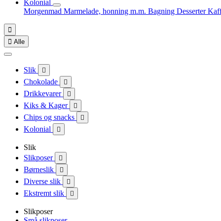
Kolonial
Morgenmad
Marmelade, honning m.m.
Bagning
Desserter
Kaf


Alle
Slik

Chokolade

Drikkevarer

Kiks & Kager

Chips og snacks

Kolonial

Slik
Slikposer

Børneslik

Diverse slik

Ekstremt slik

Slikposer
Små slikposer