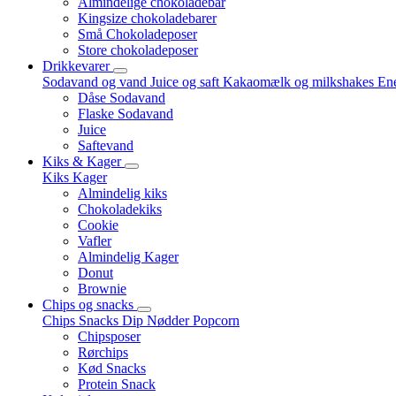
Almindelige chokoladebar
Kingsize chokoladebarer
Små Chokoladeposer
Store chokoladeposer
Drikkevarer
Sodavand og vand
Juice og saft
Kakaomælk og milkshakes
Ene
Dåse Sodavand
Flaske Sodavand
Juice
Saftevand
Kiks & Kager
Kiks
Kager
Almindelig kiks
Chokoladekiks
Cookie
Vafler
Almindelig Kager
Donut
Brownie
Chips og snacks
Chips
Snacks
Dip
Nødder
Popcorn
Chipsposer
Rørchips
Kød Snacks
Protein Snack