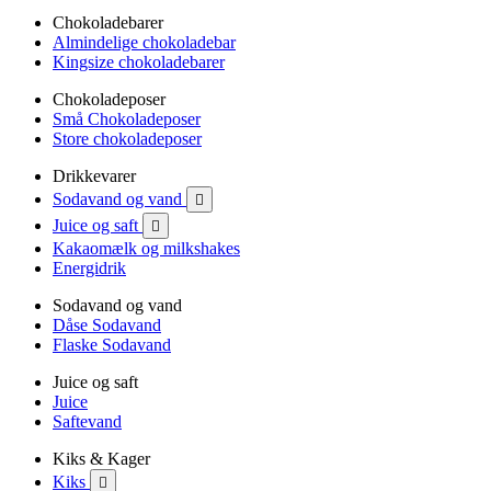
Chokoladebarer
Almindelige chokoladebar
Kingsize chokoladebarer
Chokoladeposer
Små Chokoladeposer
Store chokoladeposer
Drikkevarer
Sodavand og vand

Juice og saft

Kakaomælk og milkshakes
Energidrik
Sodavand og vand
Dåse Sodavand
Flaske Sodavand
Juice og saft
Juice
Saftevand
Kiks & Kager
Kiks
