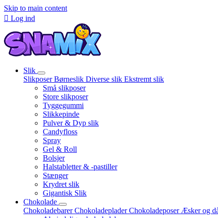
Skip to main content

Log ind
Slik
Slikposer
Børneslik
Diverse slik
Ekstremt slik
Små slikposer
Store slikposer
Tyggegummi
Slikkepinde
Pulver & Dyp slik
Candyfloss
Spray
Gel & Roll
Bolsjer
Halstabletter & -pastiller
Stænger
Krydret slik
Gigantisk Slik
Chokolade
Chokoladebarer
Chokoladeplader
Chokoladeposer
Æsker og d