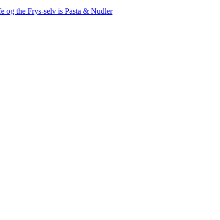
fe og the
Frys-selv is
Pasta & Nudler