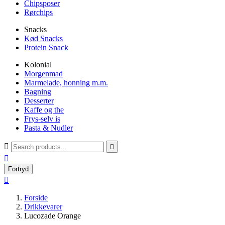
Chipsposer
Rørchips
Snacks
Kød Snacks
Protein Snack
Kolonial
Morgenmad
Marmelade, honning m.m.
Bagning
Desserter
Kaffe og the
Frys-selv is
Pasta & Nudler



Fortryd

Forside
Drikkevarer
Lucozade Orange