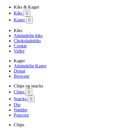
Kiks & Kager
Kiks

Kager

Kiks
Almindelig kiks
Chokoladekiks
Cookie
Vafler
Kager
Almindelig Kager
Donut
Brownie
Chips og snacks
Chips

Snacks

Dip
Nødder
Popcorn
Chips