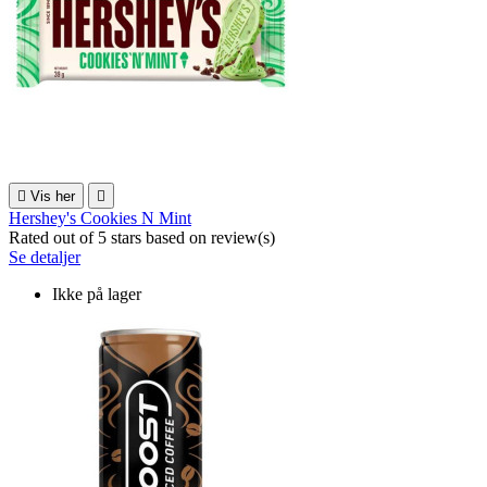

Vis her

Hershey's Cookies N Mint
Rated
out of 5 stars based on
review(s)
Se detaljer
Ikke på lager