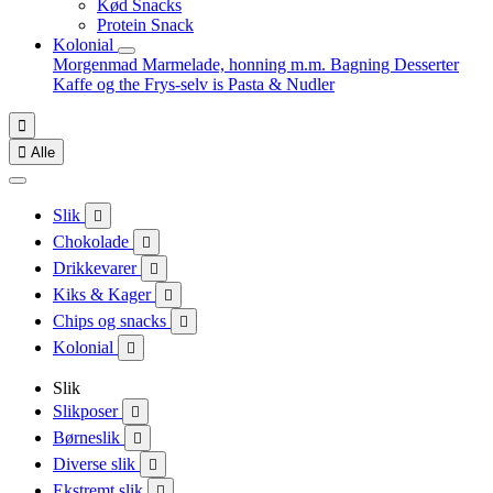
Kød Snacks
Protein Snack
Kolonial
Morgenmad
Marmelade, honning m.m.
Bagning
Desserter
Kaffe og the
Frys-selv is
Pasta & Nudler


Alle
Slik

Chokolade

Drikkevarer

Kiks & Kager

Chips og snacks

Kolonial

Slik
Slikposer

Børneslik

Diverse slik

Ekstremt slik
