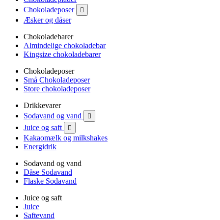
Chokoladeposer

Æsker og dåser
Chokoladebarer
Almindelige chokoladebar
Kingsize chokoladebarer
Chokoladeposer
Små Chokoladeposer
Store chokoladeposer
Drikkevarer
Sodavand og vand

Juice og saft

Kakaomælk og milkshakes
Energidrik
Sodavand og vand
Dåse Sodavand
Flaske Sodavand
Juice og saft
Juice
Saftevand