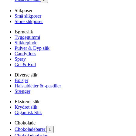
Slikposer
Små slikposer
Store slikposer
Børneslik
Tyggegummi
Slikkepinde
Pulver & Dyp slik
Candyfloss
Spray
Gel & Roll
Diverse slik
Bolsjer
Halstabletter & -pastiller
Stænger
Ekstremt slik
Krydret slik
Gigantisk Slik
Chokolade
Chokoladebarer

Chokoladeplader