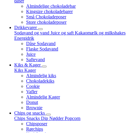
dåser
Almindelige chokoladebar
Kingsize chokoladebarer
Små Chokoladeposer
Store chokoladeposer
Drikkevarer
Sodavand og vand
Juice og saft
Kakaomælk og milkshakes
Energidrik
Dåse Sodavand
Flaske Sodavand
Juice
Saftevand
Kiks & Kager
Kiks
Kager
Almindelig kiks
Chokoladekiks
Cookie
Vafler
Almindelig Kager
Donut
Brownie
Chips og snacks
Chips
Snacks
Dip
Nødder
Popcorn
Chipsposer
Rørchips