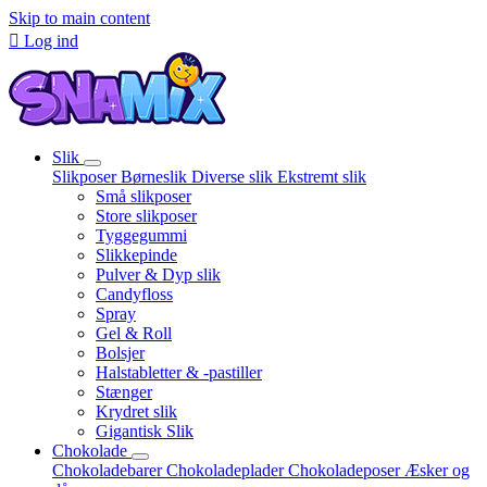
Skip to main content

Log ind
Slik
Slikposer
Børneslik
Diverse slik
Ekstremt slik
Små slikposer
Store slikposer
Tyggegummi
Slikkepinde
Pulver & Dyp slik
Candyfloss
Spray
Gel & Roll
Bolsjer
Halstabletter & -pastiller
Stænger
Krydret slik
Gigantisk Slik
Chokolade
Chokoladebarer
Chokoladeplader
Chokoladeposer
Æsker og