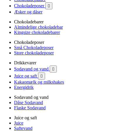
Chokoladeposer

Æsker og dåser
Chokoladebarer
Almindelige chokoladebar
Kingsize chokoladebarer
Chokoladeposer
Små Chokoladeposer
Store chokoladeposer
Drikkevarer
Sodavand og vand

Juice og saft

Kakaomælk og milkshakes
Energidrik
Sodavand og vand
Dåse Sodavand
Flaske Sodavand
Juice og saft
Juice
Saftevand