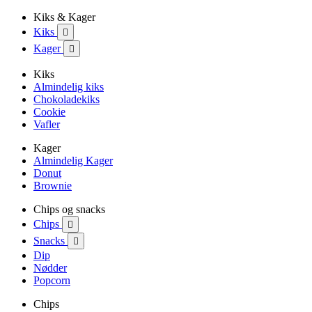
Kiks & Kager
Kiks

Kager

Kiks
Almindelig kiks
Chokoladekiks
Cookie
Vafler
Kager
Almindelig Kager
Donut
Brownie
Chips og snacks
Chips

Snacks

Dip
Nødder
Popcorn
Chips