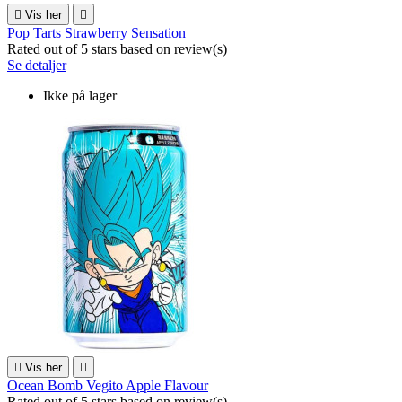

Vis her

Pop Tarts Strawberry Sensation
Rated
out of 5 stars based on
review(s)
Se detaljer
Ikke på lager

Vis her

Ocean Bomb Vegito Apple Flavour
Rated
out of 5 stars based on
review(s)