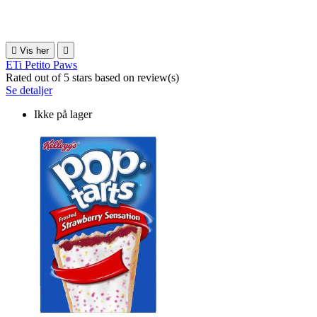

Vis her

ETi Petito Paws
Rated
out of 5 stars based on
review(s)
Se detaljer
Ikke på lager