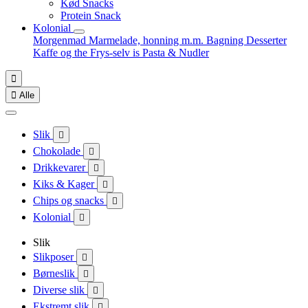
Kød Snacks
Protein Snack
Kolonial
Morgenmad
Marmelade, honning m.m.
Bagning
Desserter
Kaffe og the
Frys-selv is
Pasta & Nudler


Alle
Slik

Chokolade

Drikkevarer

Kiks & Kager

Chips og snacks

Kolonial

Slik
Slikposer

Børneslik

Diverse slik

Ekstremt slik
