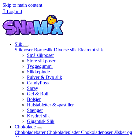
Skip to main content

Log ind
Slik
Slikposer
Børneslik
Diverse slik
Ekstremt slik
Små slikposer
Store slikposer
Tyggegummi
Slikkepinde
Pulver & Dyp slik
Candyfloss
Spray
Gel & Roll
Bolsjer
Halstabletter & -pastiller
Stænger
Krydret slik
Gigantisk Slik
Chokolade
Chokoladebarer
Chokoladeplader
Chokoladeposer
Æsker og