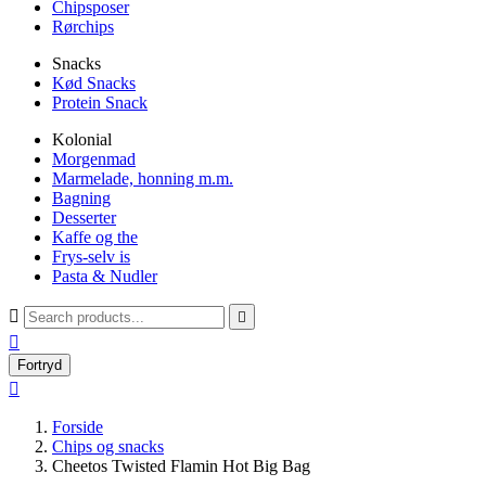
Chipsposer
Rørchips
Snacks
Kød Snacks
Protein Snack
Kolonial
Morgenmad
Marmelade, honning m.m.
Bagning
Desserter
Kaffe og the
Frys-selv is
Pasta & Nudler



Fortryd

Forside
Chips og snacks
Cheetos Twisted Flamin Hot Big Bag