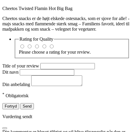
Cheetos Twisted Flamin Hot Big Bag
Cheetos snacks er de højt elskede ostesnacks, som er sjove for alle! -
majs snacks med flammende stærk smag – Familiens favorit, ideel til
madpakken og som snack – velegnet for vegetarer.
Rating for
Quality
Please choose a rating for your review.
Title of your review
Dit navn
Din anbefaling
*
Obligatorisk
Fortryd
Send
Vurdering sendt
Din kommentar er blevet tilføjet og vil blive tilgængelig når den er