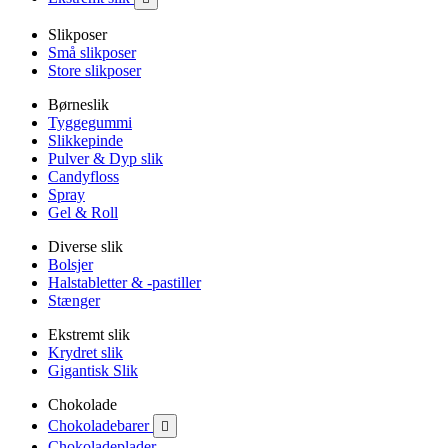
Slikposer
Små slikposer
Store slikposer
Børneslik
Tyggegummi
Slikkepinde
Pulver & Dyp slik
Candyfloss
Spray
Gel & Roll
Diverse slik
Bolsjer
Halstabletter & -pastiller
Stænger
Ekstremt slik
Krydret slik
Gigantisk Slik
Chokolade
Chokoladebarer

Chokoladeplader