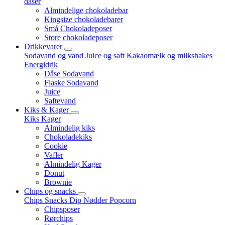
dåser
Almindelige chokoladebar
Kingsize chokoladebarer
Små Chokoladeposer
Store chokoladeposer
Drikkevarer
Sodavand og vand
Juice og saft
Kakaomælk og milkshakes
Energidrik
Dåse Sodavand
Flaske Sodavand
Juice
Saftevand
Kiks & Kager
Kiks
Kager
Almindelig kiks
Chokoladekiks
Cookie
Vafler
Almindelig Kager
Donut
Brownie
Chips og snacks
Chips
Snacks
Dip
Nødder
Popcorn
Chipsposer
Rørchips