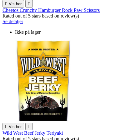

Vis her

Cheetos Crunchy Hamburger Rock Paw Scissors
Rated
out of 5 stars based on
review(s)
Se detaljer
Ikke på lager

Vis her

Wild West Beef Jerky Teriyaki
Rated
out of 5 stars based on
review(s)