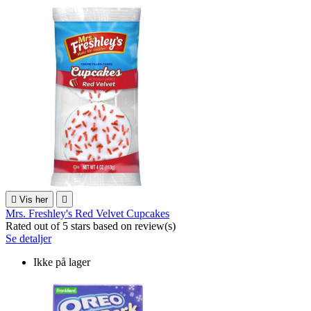

Vis her

Mrs. Freshley's Red Velvet Cupcakes
Rated
out of 5 stars based on
review(s)
Se detaljer
Ikke på lager