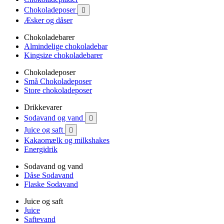
Chokoladeposer

Æsker og dåser
Chokoladebarer
Almindelige chokoladebar
Kingsize chokoladebarer
Chokoladeposer
Små Chokoladeposer
Store chokoladeposer
Drikkevarer
Sodavand og vand

Juice og saft

Kakaomælk og milkshakes
Energidrik
Sodavand og vand
Dåse Sodavand
Flaske Sodavand
Juice og saft
Juice
Saftevand