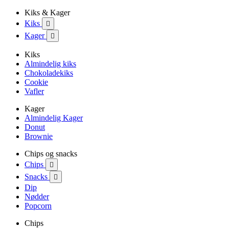
Kiks & Kager
Kiks

Kager

Kiks
Almindelig kiks
Chokoladekiks
Cookie
Vafler
Kager
Almindelig Kager
Donut
Brownie
Chips og snacks
Chips

Snacks

Dip
Nødder
Popcorn
Chips