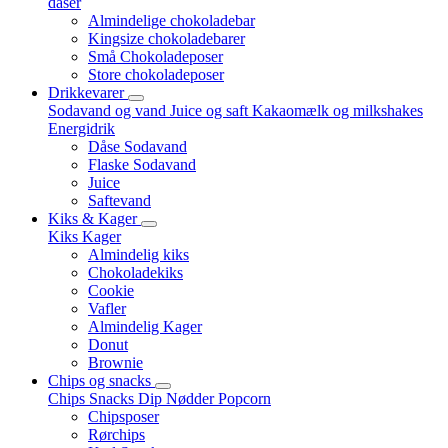
dåser
Almindelige chokoladebar
Kingsize chokoladebarer
Små Chokoladeposer
Store chokoladeposer
Drikkevarer
Sodavand og vand
Juice og saft
Kakaomælk og milkshakes
Energidrik
Dåse Sodavand
Flaske Sodavand
Juice
Saftevand
Kiks & Kager
Kiks
Kager
Almindelig kiks
Chokoladekiks
Cookie
Vafler
Almindelig Kager
Donut
Brownie
Chips og snacks
Chips
Snacks
Dip
Nødder
Popcorn
Chipsposer
Rørchips