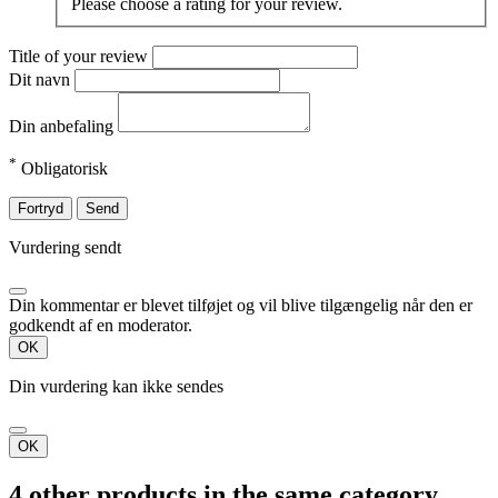
Please choose a rating for your review.
Title of your review
Dit navn
Din anbefaling
*
Obligatorisk
Fortryd
Send
Vurdering sendt
Din kommentar er blevet tilføjet og vil blive tilgængelig når den er
godkendt af en moderator.
OK
Din vurdering kan ikke sendes
OK
4 other products in the same category