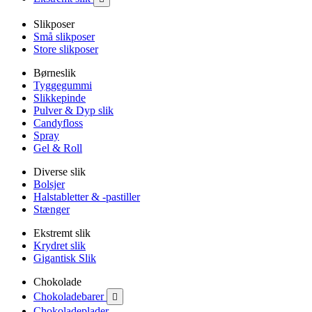
Slikposer
Små slikposer
Store slikposer
Børneslik
Tyggegummi
Slikkepinde
Pulver & Dyp slik
Candyfloss
Spray
Gel & Roll
Diverse slik
Bolsjer
Halstabletter & -pastiller
Stænger
Ekstremt slik
Krydret slik
Gigantisk Slik
Chokolade
Chokoladebarer

Chokoladeplader