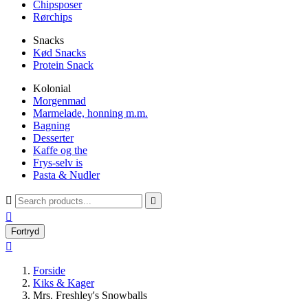
Chipsposer
Rørchips
Snacks
Kød Snacks
Protein Snack
Kolonial
Morgenmad
Marmelade, honning m.m.
Bagning
Desserter
Kaffe og the
Frys-selv is
Pasta & Nudler



Fortryd

Forside
Kiks & Kager
Mrs. Freshley's Snowballs