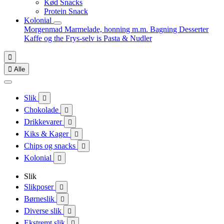
Kød Snacks
Protein Snack
Kolonial
Morgenmad
Marmelade, honning m.m.
Bagning
Desserter
Kaffe og the
Frys-selv is
Pasta & Nudler


Alle
Slik

Chokolade

Drikkevarer

Kiks & Kager

Chips og snacks

Kolonial

Slik
Slikposer

Børneslik

Diverse slik

Ekstremt slik
