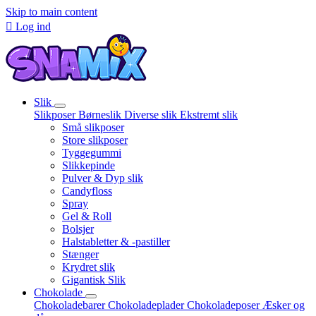
Skip to main content

Log ind
Slik
Slikposer
Børneslik
Diverse slik
Ekstremt slik
Små slikposer
Store slikposer
Tyggegummi
Slikkepinde
Pulver & Dyp slik
Candyfloss
Spray
Gel & Roll
Bolsjer
Halstabletter & -pastiller
Stænger
Krydret slik
Gigantisk Slik
Chokolade
Chokoladebarer
Chokoladeplader
Chokoladeposer
Æsker og