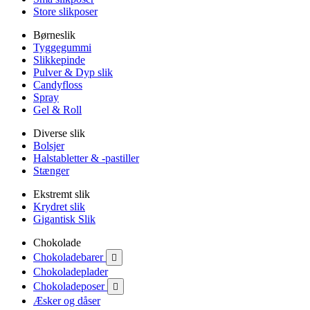
Store slikposer
Børneslik
Tyggegummi
Slikkepinde
Pulver & Dyp slik
Candyfloss
Spray
Gel & Roll
Diverse slik
Bolsjer
Halstabletter & -pastiller
Stænger
Ekstremt slik
Krydret slik
Gigantisk Slik
Chokolade
Chokoladebarer

Chokoladeplader
Chokoladeposer

Æsker og dåser