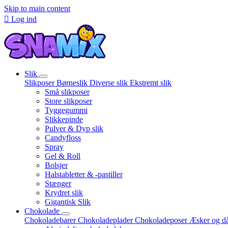
Skip to main content

Log ind
Slik
Slikposer
Børneslik
Diverse slik
Ekstremt slik
Små slikposer
Store slikposer
Tyggegummi
Slikkepinde
Pulver & Dyp slik
Candyfloss
Spray
Gel & Roll
Bolsjer
Halstabletter & -pastiller
Stænger
Krydret slik
Gigantisk Slik
Chokolade
Chokoladebarer
Chokoladeplader
Chokoladeposer
Æsker og d