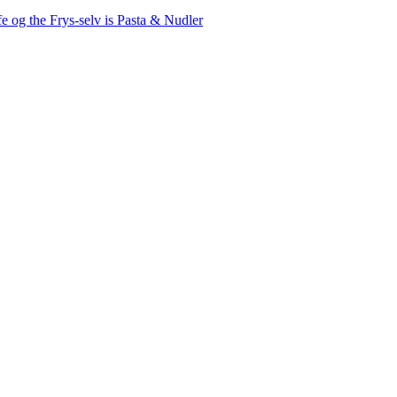
fe og the
Frys-selv is
Pasta & Nudler