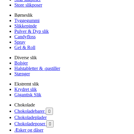
Store slikposer
Børneslik
Tyggegummi
Slikkepinde
Pulver & Dyp slik
Candyfloss
Spray
Gel & Roll
Diverse slik
Bolsjer
Halstabletter & -pastiller
Stænger
Ekstremt slik
Krydret slik
Gigantisk Slik
Chokolade
Chokoladebarer

Chokoladeplader
Chokoladeposer

Æsker og dåser