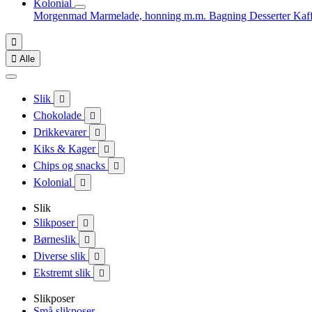
Kolonial
Morgenmad
Marmelade, honning m.m.
Bagning
Desserter
Kaf


Alle
Slik

Chokolade

Drikkevarer

Kiks & Kager

Chips og snacks

Kolonial

Slik
Slikposer

Børneslik

Diverse slik

Ekstremt slik

Slikposer
Små slikposer