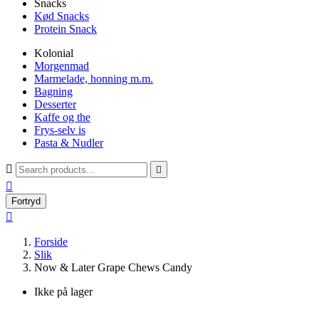
Snacks
Kød Snacks
Protein Snack
Kolonial
Morgenmad
Marmelade, honning m.m.
Bagning
Desserter
Kaffe og the
Frys-selv is
Pasta & Nudler



Fortryd

Forside
Slik
Now & Later Grape Chews Candy
Ikke på lager