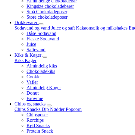
Almindelige chokoladebar
Kingsize chokoladebarer
Små Chokoladeposer
Store chokoladeposer
Drikkevarer
Sodavand og vand
Juice og saft
Kakaomælk og milkshakes
Ene
Dåse Sodavand
Flaske Sodavand
Juice
Saftevand
Kiks & Kager
Kiks
Kager
Almindelig kiks
Chokoladekiks
Cookie
Vafler
Almindelig Kager
Donut
Brownie
Chips og snacks
Chips
Snacks
Dip
Nødder
Popcorn
Chipsposer
Rørchips
Kød Snacks
Protein Snack