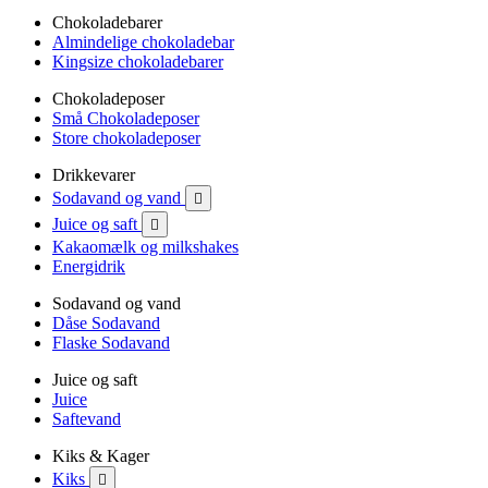
Chokoladebarer
Almindelige chokoladebar
Kingsize chokoladebarer
Chokoladeposer
Små Chokoladeposer
Store chokoladeposer
Drikkevarer
Sodavand og vand

Juice og saft

Kakaomælk og milkshakes
Energidrik
Sodavand og vand
Dåse Sodavand
Flaske Sodavand
Juice og saft
Juice
Saftevand
Kiks & Kager
Kiks
