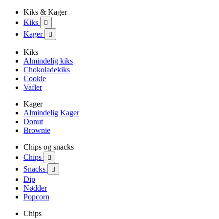
Kiks & Kager
Kiks

Kager

Kiks
Almindelig kiks
Chokoladekiks
Cookie
Vafler
Kager
Almindelig Kager
Donut
Brownie
Chips og snacks
Chips

Snacks

Dip
Nødder
Popcorn
Chips