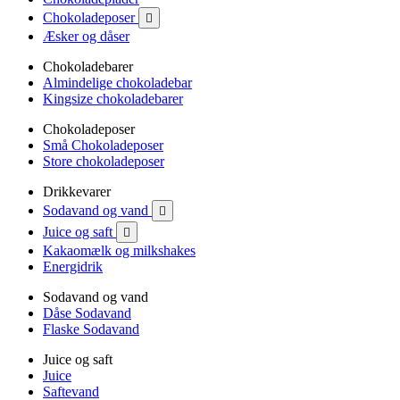
Chokoladeposer

Æsker og dåser
Chokoladebarer
Almindelige chokoladebar
Kingsize chokoladebarer
Chokoladeposer
Små Chokoladeposer
Store chokoladeposer
Drikkevarer
Sodavand og vand

Juice og saft

Kakaomælk og milkshakes
Energidrik
Sodavand og vand
Dåse Sodavand
Flaske Sodavand
Juice og saft
Juice
Saftevand