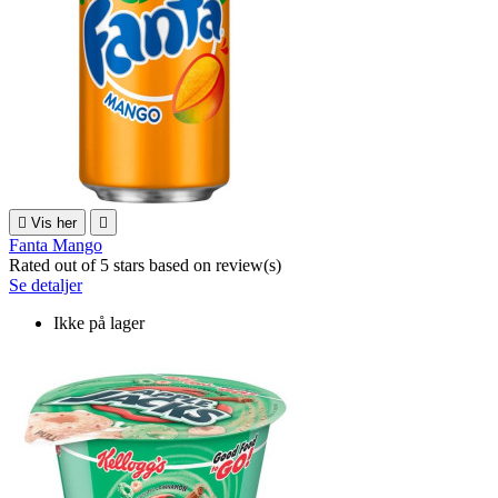

Vis her

Fanta Mango
Rated
out of 5 stars based on
review(s)
Se detaljer
Ikke på lager