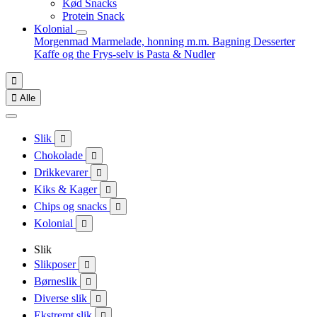
Kød Snacks
Protein Snack
Kolonial
Morgenmad
Marmelade, honning m.m.
Bagning
Desserter
Kaffe og the
Frys-selv is
Pasta & Nudler


Alle
Slik

Chokolade

Drikkevarer

Kiks & Kager

Chips og snacks

Kolonial

Slik
Slikposer

Børneslik

Diverse slik

Ekstremt slik
