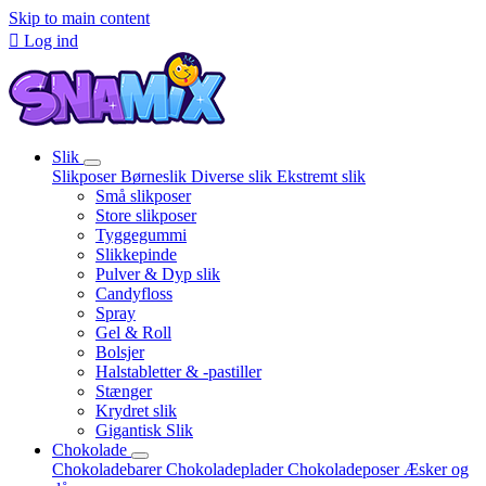
Skip to main content

Log ind
Slik
Slikposer
Børneslik
Diverse slik
Ekstremt slik
Små slikposer
Store slikposer
Tyggegummi
Slikkepinde
Pulver & Dyp slik
Candyfloss
Spray
Gel & Roll
Bolsjer
Halstabletter & -pastiller
Stænger
Krydret slik
Gigantisk Slik
Chokolade
Chokoladebarer
Chokoladeplader
Chokoladeposer
Æsker og