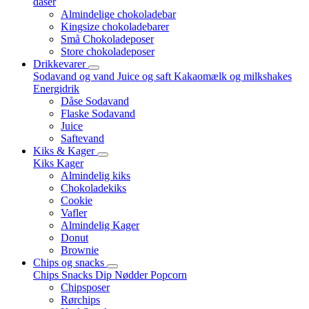
dåser
Almindelige chokoladebar
Kingsize chokoladebarer
Små Chokoladeposer
Store chokoladeposer
Drikkevarer
Sodavand og vand
Juice og saft
Kakaomælk og milkshakes
Energidrik
Dåse Sodavand
Flaske Sodavand
Juice
Saftevand
Kiks & Kager
Kiks
Kager
Almindelig kiks
Chokoladekiks
Cookie
Vafler
Almindelig Kager
Donut
Brownie
Chips og snacks
Chips
Snacks
Dip
Nødder
Popcorn
Chipsposer
Rørchips