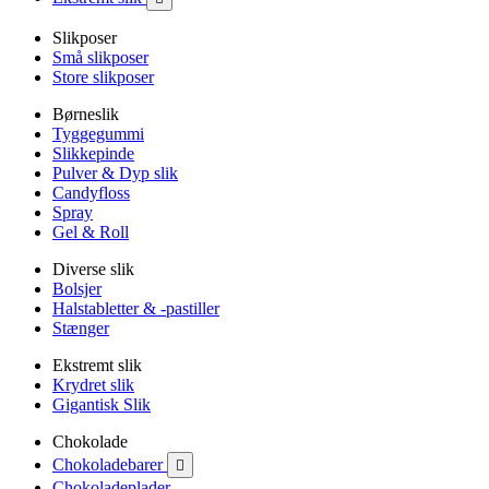
Slikposer
Små slikposer
Store slikposer
Børneslik
Tyggegummi
Slikkepinde
Pulver & Dyp slik
Candyfloss
Spray
Gel & Roll
Diverse slik
Bolsjer
Halstabletter & -pastiller
Stænger
Ekstremt slik
Krydret slik
Gigantisk Slik
Chokolade
Chokoladebarer

Chokoladeplader