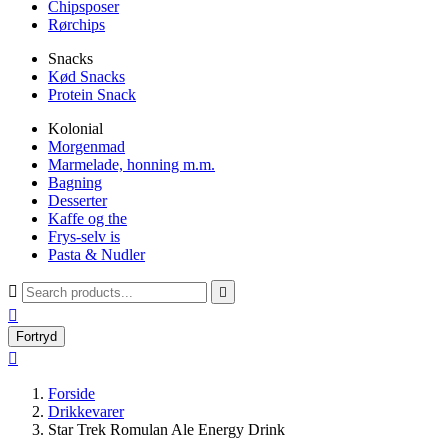
Chipsposer
Rørchips
Snacks
Kød Snacks
Protein Snack
Kolonial
Morgenmad
Marmelade, honning m.m.
Bagning
Desserter
Kaffe og the
Frys-selv is
Pasta & Nudler



Fortryd

Forside
Drikkevarer
Star Trek Romulan Ale Energy Drink