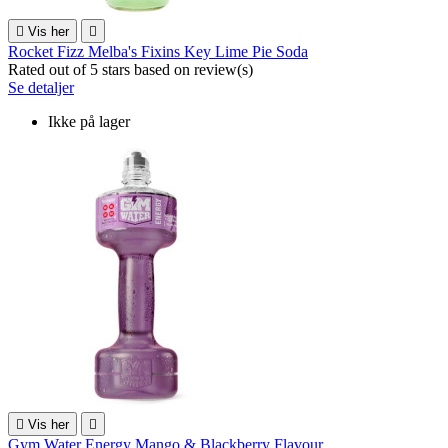

Vis her

Rocket Fizz Melba's Fixins Key Lime Pie Soda
Rated
out of 5 stars based on
review(s)
Se detaljer
Ikke på lager

Vis her

Gym Water Energy Mango & Blackberry Flavour