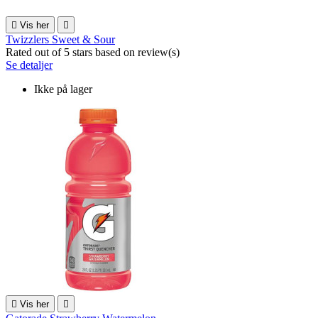

Vis her

Twizzlers Sweet & Sour
Rated
out of 5 stars based on
review(s)
Se detaljer
Ikke på lager

Vis her
