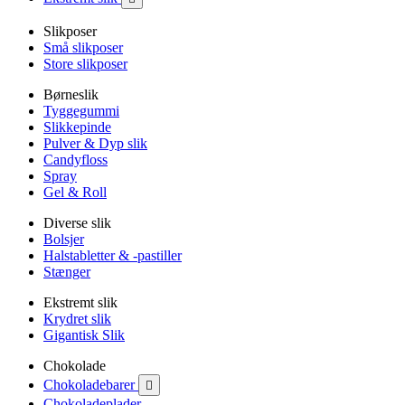
Slikposer
Små slikposer
Store slikposer
Børneslik
Tyggegummi
Slikkepinde
Pulver & Dyp slik
Candyfloss
Spray
Gel & Roll
Diverse slik
Bolsjer
Halstabletter & -pastiller
Stænger
Ekstremt slik
Krydret slik
Gigantisk Slik
Chokolade
Chokoladebarer

Chokoladeplader