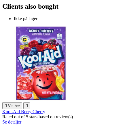
Clients also bought
Ikke på lager

Vis her

Kool-Aid Berry Cherry
Rated
out of 5 stars based on
review(s)
Se detaljer