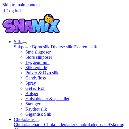
Skip to main content

Log ind
Slik
Slikposer
Børneslik
Diverse slik
Ekstremt slik
Små slikposer
Store slikposer
Tyggegummi
Slikkepinde
Pulver & Dyp slik
Candyfloss
Spray
Gel & Roll
Bolsjer
Halstabletter & -pastiller
Stænger
Krydret slik
Gigantisk Slik
Chokolade
Chokoladebarer
Chokoladeplader
Chokoladeposer
Æsker og