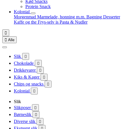
Kød Snacks
Protein Snack
Kolonial
Morgenmad
Marmelade, honning m.m.
Bagning
Desserter
Kaffe og the
Frys-selv is
Pasta & Nudler


Alle
Slik

Chokolade

Drikkevarer

Kiks & Kager

Chips og snacks

Kolonial

Slik
Slikposer

Børneslik

Diverse slik

Ekstremt slik
