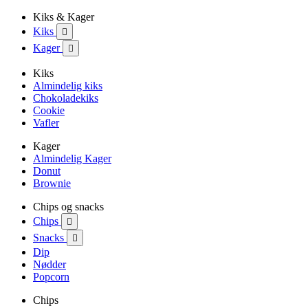
Kiks & Kager
Kiks

Kager

Kiks
Almindelig kiks
Chokoladekiks
Cookie
Vafler
Kager
Almindelig Kager
Donut
Brownie
Chips og snacks
Chips

Snacks

Dip
Nødder
Popcorn
Chips