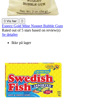

Vis her

Espeez Gold Mine Nugget Bubble Gum
Rated
out of 5 stars based on
review(s)
Se detaljer
Ikke på lager