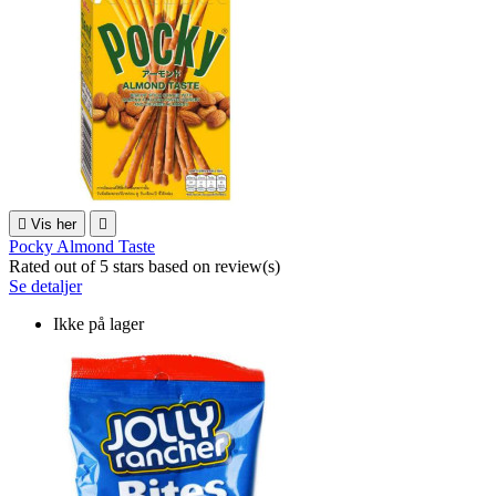

Vis her

Pocky Almond Taste
Rated
out of 5 stars based on
review(s)
Se detaljer
Ikke på lager