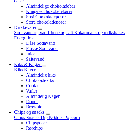
dåser
Almindelige chokoladebar
Kingsize chokoladebarer
Små Chokoladeposer
Store chokoladeposer
Drikkevarer
Sodavand og vand
Juice og saft
Kakaomælk og milkshakes
Energidrik
Dåse Sodavand
Flaske Sodavand
Juice
Saftevand
Kiks & Kager
Kiks
Kager
Almindelig kiks
Chokoladekiks
Cookie
Vafler
Almindelig Kager
Donut
Brownie
Chips og snacks
Chips
Snacks
Dip
Nødder
Popcorn
Chipsposer
Rørchips