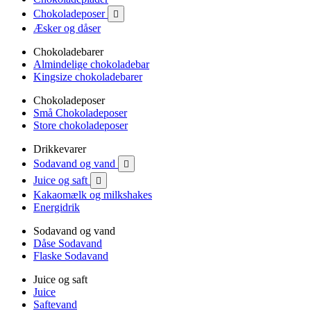
Chokoladeposer

Æsker og dåser
Chokoladebarer
Almindelige chokoladebar
Kingsize chokoladebarer
Chokoladeposer
Små Chokoladeposer
Store chokoladeposer
Drikkevarer
Sodavand og vand

Juice og saft

Kakaomælk og milkshakes
Energidrik
Sodavand og vand
Dåse Sodavand
Flaske Sodavand
Juice og saft
Juice
Saftevand