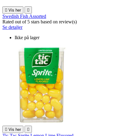

Vis her

Swedish Fish Assorted
Rated
out of 5 stars based on
review(s)
Se detaljer
Ikke på lager

Vis her

Tic Tac Sprite Lemon Lime Flavored