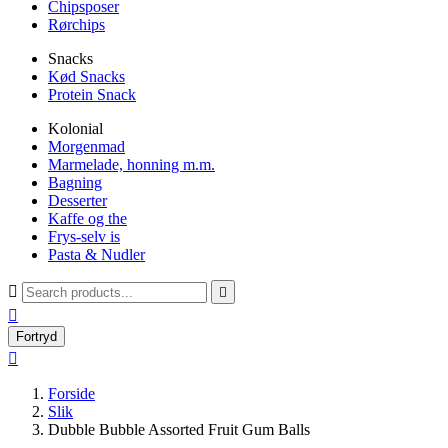
Chipsposer
Rørchips
Snacks
Kød Snacks
Protein Snack
Kolonial
Morgenmad
Marmelade, honning m.m.
Bagning
Desserter
Kaffe og the
Frys-selv is
Pasta & Nudler



Fortryd

Forside
Slik
Dubble Bubble Assorted Fruit Gum Balls