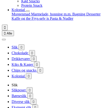
Kød Snacks
Protein Snack
Kolonial
Morgenmad
Marmelade, honning m.m.
Bagning
Desserter
Kaffe og the
Frys-selv is
Pasta & Nudler


Alle
Slik

Chokolade

Drikkevarer

Kiks & Kager

Chips og snacks

Kolonial

Slik
Slikposer

Børneslik

Diverse slik

Ekstremt slik
