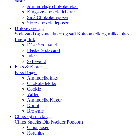
dåser
Almindelige chokoladebar
Kingsize chokoladebarer
Små Chokoladeposer
Store chokoladeposer
Drikkevarer
Sodavand og vand
Juice og saft
Kakaomælk og milkshakes
Energidrik
Dåse Sodavand
Flaske Sodavand
Juice
Saftevand
Kiks & Kager
Kiks
Kager
Almindelig kiks
Chokoladekiks
Cookie
Vafler
Almindelig Kager
Donut
Brownie
Chips og snacks
Chips
Snacks
Dip
Nødder
Popcorn
Chipsposer
Rørchips