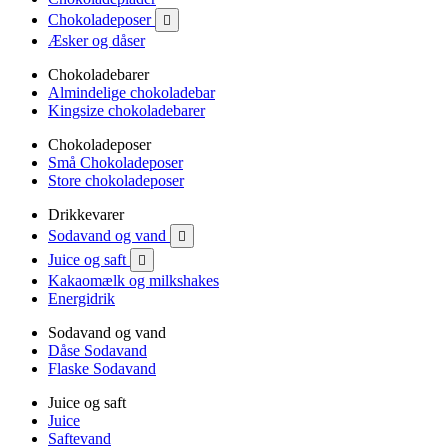
Chokoladeposer

Æsker og dåser
Chokoladebarer
Almindelige chokoladebar
Kingsize chokoladebarer
Chokoladeposer
Små Chokoladeposer
Store chokoladeposer
Drikkevarer
Sodavand og vand

Juice og saft

Kakaomælk og milkshakes
Energidrik
Sodavand og vand
Dåse Sodavand
Flaske Sodavand
Juice og saft
Juice
Saftevand