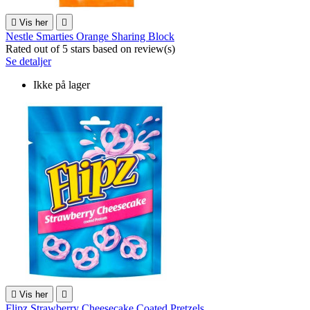

Vis her

Nestle Smarties Orange Sharing Block
Rated
out of 5 stars based on
review(s)
Se detaljer
Ikke på lager

Vis her

Flipz Strawberry Cheesecake Coated Pretzels