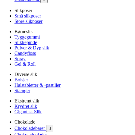
Slikposer
Små slikposer
Store slikposer
Børneslik
Tyggegummi
Slikkepinde
Pulver & Dyp slik
Candyfloss
Spray
Gel & Roll
Diverse slik
Bolsjer
Halstabletter & -pastiller
Stænger
Ekstremt slik
Krydret slik
Gigantisk Slik
Chokolade
Chokoladebarer

Chokoladeplader