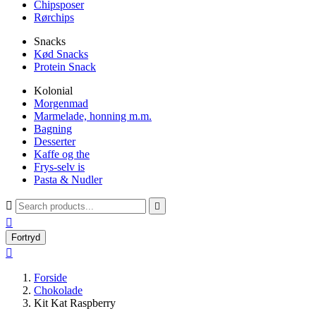
Chipsposer
Rørchips
Snacks
Kød Snacks
Protein Snack
Kolonial
Morgenmad
Marmelade, honning m.m.
Bagning
Desserter
Kaffe og the
Frys-selv is
Pasta & Nudler



Fortryd

Forside
Chokolade
Kit Kat Raspberry