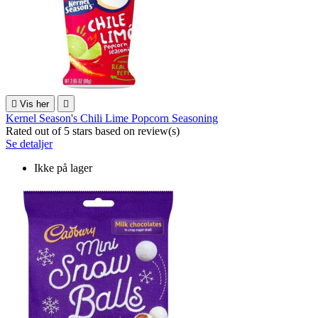

Vis her

Kernel Season's Chili Lime Popcorn Seasoning
Rated
out of 5 stars based on
review(s)
Se detaljer
Ikke på lager