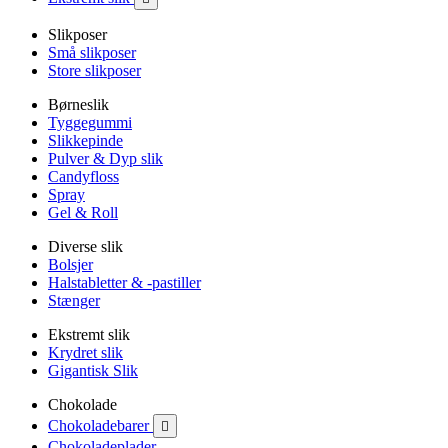
Slikposer
Små slikposer
Store slikposer
Børneslik
Tyggegummi
Slikkepinde
Pulver & Dyp slik
Candyfloss
Spray
Gel & Roll
Diverse slik
Bolsjer
Halstabletter & -pastiller
Stænger
Ekstremt slik
Krydret slik
Gigantisk Slik
Chokolade
Chokoladebarer

Chokoladeplader