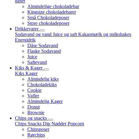
dåser
Almindelige chokoladebar
Kingsize chokoladebarer
Små Chokoladeposer
Store chokoladeposer
Drikkevarer
Sodavand og vand
Juice og saft
Kakaomælk og milkshakes
Energidrik
Dåse Sodavand
Flaske Sodavand
Juice
Saftevand
Kiks & Kager
Kiks
Kager
Almindelig kiks
Chokoladekiks
Cookie
Vafler
Almindelig Kager
Donut
Brownie
Chips og snacks
Chips
Snacks
Dip
Nødder
Popcorn
Chipsposer
Rørchips