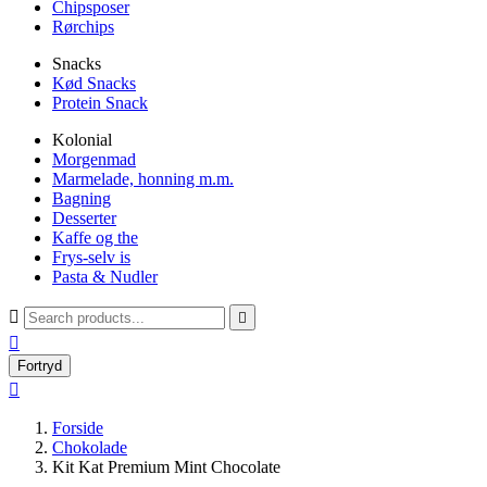
Chipsposer
Rørchips
Snacks
Kød Snacks
Protein Snack
Kolonial
Morgenmad
Marmelade, honning m.m.
Bagning
Desserter
Kaffe og the
Frys-selv is
Pasta & Nudler



Fortryd

Forside
Chokolade
Kit Kat Premium Mint Chocolate