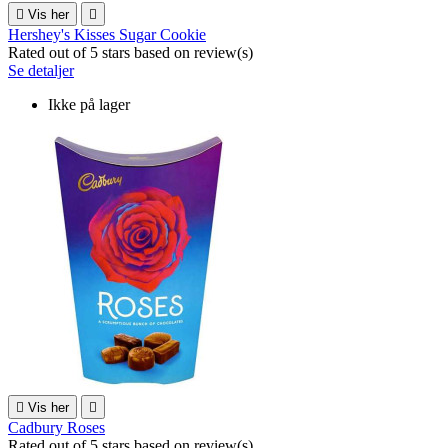

Vis her

Hershey's Kisses Sugar Cookie
Rated
out of 5 stars based on
review(s)
Se detaljer
Ikke på lager

Vis her

Cadbury Roses
Rated
out of 5 stars based on
review(s)