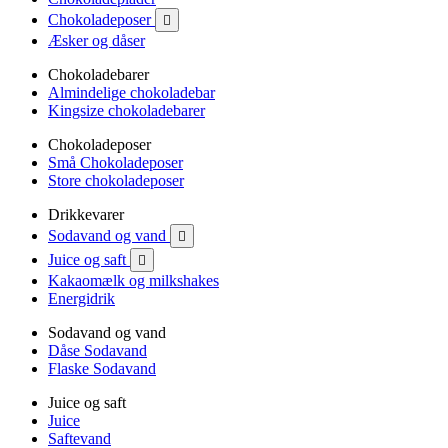
Chokoladeposer

Æsker og dåser
Chokoladebarer
Almindelige chokoladebar
Kingsize chokoladebarer
Chokoladeposer
Små Chokoladeposer
Store chokoladeposer
Drikkevarer
Sodavand og vand

Juice og saft

Kakaomælk og milkshakes
Energidrik
Sodavand og vand
Dåse Sodavand
Flaske Sodavand
Juice og saft
Juice
Saftevand