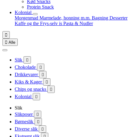
Kød Snacks
Protein Snack
Kolonial
Morgenmad
Marmelade, honning m.m.
Bagning
Desserter
Kaffe og the
Frys-selv is
Pasta & Nudler


Alle
Slik

Chokolade

Drikkevarer

Kiks & Kager

Chips og snacks

Kolonial

Slik
Slikposer

Børneslik

Diverse slik

Ekstremt slik
