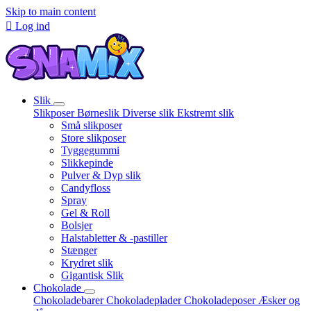
Skip to main content

Log ind
Slik
Slikposer
Børneslik
Diverse slik
Ekstremt slik
Små slikposer
Store slikposer
Tyggegummi
Slikkepinde
Pulver & Dyp slik
Candyfloss
Spray
Gel & Roll
Bolsjer
Halstabletter & -pastiller
Stænger
Krydret slik
Gigantisk Slik
Chokolade
Chokoladebarer
Chokoladeplader
Chokoladeposer
Æsker og