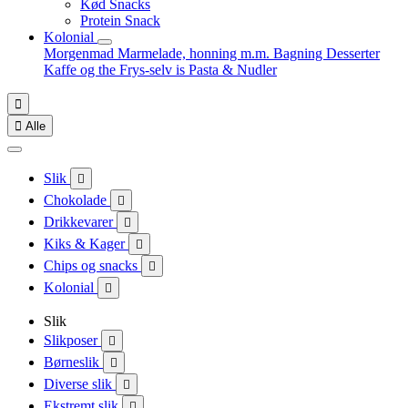
Kød Snacks
Protein Snack
Kolonial
Morgenmad
Marmelade, honning m.m.
Bagning
Desserter
Kaffe og the
Frys-selv is
Pasta & Nudler


Alle
Slik

Chokolade

Drikkevarer

Kiks & Kager

Chips og snacks

Kolonial

Slik
Slikposer

Børneslik

Diverse slik

Ekstremt slik
