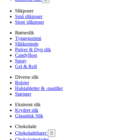
Slikposer
Små slikposer
Store slikposer
Børneslik
Tyggegummi
Slikkepinde
Pulver & Dyp slik
Candyfloss
Spray
Gel & Roll
Diverse slik
Bolsjer
Halstabletter & -pastiller
Stænger
Ekstremt slik
Krydret slik
Gigantisk Slik
Chokolade
Chokoladebarer

Chokoladeplader