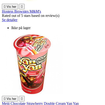

Vis her

Hostess Brownies M&M's
Rated
out of 5 stars based on
review(s)
Se detaljer
Ikke på lager

Vis her

Meiji Chocolate Strawberry Double Cream Yan Yan