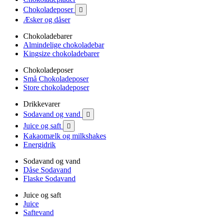
Chokoladeposer

Æsker og dåser
Chokoladebarer
Almindelige chokoladebar
Kingsize chokoladebarer
Chokoladeposer
Små Chokoladeposer
Store chokoladeposer
Drikkevarer
Sodavand og vand

Juice og saft

Kakaomælk og milkshakes
Energidrik
Sodavand og vand
Dåse Sodavand
Flaske Sodavand
Juice og saft
Juice
Saftevand