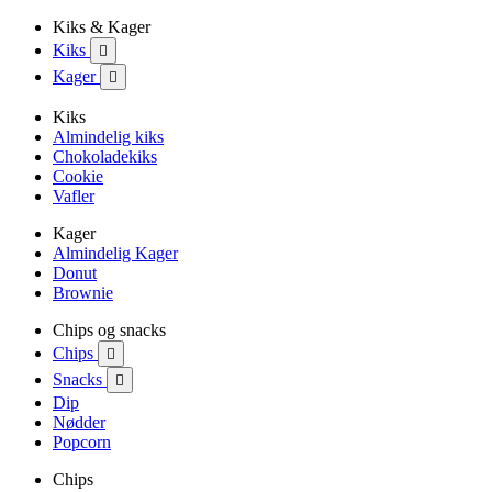
Kiks & Kager
Kiks

Kager

Kiks
Almindelig kiks
Chokoladekiks
Cookie
Vafler
Kager
Almindelig Kager
Donut
Brownie
Chips og snacks
Chips

Snacks

Dip
Nødder
Popcorn
Chips