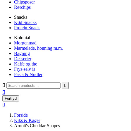
Chipsposer
Rørchips
Snacks
Kød Snacks
Protein Snack
Kolonial
Morgenmad
Marmelade, honning m.m.
Bagning
Desserter
Kaffe og the
Frys-selv is
Pasta & Nudler



Fortryd

Forside
Kiks & Kager
Arnott's Cheddar Shapes