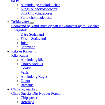
dåser
Almindelige chokoladebar
Kingsize chokoladebarer
Små Chokoladeposer
Store chokoladeposer
Drikkevarer
Sodavand og vand
Juice og saft
Kakaomælk og milkshakes
Energidrik
Dåse Sodavand
Flaske Sodavand
Juice
Saftevand
Kiks & Kager
Kiks
Kager
Almindelig kiks
Chokoladekiks
Cookie
Vafler
Almindelig Kager
Donut
Brownie
Chips og snacks
Chips
Snacks
Dip
Nødder
Popcorn
Chipsposer
Rørchips