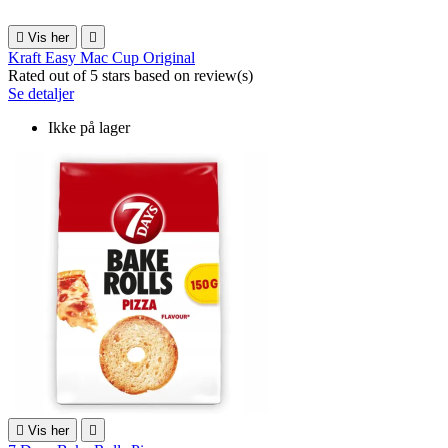

Vis her

Kraft Easy Mac Cup Original
Rated
out of 5 stars based on
review(s)
Se detaljer
Ikke på lager

Vis her
