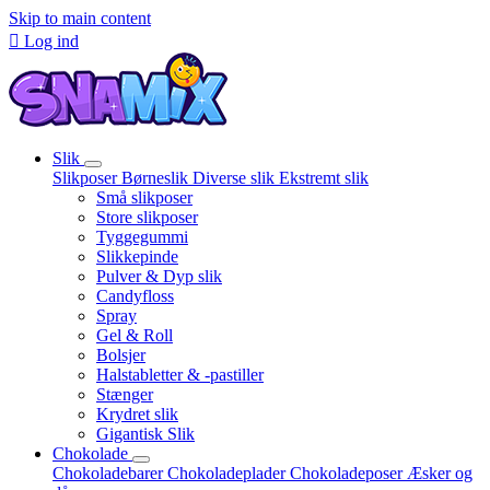
Skip to main content

Log ind
Slik
Slikposer
Børneslik
Diverse slik
Ekstremt slik
Små slikposer
Store slikposer
Tyggegummi
Slikkepinde
Pulver & Dyp slik
Candyfloss
Spray
Gel & Roll
Bolsjer
Halstabletter & -pastiller
Stænger
Krydret slik
Gigantisk Slik
Chokolade
Chokoladebarer
Chokoladeplader
Chokoladeposer
Æsker og