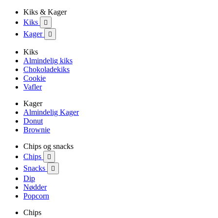
Kiks & Kager
Kiks

Kager

Kiks
Almindelig kiks
Chokoladekiks
Cookie
Vafler
Kager
Almindelig Kager
Donut
Brownie
Chips og snacks
Chips

Snacks

Dip
Nødder
Popcorn
Chips