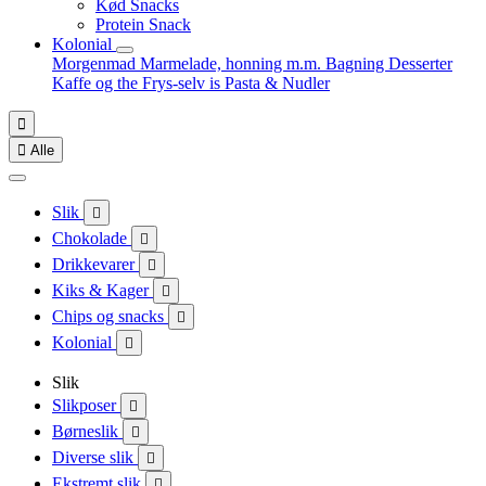
Kød Snacks
Protein Snack
Kolonial
Morgenmad
Marmelade, honning m.m.
Bagning
Desserter
Kaffe og the
Frys-selv is
Pasta & Nudler


Alle
Slik

Chokolade

Drikkevarer

Kiks & Kager

Chips og snacks

Kolonial

Slik
Slikposer

Børneslik

Diverse slik

Ekstremt slik
