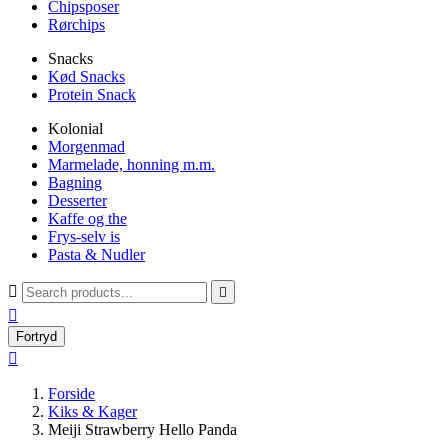
Chipsposer
Rørchips
Snacks
Kød Snacks
Protein Snack
Kolonial
Morgenmad
Marmelade, honning m.m.
Bagning
Desserter
Kaffe og the
Frys-selv is
Pasta & Nudler



Fortryd

Forside
Kiks & Kager
Meiji Strawberry Hello Panda