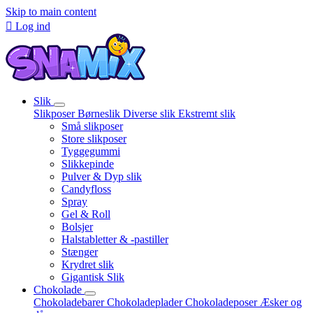
Skip to main content

Log ind
Slik
Slikposer
Børneslik
Diverse slik
Ekstremt slik
Små slikposer
Store slikposer
Tyggegummi
Slikkepinde
Pulver & Dyp slik
Candyfloss
Spray
Gel & Roll
Bolsjer
Halstabletter & -pastiller
Stænger
Krydret slik
Gigantisk Slik
Chokolade
Chokoladebarer
Chokoladeplader
Chokoladeposer
Æsker og