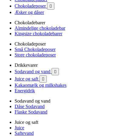
Chokoladeposer

Æsker og dåser
Chokoladebarer
Almindelige chokoladebar
Kingsize chokoladebarer
Chokoladeposer
Små Chokoladeposer
Store chokoladeposer
Drikkevarer
Sodavand og vand

Juice og saft

Kakaomælk og milkshakes
Energidrik
Sodavand og vand
Dåse Sodavand
Flaske Sodavand
Juice og saft
Juice
Saftevand