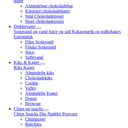
dåser
Almindelige chokoladebar
Kingsize chokoladebarer
Små Chokoladeposer
Store chokoladeposer
Drikkevarer
Sodavand og vand
Juice og saft
Kakaomælk og milkshakes
Energidrik
Dåse Sodavand
Flaske Sodavand
Juice
Saftevand
Kiks & Kager
Kiks
Kager
Almindelig kiks
Chokoladekiks
Cookie
Vafler
Almindelig Kager
Donut
Brownie
Chips og snacks
Chips
Snacks
Dip
Nødder
Popcorn
Chipsposer
Rørchips