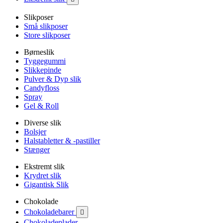
Slikposer
Små slikposer
Store slikposer
Børneslik
Tyggegummi
Slikkepinde
Pulver & Dyp slik
Candyfloss
Spray
Gel & Roll
Diverse slik
Bolsjer
Halstabletter & -pastiller
Stænger
Ekstremt slik
Krydret slik
Gigantisk Slik
Chokolade
Chokoladebarer

Chokoladeplader