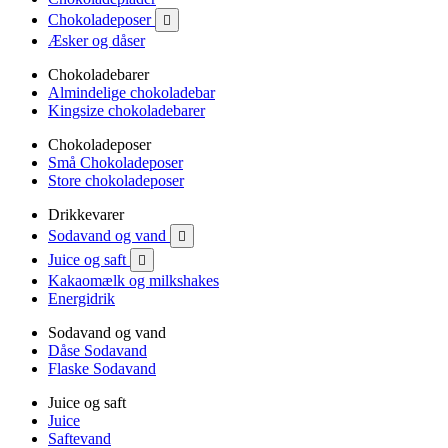
Chokoladeposer

Æsker og dåser
Chokoladebarer
Almindelige chokoladebar
Kingsize chokoladebarer
Chokoladeposer
Små Chokoladeposer
Store chokoladeposer
Drikkevarer
Sodavand og vand

Juice og saft

Kakaomælk og milkshakes
Energidrik
Sodavand og vand
Dåse Sodavand
Flaske Sodavand
Juice og saft
Juice
Saftevand