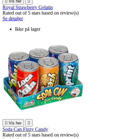

Vis her

Royal Strawberry Gelatin
Rated
out of 5 stars based on
review(s)
Se detaljer
Ikke på lager

Vis her

Soda Can Fizzy Candy
Rated
out of 5 stars based on
review(s)