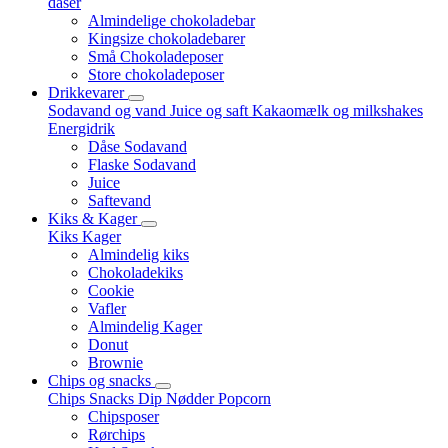
dåser
Almindelige chokoladebar
Kingsize chokoladebarer
Små Chokoladeposer
Store chokoladeposer
Drikkevarer
Sodavand og vand
Juice og saft
Kakaomælk og milkshakes
Energidrik
Dåse Sodavand
Flaske Sodavand
Juice
Saftevand
Kiks & Kager
Kiks
Kager
Almindelig kiks
Chokoladekiks
Cookie
Vafler
Almindelig Kager
Donut
Brownie
Chips og snacks
Chips
Snacks
Dip
Nødder
Popcorn
Chipsposer
Rørchips