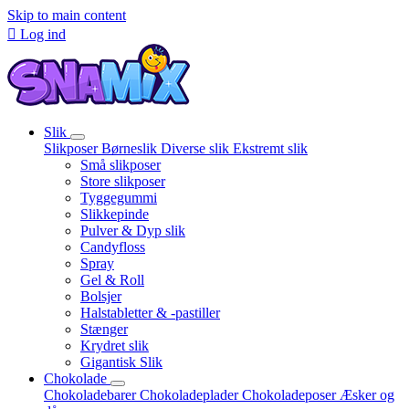
Skip to main content

Log ind
Slik
Slikposer
Børneslik
Diverse slik
Ekstremt slik
Små slikposer
Store slikposer
Tyggegummi
Slikkepinde
Pulver & Dyp slik
Candyfloss
Spray
Gel & Roll
Bolsjer
Halstabletter & -pastiller
Stænger
Krydret slik
Gigantisk Slik
Chokolade
Chokoladebarer
Chokoladeplader
Chokoladeposer
Æsker og