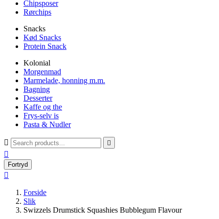
Chipsposer
Rørchips
Snacks
Kød Snacks
Protein Snack
Kolonial
Morgenmad
Marmelade, honning m.m.
Bagning
Desserter
Kaffe og the
Frys-selv is
Pasta & Nudler



Fortryd

Forside
Slik
Swizzels Drumstick Squashies Bubblegum Flavour