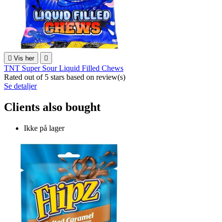

Vis her

TNT Super Sour Liquid Filled Chews
Rated
out of 5 stars based on
review(s)
Se detaljer
Clients also bought
Ikke på lager