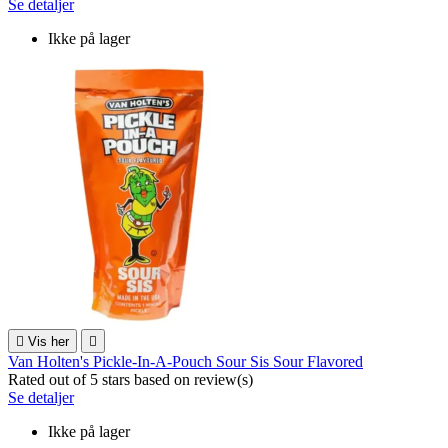
Se detaljer
Ikke på lager

Vis her

Van Holten's Pickle-In-A-Pouch Sour Sis Sour Flavored
Rated
out of 5 stars based on
review(s)
Se detaljer
Ikke på lager