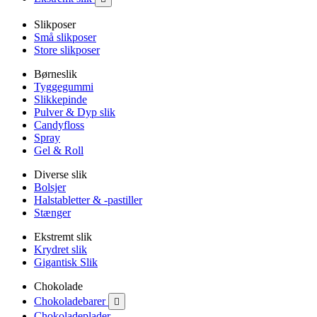
Slikposer
Små slikposer
Store slikposer
Børneslik
Tyggegummi
Slikkepinde
Pulver & Dyp slik
Candyfloss
Spray
Gel & Roll
Diverse slik
Bolsjer
Halstabletter & -pastiller
Stænger
Ekstremt slik
Krydret slik
Gigantisk Slik
Chokolade
Chokoladebarer

Chokoladeplader