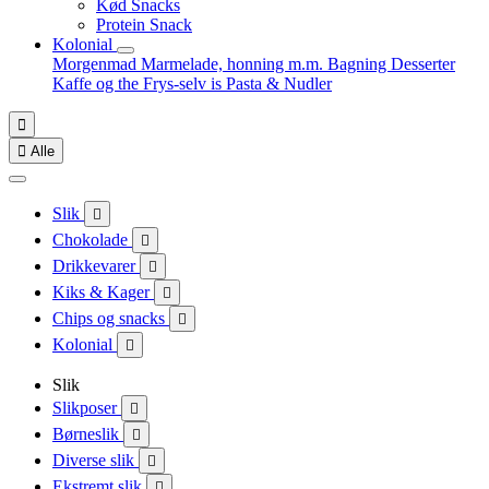
Kød Snacks
Protein Snack
Kolonial
Morgenmad
Marmelade, honning m.m.
Bagning
Desserter
Kaffe og the
Frys-selv is
Pasta & Nudler


Alle
Slik

Chokolade

Drikkevarer

Kiks & Kager

Chips og snacks

Kolonial

Slik
Slikposer

Børneslik

Diverse slik

Ekstremt slik
