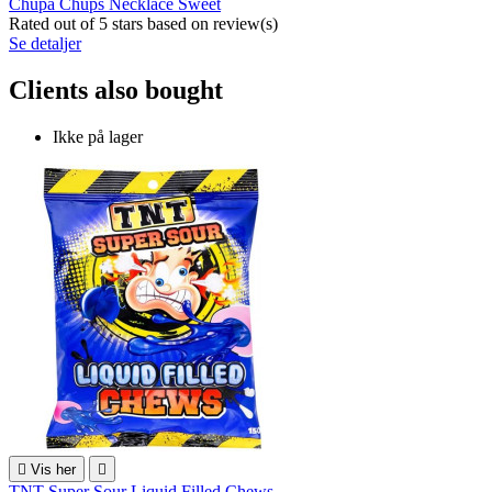
Chupa Chups Necklace Sweet
Rated
out of 5 stars based on
review(s)
Se detaljer
Clients also bought
Ikke på lager

Vis her

TNT Super Sour Liquid Filled Chews