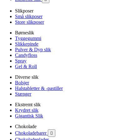
Slikposer
Små slikposer
Store slikposer
Børneslik
Tyggegummi
Slikkepinde
Pulver & Dyp slik
Candyfloss
Spray
Gel & Roll
Diverse slik
Bolsjer
Halstabletter & -pastiller
Stænger
Ekstremt slik
Krydret slik
Gigantisk Slik
Chokolade
Chokoladebarer

Chokoladeplader