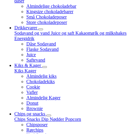
dåser
Almindelige chokoladebar
Kingsize chokoladebarer
Små Chokoladeposer
Store chokoladeposer
Drikkevarer
Sodavand og vand
Juice og saft
Kakaomælk og milkshakes
Energidrik
Dåse Sodavand
Flaske Sodavand
Juice
Saftevand
Kiks & Kager
Kiks
Kager
Almindelig kiks
Chokoladekiks
Cookie
Vafler
Almindelig Kager
Donut
Brownie
Chips og snacks
Chips
Snacks
Dip
Nødder
Popcorn
Chipsposer
Rørchips