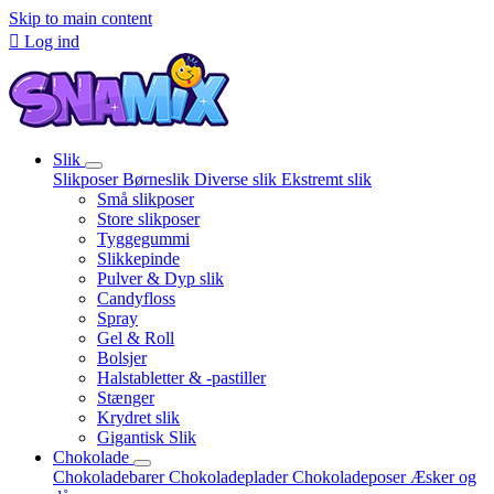
Skip to main content

Log ind
Slik
Slikposer
Børneslik
Diverse slik
Ekstremt slik
Små slikposer
Store slikposer
Tyggegummi
Slikkepinde
Pulver & Dyp slik
Candyfloss
Spray
Gel & Roll
Bolsjer
Halstabletter & -pastiller
Stænger
Krydret slik
Gigantisk Slik
Chokolade
Chokoladebarer
Chokoladeplader
Chokoladeposer
Æsker og