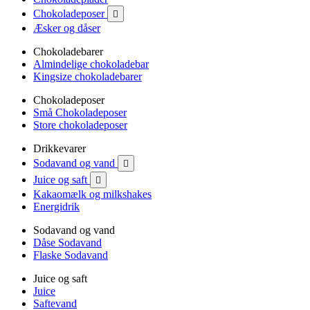
Chokoladeposer

Æsker og dåser
Chokoladebarer
Almindelige chokoladebar
Kingsize chokoladebarer
Chokoladeposer
Små Chokoladeposer
Store chokoladeposer
Drikkevarer
Sodavand og vand

Juice og saft

Kakaomælk og milkshakes
Energidrik
Sodavand og vand
Dåse Sodavand
Flaske Sodavand
Juice og saft
Juice
Saftevand