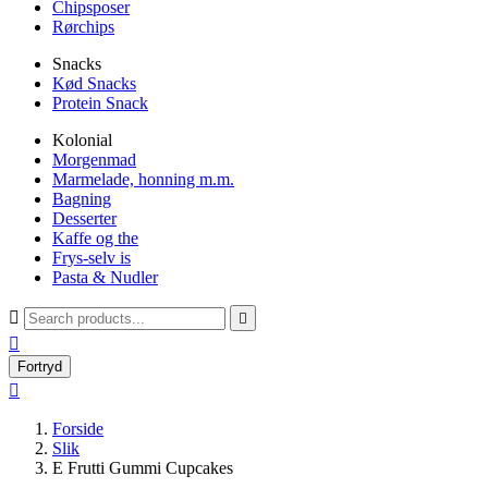
Chipsposer
Rørchips
Snacks
Kød Snacks
Protein Snack
Kolonial
Morgenmad
Marmelade, honning m.m.
Bagning
Desserter
Kaffe og the
Frys-selv is
Pasta & Nudler



Fortryd

Forside
Slik
E Frutti Gummi Cupcakes