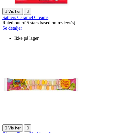

Vis her

Sathers Caramel Creams
Rated
out of 5 stars based on
review(s)
Se detaljer
Ikke på lager

Vis her
