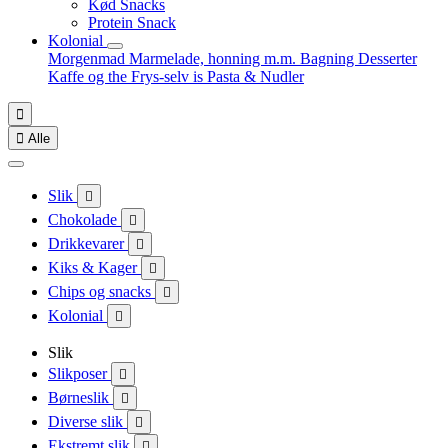
Kød Snacks
Protein Snack
Kolonial
Morgenmad
Marmelade, honning m.m.
Bagning
Desserter
Kaffe og the
Frys-selv is
Pasta & Nudler


Alle
Slik

Chokolade

Drikkevarer

Kiks & Kager

Chips og snacks

Kolonial

Slik
Slikposer

Børneslik

Diverse slik

Ekstremt slik
