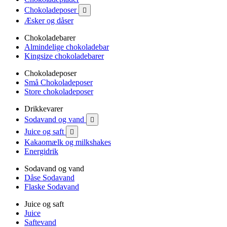
Chokoladeposer

Æsker og dåser
Chokoladebarer
Almindelige chokoladebar
Kingsize chokoladebarer
Chokoladeposer
Små Chokoladeposer
Store chokoladeposer
Drikkevarer
Sodavand og vand

Juice og saft

Kakaomælk og milkshakes
Energidrik
Sodavand og vand
Dåse Sodavand
Flaske Sodavand
Juice og saft
Juice
Saftevand