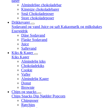
dåser
Almindelige chokoladebar
Kingsize chokoladebarer
Små Chokoladeposer
Store chokoladeposer
Drikkevarer
Sodavand og vand
Juice og saft
Kakaomælk og milkshakes
Energidrik
Dåse Sodavand
Flaske Sodavand
Juice
Saftevand
Kiks & Kager
Kiks
Kager
Almindelig kiks
Chokoladekiks
Cookie
Vafler
Almindelig Kager
Donut
Brownie
Chips og snacks
Chips
Snacks
Dip
Nødder
Popcorn
Chipsposer
Rørchips