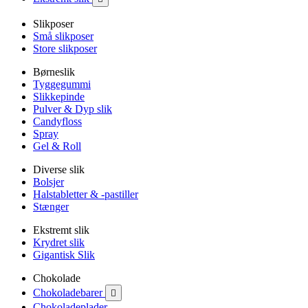
Slikposer
Små slikposer
Store slikposer
Børneslik
Tyggegummi
Slikkepinde
Pulver & Dyp slik
Candyfloss
Spray
Gel & Roll
Diverse slik
Bolsjer
Halstabletter & -pastiller
Stænger
Ekstremt slik
Krydret slik
Gigantisk Slik
Chokolade
Chokoladebarer

Chokoladeplader