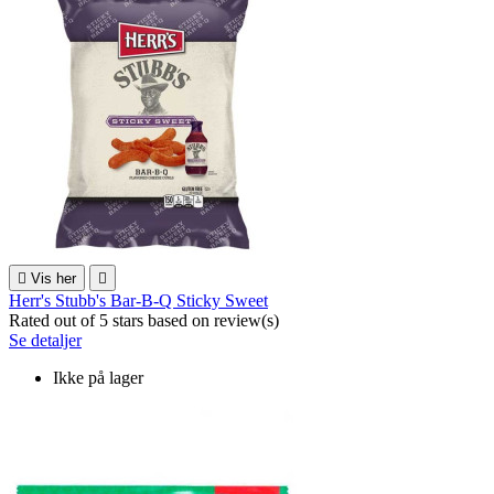

Vis her

Herr's Stubb's Bar-B-Q Sticky Sweet
Rated
out of 5 stars based on
review(s)
Se detaljer
Ikke på lager