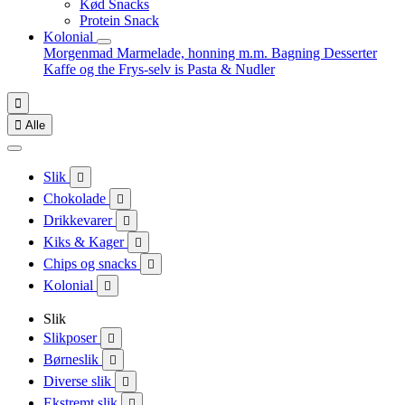
Kød Snacks
Protein Snack
Kolonial
Morgenmad
Marmelade, honning m.m.
Bagning
Desserter
Kaffe og the
Frys-selv is
Pasta & Nudler


Alle
Slik

Chokolade

Drikkevarer

Kiks & Kager

Chips og snacks

Kolonial

Slik
Slikposer

Børneslik

Diverse slik

Ekstremt slik
