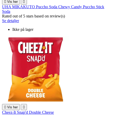

Vis her

UHA MIKAKUTO Puccho Soda Chewy Candy Puccho Stick
Soda
Rated
out of 5 stars based on
review(s)
Se detaljer
Ikke på lager

Vis her

Cheez-It Snap'd Double Cheese