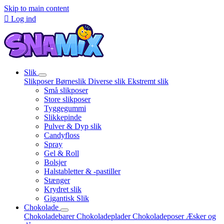
Skip to main content

Log ind
Slik
Slikposer
Børneslik
Diverse slik
Ekstremt slik
Små slikposer
Store slikposer
Tyggegummi
Slikkepinde
Pulver & Dyp slik
Candyfloss
Spray
Gel & Roll
Bolsjer
Halstabletter & -pastiller
Stænger
Krydret slik
Gigantisk Slik
Chokolade
Chokoladebarer
Chokoladeplader
Chokoladeposer
Æsker og