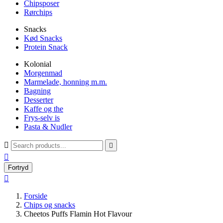
Chipsposer
Rørchips
Snacks
Kød Snacks
Protein Snack
Kolonial
Morgenmad
Marmelade, honning m.m.
Bagning
Desserter
Kaffe og the
Frys-selv is
Pasta & Nudler



Fortryd

Forside
Chips og snacks
Cheetos Puffs Flamin Hot Flavour