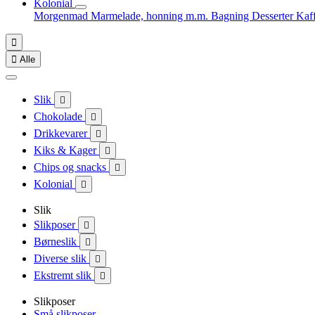
Kolonial
Morgenmad
Marmelade, honning m.m.
Bagning
Desserter
Kaf


Alle
Slik

Chokolade

Drikkevarer

Kiks & Kager

Chips og snacks

Kolonial

Slik
Slikposer

Børneslik

Diverse slik

Ekstremt slik

Slikposer
Små slikposer