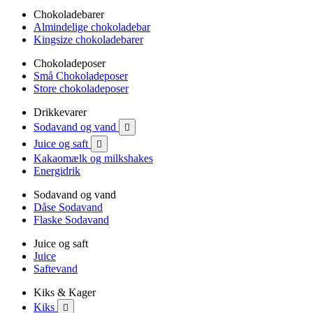
Chokoladebarer
Almindelige chokoladebar
Kingsize chokoladebarer
Chokoladeposer
Små Chokoladeposer
Store chokoladeposer
Drikkevarer
Sodavand og vand

Juice og saft

Kakaomælk og milkshakes
Energidrik
Sodavand og vand
Dåse Sodavand
Flaske Sodavand
Juice og saft
Juice
Saftevand
Kiks & Kager
Kiks
