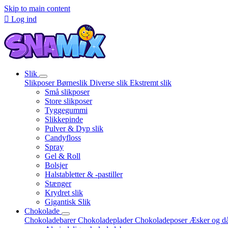
Skip to main content

Log ind
Slik
Slikposer
Børneslik
Diverse slik
Ekstremt slik
Små slikposer
Store slikposer
Tyggegummi
Slikkepinde
Pulver & Dyp slik
Candyfloss
Spray
Gel & Roll
Bolsjer
Halstabletter & -pastiller
Stænger
Krydret slik
Gigantisk Slik
Chokolade
Chokoladebarer
Chokoladeplader
Chokoladeposer
Æsker og d