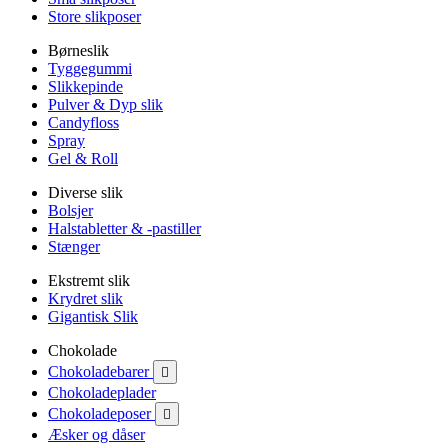
Store slikposer
Børneslik
Tyggegummi
Slikkepinde
Pulver & Dyp slik
Candyfloss
Spray
Gel & Roll
Diverse slik
Bolsjer
Halstabletter & -pastiller
Stænger
Ekstremt slik
Krydret slik
Gigantisk Slik
Chokolade
Chokoladebarer

Chokoladeplader
Chokoladeposer

Æsker og dåser