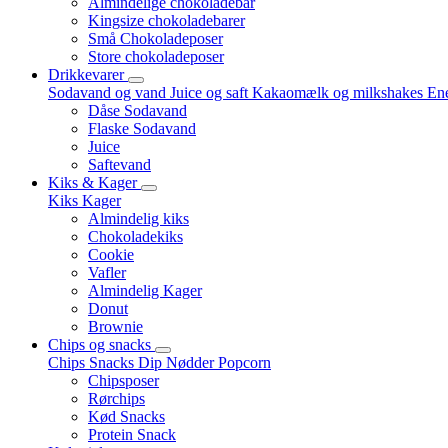
Almindelige chokoladebar
Kingsize chokoladebarer
Små Chokoladeposer
Store chokoladeposer
Drikkevarer
Sodavand og vand
Juice og saft
Kakaomælk og milkshakes
Ene
Dåse Sodavand
Flaske Sodavand
Juice
Saftevand
Kiks & Kager
Kiks
Kager
Almindelig kiks
Chokoladekiks
Cookie
Vafler
Almindelig Kager
Donut
Brownie
Chips og snacks
Chips
Snacks
Dip
Nødder
Popcorn
Chipsposer
Rørchips
Kød Snacks
Protein Snack