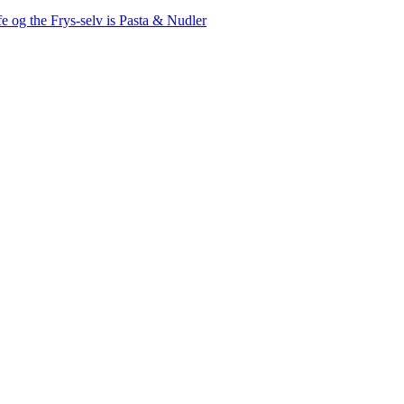
fe og the
Frys-selv is
Pasta & Nudler