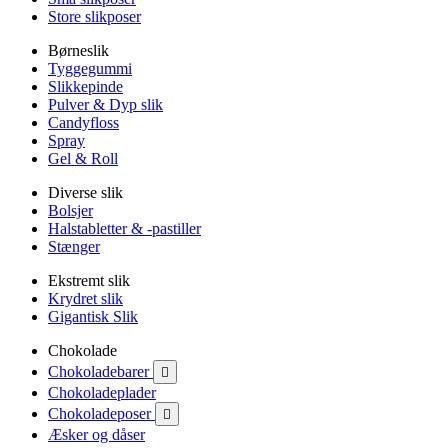
Store slikposer
Børneslik
Tyggegummi
Slikkepinde
Pulver & Dyp slik
Candyfloss
Spray
Gel & Roll
Diverse slik
Bolsjer
Halstabletter & -pastiller
Stænger
Ekstremt slik
Krydret slik
Gigantisk Slik
Chokolade
Chokoladebarer

Chokoladeplader
Chokoladeposer

Æsker og dåser