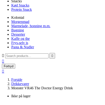
Snacks
Kød Snacks
Protein Snack
Kolonial
Morgenmad
Marmelade, honning m.m.
Bagning
Desserter
Kaffe og the
Frys-selv is
Pasta & Nudler



Fortryd

Forside
Drikkevarer
Monster VR46 The Doctor Energy Drink
Ikke på lager