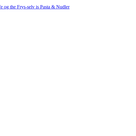
fe og the
Frys-selv is
Pasta & Nudler