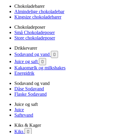
Chokoladebarer
Almindelige chokoladebar
Kingsize chokoladebarer
Chokoladeposer
Små Chokoladeposer
Store chokoladeposer
Drikkevarer
Sodavand og vand

Juice og saft

Kakaomælk og milkshakes
Energidrik
Sodavand og vand
Dåse Sodavand
Flaske Sodavand
Juice og saft
Juice
Saftevand
Kiks & Kager
Kiks
