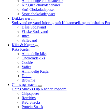
Almindelige chokoladebar
Kingsize chokoladebarer
Små Chokoladeposer
Store chokoladeposer
Drikkevarer
Sodavand og vand
Juice og saft
Kakaomælk og milkshakes
Ene
Dåse Sodavand
Flaske Sodavand
Juice
Saftevand
Kiks & Kager
Kiks
Kager
Almindelig kiks
Chokoladekiks
Cookie
Vafler
Almindelig Kager
Donut
Brownie
Chips og snacks
Chips
Snacks
Dip
Nødder
Popcorn
Chipsposer
Rørchips
Kød Snacks
Protein Snack