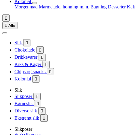
Kolonial
Morgenmad
Marmelade, honning m.m.
Bagning
Desserter
Kaf


Alle
Slik

Chokolade

Drikkevarer

Kiks & Kager

Chips og snacks

Kolonial

Slik
Slikposer

Børneslik

Diverse slik

Ekstremt slik

Slikposer
Små slikposer