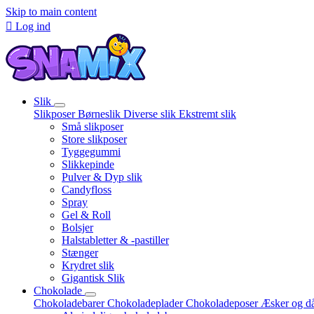
Skip to main content

Log ind
Slik
Slikposer
Børneslik
Diverse slik
Ekstremt slik
Små slikposer
Store slikposer
Tyggegummi
Slikkepinde
Pulver & Dyp slik
Candyfloss
Spray
Gel & Roll
Bolsjer
Halstabletter & -pastiller
Stænger
Krydret slik
Gigantisk Slik
Chokolade
Chokoladebarer
Chokoladeplader
Chokoladeposer
Æsker og d