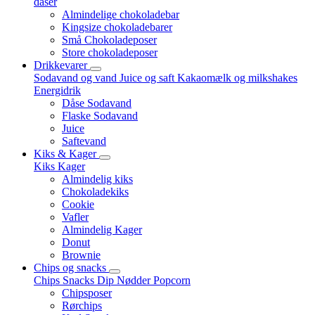
dåser
Almindelige chokoladebar
Kingsize chokoladebarer
Små Chokoladeposer
Store chokoladeposer
Drikkevarer
Sodavand og vand
Juice og saft
Kakaomælk og milkshakes
Energidrik
Dåse Sodavand
Flaske Sodavand
Juice
Saftevand
Kiks & Kager
Kiks
Kager
Almindelig kiks
Chokoladekiks
Cookie
Vafler
Almindelig Kager
Donut
Brownie
Chips og snacks
Chips
Snacks
Dip
Nødder
Popcorn
Chipsposer
Rørchips