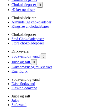
Chokoladeposer

Æsker og dåser
Chokoladebarer
Almindelige chokoladebar
Kingsize chokoladebarer
Chokoladeposer
Små Chokoladeposer
Store chokoladeposer
Drikkevarer
Sodavand og vand

Juice og saft

Kakaomælk og milkshakes
Energidrik
Sodavand og vand
Dåse Sodavand
Flaske Sodavand
Juice og saft
Juice
Saftevand