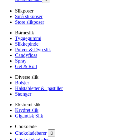
Slikposer
Små slikposer
Store slikposer
Børneslik
Tyggegummi
Slikkepinde
Pulver & Dyp slik
Candyfloss
Spray
Gel & Roll
Diverse slik
Bolsjer
Halstabletter & -pastiller
Stænger
Ekstremt slik
Krydret slik
Gigantisk Slik
Chokolade
Chokoladebarer

Chokoladeplader