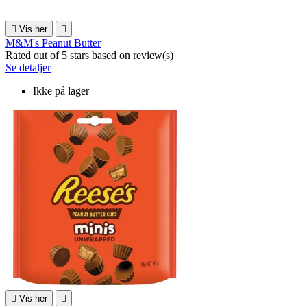

Vis her

M&M's Peanut Butter
Rated
out of 5 stars based on
review(s)
Se detaljer
Ikke på lager

Vis her
