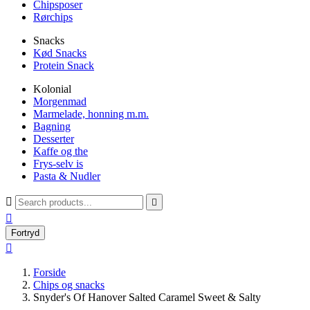
Chipsposer
Rørchips
Snacks
Kød Snacks
Protein Snack
Kolonial
Morgenmad
Marmelade, honning m.m.
Bagning
Desserter
Kaffe og the
Frys-selv is
Pasta & Nudler



Fortryd

Forside
Chips og snacks
Snyder's Of Hanover Salted Caramel Sweet & Salty