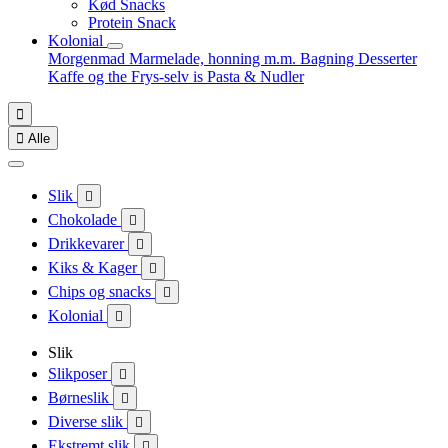
Kød Snacks
Protein Snack
Kolonial
Morgenmad
Marmelade, honning m.m.
Bagning
Desserter
Kaffe og the
Frys-selv is
Pasta & Nudler


Alle
Slik

Chokolade

Drikkevarer

Kiks & Kager

Chips og snacks

Kolonial

Slik
Slikposer

Børneslik

Diverse slik

Ekstremt slik
