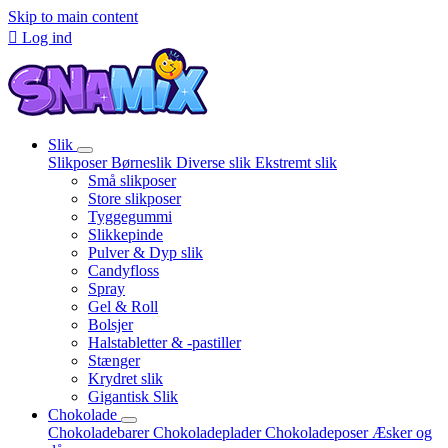
Skip to main content

Log ind
Slik
Slikposer
Børneslik
Diverse slik
Ekstremt slik
Små slikposer
Store slikposer
Tyggegummi
Slikkepinde
Pulver & Dyp slik
Candyfloss
Spray
Gel & Roll
Bolsjer
Halstabletter & -pastiller
Stænger
Krydret slik
Gigantisk Slik
Chokolade
Chokoladebarer
Chokoladeplader
Chokoladeposer
Æsker og