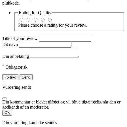
plukkede.
Rating for
Quality
Please choose a rating for your review.
Title of your review
Dit navn
Din anbefaling
*
Obligatorisk
Fortryd
Send
Vurdering sendt
Din kommentar er blevet tilføjet og vil blive tilgængelig når den er
godkendt af en moderator.
OK
Din vurdering kan ikke sendes