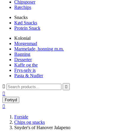
Chipsposer
Rørchips
Snacks
Kød Snacks
Protein Snack
Kolonial
Morgenmad
Marmelade, honning m.m.
Bagning
Desserter
Kaffe og the
Frys-selv is
Pasta & Nudler



Fortryd

Forside
Chips og snacks
Snyder's of Hanover Jalapeno