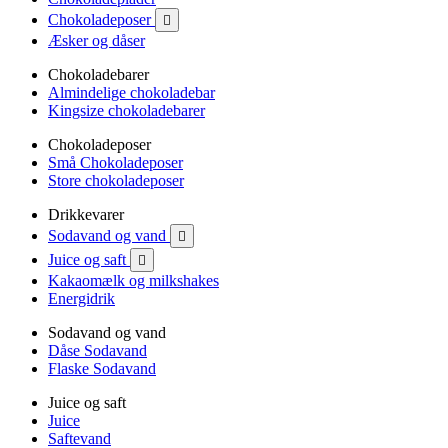
Chokoladeposer

Æsker og dåser
Chokoladebarer
Almindelige chokoladebar
Kingsize chokoladebarer
Chokoladeposer
Små Chokoladeposer
Store chokoladeposer
Drikkevarer
Sodavand og vand

Juice og saft

Kakaomælk og milkshakes
Energidrik
Sodavand og vand
Dåse Sodavand
Flaske Sodavand
Juice og saft
Juice
Saftevand