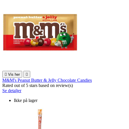

Vis her

M&M's Peanut Butter & Jelly Chocolate Candies
Rated
out of 5 stars based on
review(s)
Se detaljer
Ikke på lager