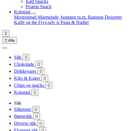
Kød Snacks
Protein Snack
Kolonial
Morgenmad
Marmelade, honning m.m.
Bagning
Desserter
Kaffe og the
Frys-selv is
Pasta & Nudler


Alle
Slik

Chokolade

Drikkevarer

Kiks & Kager

Chips og snacks

Kolonial

Slik
Slikposer

Børneslik

Diverse slik

Ekstremt slik
