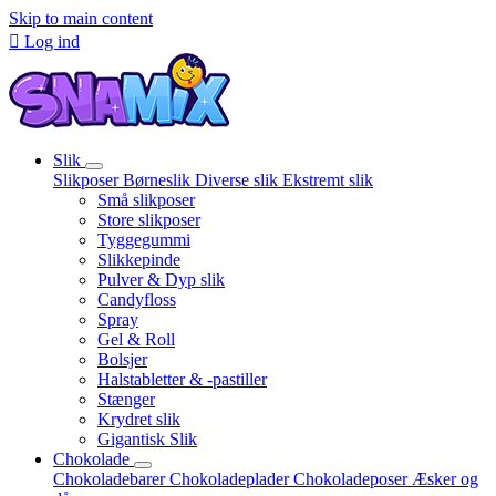
Skip to main content

Log ind
Slik
Slikposer
Børneslik
Diverse slik
Ekstremt slik
Små slikposer
Store slikposer
Tyggegummi
Slikkepinde
Pulver & Dyp slik
Candyfloss
Spray
Gel & Roll
Bolsjer
Halstabletter & -pastiller
Stænger
Krydret slik
Gigantisk Slik
Chokolade
Chokoladebarer
Chokoladeplader
Chokoladeposer
Æsker og