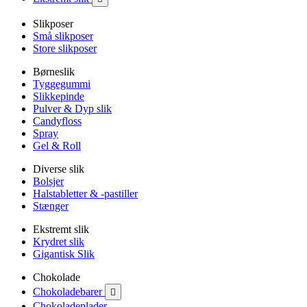
Slikposer
Små slikposer
Store slikposer
Børneslik
Tyggegummi
Slikkepinde
Pulver & Dyp slik
Candyfloss
Spray
Gel & Roll
Diverse slik
Bolsjer
Halstabletter & -pastiller
Stænger
Ekstremt slik
Krydret slik
Gigantisk Slik
Chokolade
Chokoladebarer

Chokoladeplader