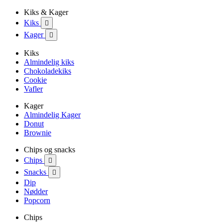
Kiks & Kager
Kiks

Kager

Kiks
Almindelig kiks
Chokoladekiks
Cookie
Vafler
Kager
Almindelig Kager
Donut
Brownie
Chips og snacks
Chips

Snacks

Dip
Nødder
Popcorn
Chips