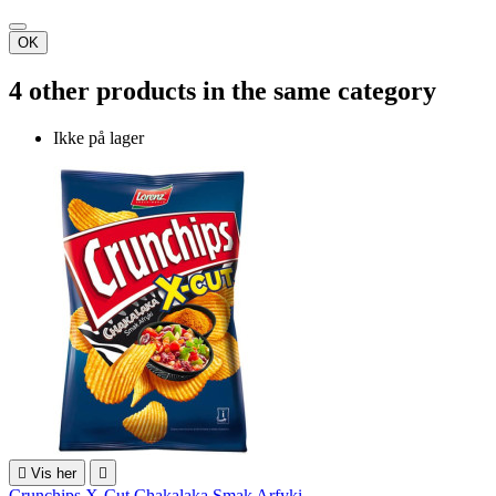
OK
4 other products in the same category
Ikke på lager

Vis her

Crunchips X-Cut Chakalaka Smak Arfyki