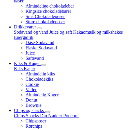
dåser
Almindelige chokoladebar
Kingsize chokoladebarer
Små Chokoladeposer
Store chokoladeposer
Drikkevarer
Sodavand og vand
Juice og saft
Kakaomælk og milkshakes
Energidrik
Dåse Sodavand
Flaske Sodavand
Juice
Saftevand
Kiks & Kager
Kiks
Kager
Almindelig kiks
Chokoladekiks
Cookie
Vafler
Almindelig Kager
Donut
Brownie
Chips og snacks
Chips
Snacks
Dip
Nødder
Popcorn
Chipsposer
Rørchips