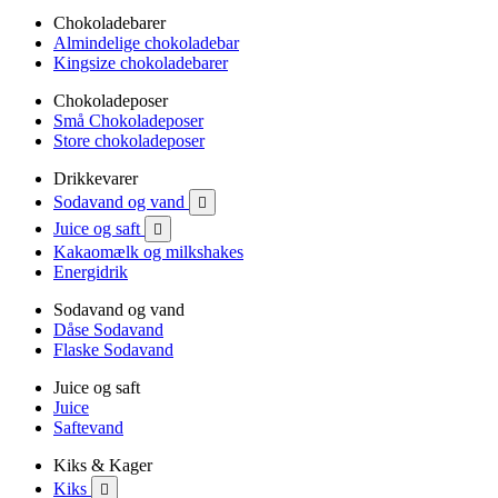
Chokoladebarer
Almindelige chokoladebar
Kingsize chokoladebarer
Chokoladeposer
Små Chokoladeposer
Store chokoladeposer
Drikkevarer
Sodavand og vand

Juice og saft

Kakaomælk og milkshakes
Energidrik
Sodavand og vand
Dåse Sodavand
Flaske Sodavand
Juice og saft
Juice
Saftevand
Kiks & Kager
Kiks
