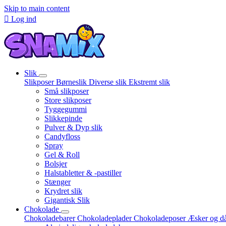
Skip to main content

Log ind
Slik
Slikposer
Børneslik
Diverse slik
Ekstremt slik
Små slikposer
Store slikposer
Tyggegummi
Slikkepinde
Pulver & Dyp slik
Candyfloss
Spray
Gel & Roll
Bolsjer
Halstabletter & -pastiller
Stænger
Krydret slik
Gigantisk Slik
Chokolade
Chokoladebarer
Chokoladeplader
Chokoladeposer
Æsker og d