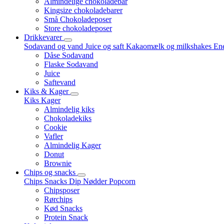
Almindelige chokoladebar
Kingsize chokoladebarer
Små Chokoladeposer
Store chokoladeposer
Drikkevarer
Sodavand og vand
Juice og saft
Kakaomælk og milkshakes
Ene
Dåse Sodavand
Flaske Sodavand
Juice
Saftevand
Kiks & Kager
Kiks
Kager
Almindelig kiks
Chokoladekiks
Cookie
Vafler
Almindelig Kager
Donut
Brownie
Chips og snacks
Chips
Snacks
Dip
Nødder
Popcorn
Chipsposer
Rørchips
Kød Snacks
Protein Snack