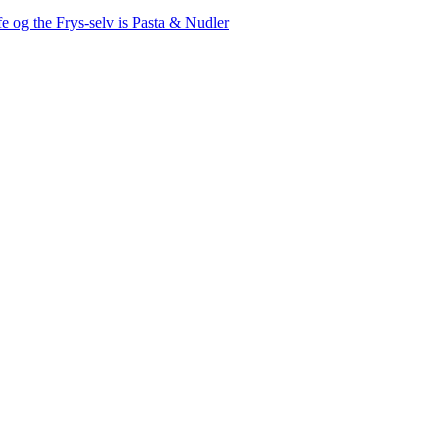
fe og the
Frys-selv is
Pasta & Nudler