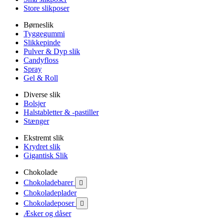
Store slikposer
Børneslik
Tyggegummi
Slikkepinde
Pulver & Dyp slik
Candyfloss
Spray
Gel & Roll
Diverse slik
Bolsjer
Halstabletter & -pastiller
Stænger
Ekstremt slik
Krydret slik
Gigantisk Slik
Chokolade
Chokoladebarer

Chokoladeplader
Chokoladeposer

Æsker og dåser