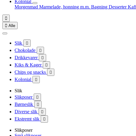
Kolonial
Morgenmad
Marmelade, honning m.m.
Bagning
Desserter
Kaf


Alle
Slik

Chokolade

Drikkevarer

Kiks & Kager

Chips og snacks

Kolonial

Slik
Slikposer

Børneslik

Diverse slik

Ekstremt slik

Slikposer
Små slikposer