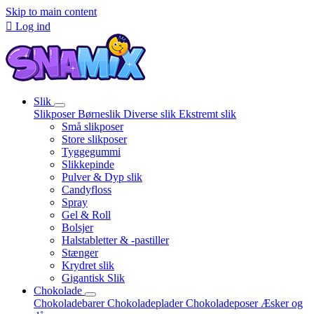
Skip to main content

Log ind
Slik
Slikposer
Børneslik
Diverse slik
Ekstremt slik
Små slikposer
Store slikposer
Tyggegummi
Slikkepinde
Pulver & Dyp slik
Candyfloss
Spray
Gel & Roll
Bolsjer
Halstabletter & -pastiller
Stænger
Krydret slik
Gigantisk Slik
Chokolade
Chokoladebarer
Chokoladeplader
Chokoladeposer
Æsker og