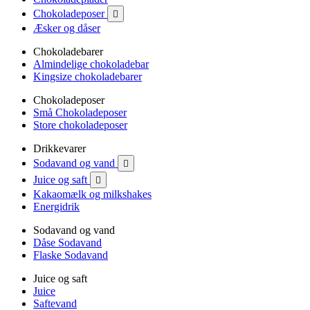
Chokoladeposer

Æsker og dåser
Chokoladebarer
Almindelige chokoladebar
Kingsize chokoladebarer
Chokoladeposer
Små Chokoladeposer
Store chokoladeposer
Drikkevarer
Sodavand og vand

Juice og saft

Kakaomælk og milkshakes
Energidrik
Sodavand og vand
Dåse Sodavand
Flaske Sodavand
Juice og saft
Juice
Saftevand