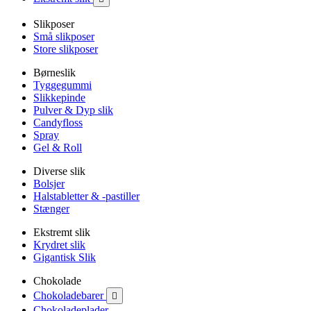
Slikposer
Små slikposer
Store slikposer
Børneslik
Tyggegummi
Slikkepinde
Pulver & Dyp slik
Candyfloss
Spray
Gel & Roll
Diverse slik
Bolsjer
Halstabletter & -pastiller
Stænger
Ekstremt slik
Krydret slik
Gigantisk Slik
Chokolade
Chokoladebarer

Chokoladeplader