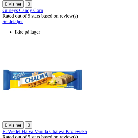

Vis her

Gurleys Candy Corn
Rated
out of 5 stars based on
review(s)
Se detaljer
Ikke på lager

Vis her

E. Wedel Halva Vanilla Chalwa Krolewska
Rated
out of 5 stars based on
review(s)