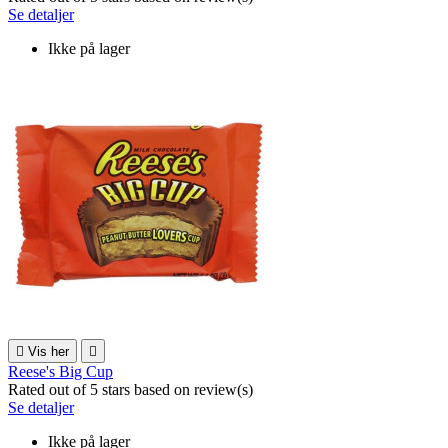
Se detaljer
Ikke på lager

Vis her

Reese's Big Cup
Rated
out of 5 stars based on
review(s)
Se detaljer
Ikke på lager