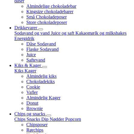
dåser
Almindelige chokoladebar
Kingsize chokoladebarer
Små Chokoladeposer
Store chokoladeposer
Drikkevarer
Sodavand og vand
Juice og saft
Kakaomælk og milkshakes
Energidrik
Dåse Sodavand
Flaske Sodavand
Juice
Saftevand
Kiks & Kager
Kiks
Kager
Almindelig kiks
Chokoladekiks
Cookie
Vafler
Almindelig Kager
Donut
Brownie
Chips og snacks
Chips
Snacks
Dip
Nødder
Popcorn
Chipsposer
Rørchips