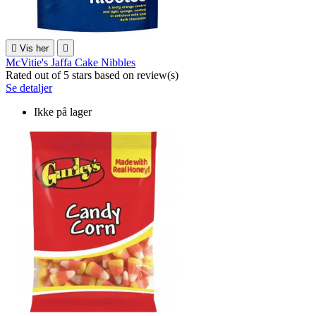

Vis her

McVitie's Jaffa Cake Nibbles
Rated
out of 5 stars based on
review(s)
Se detaljer
Ikke på lager