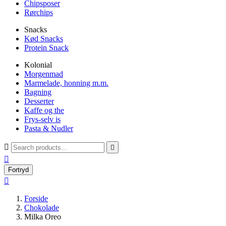
Chipsposer
Rørchips
Snacks
Kød Snacks
Protein Snack
Kolonial
Morgenmad
Marmelade, honning m.m.
Bagning
Desserter
Kaffe og the
Frys-selv is
Pasta & Nudler



Fortryd

Forside
Chokolade
Milka Oreo