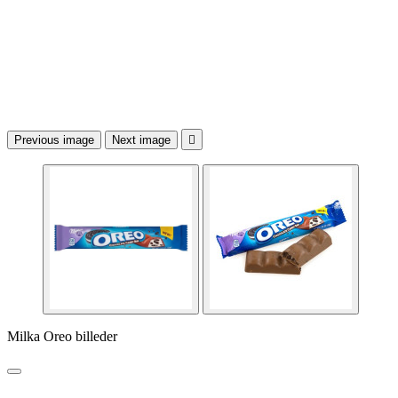
Previous image
Next image

Milka Oreo billeder