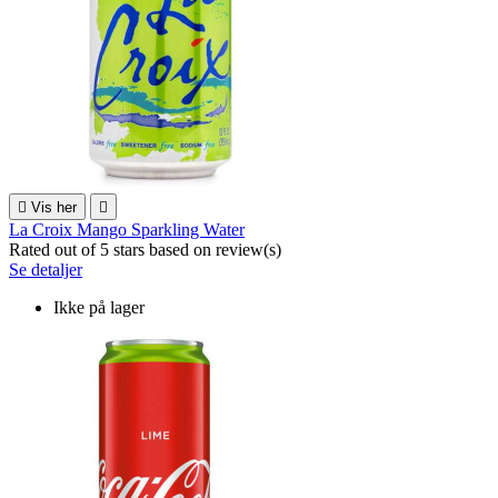

Vis her

La Croix Mango Sparkling Water
Rated
out of 5 stars based on
review(s)
Se detaljer
Ikke på lager