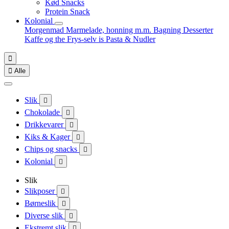
Kød Snacks
Protein Snack
Kolonial
Morgenmad
Marmelade, honning m.m.
Bagning
Desserter
Kaffe og the
Frys-selv is
Pasta & Nudler


Alle
Slik

Chokolade

Drikkevarer

Kiks & Kager

Chips og snacks

Kolonial

Slik
Slikposer

Børneslik

Diverse slik

Ekstremt slik
