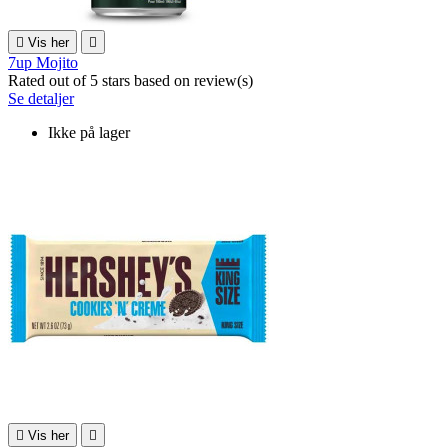

Vis her

7up Mojito
Rated
out of 5 stars based on
review(s)
Se detaljer
Ikke på lager

Vis her
