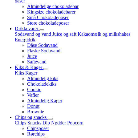
dåser
Almindelige chokoladebar
Kingsize chokoladebarer
Små Chokoladeposer
Store chokoladeposer
Drikkevarer
Sodavand og vand
Juice og saft
Kakaomælk og milkshakes
Energidrik
Dåse Sodavand
Flaske Sodavand
Juice
Saftevand
Kiks & Kager
Kiks
Kager
Almindelig kiks
Chokoladekiks
Cookie
Vafler
Almindelig Kager
Donut
Brownie
Chips og snacks
Chips
Snacks
Dip
Nødder
Popcorn
Chipsposer
Rørchips