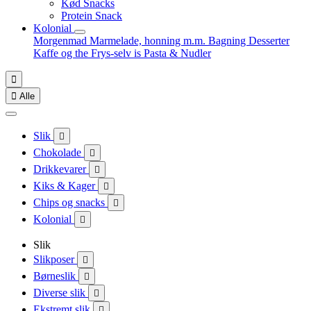
Kød Snacks
Protein Snack
Kolonial
Morgenmad
Marmelade, honning m.m.
Bagning
Desserter
Kaffe og the
Frys-selv is
Pasta & Nudler


Alle
Slik

Chokolade

Drikkevarer

Kiks & Kager

Chips og snacks

Kolonial

Slik
Slikposer

Børneslik

Diverse slik

Ekstremt slik
