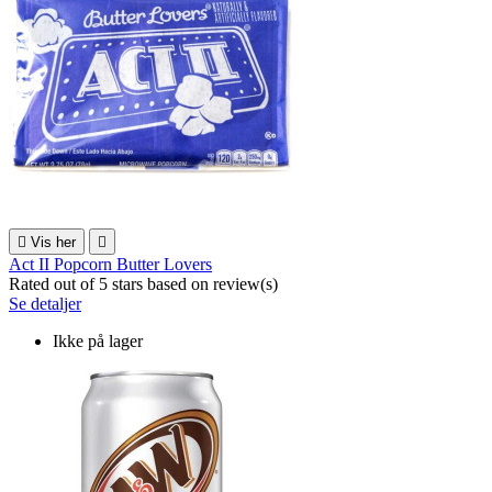

Vis her

Act II Popcorn Butter Lovers
Rated
out of 5 stars based on
review(s)
Se detaljer
Ikke på lager