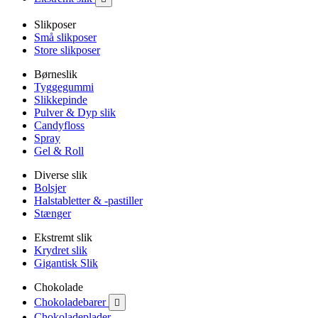
Slikposer
Små slikposer
Store slikposer
Børneslik
Tyggegummi
Slikkepinde
Pulver & Dyp slik
Candyfloss
Spray
Gel & Roll
Diverse slik
Bolsjer
Halstabletter & -pastiller
Stænger
Ekstremt slik
Krydret slik
Gigantisk Slik
Chokolade
Chokoladebarer

Chokoladeplader