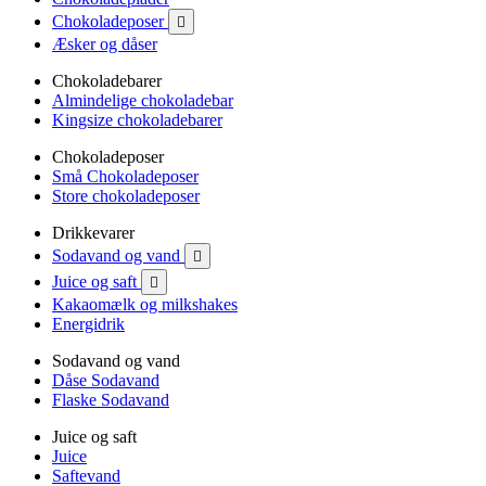
Chokoladeposer

Æsker og dåser
Chokoladebarer
Almindelige chokoladebar
Kingsize chokoladebarer
Chokoladeposer
Små Chokoladeposer
Store chokoladeposer
Drikkevarer
Sodavand og vand

Juice og saft

Kakaomælk og milkshakes
Energidrik
Sodavand og vand
Dåse Sodavand
Flaske Sodavand
Juice og saft
Juice
Saftevand