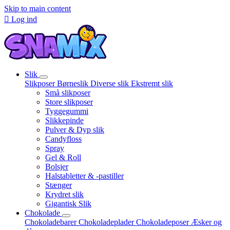
Skip to main content

Log ind
Slik
Slikposer
Børneslik
Diverse slik
Ekstremt slik
Små slikposer
Store slikposer
Tyggegummi
Slikkepinde
Pulver & Dyp slik
Candyfloss
Spray
Gel & Roll
Bolsjer
Halstabletter & -pastiller
Stænger
Krydret slik
Gigantisk Slik
Chokolade
Chokoladebarer
Chokoladeplader
Chokoladeposer
Æsker og