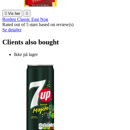

Vis her

Borden Classic Egg Nog
Rated
out of 5 stars based on
review(s)
Se detaljer
Clients also bought
Ikke på lager