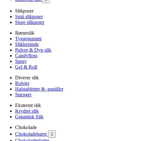
Slikposer
Små slikposer
Store slikposer
Børneslik
Tyggegummi
Slikkepinde
Pulver & Dyp slik
Candyfloss
Spray
Gel & Roll
Diverse slik
Bolsjer
Halstabletter & -pastiller
Stænger
Ekstremt slik
Krydret slik
Gigantisk Slik
Chokolade
Chokoladebarer

Chokoladeplader