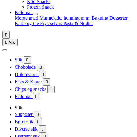
Kød Snacks
Protein Snack
Kolonial
Morgenmad
Marmelade, honning m.m.
Bagning
Desserter
Kaffe og the
Frys-selv is
Pasta & Nudler


Alle
Slik

Chokolade

Drikkevarer

Kiks & Kager

Chips og snacks

Kolonial

Slik
Slikposer

Børneslik

Diverse slik

Ekstremt slik
