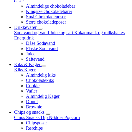
dåser
Almindelige chokoladebar
Kingsize chokoladebarer
Små Chokoladeposer
Store chokoladeposer
Drikkevarer
Sodavand og vand
Juice og saft
Kakaomælk og milkshakes
Energidrik
Dåse Sodavand
Flaske Sodavand
Juice
Saftevand
Kiks & Kager
Kiks
Kager
Almindelig kiks
Chokoladekiks
Cookie
Vafler
Almindelig Kager
Donut
Brownie
Chips og snacks
Chips
Snacks
Dip
Nødder
Popcorn
Chipsposer
Rørchips