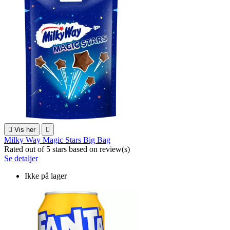

Vis her

Milky Way Magic Stars Big Bag
Rated
out of 5 stars based on
review(s)
Se detaljer
Ikke på lager