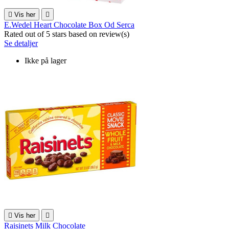

Vis her

E.Wedel Heart Chocolate Box Od Serca
Rated
out of 5 stars based on
review(s)
Se detaljer
Ikke på lager

Vis her

Raisinets Milk Chocolate