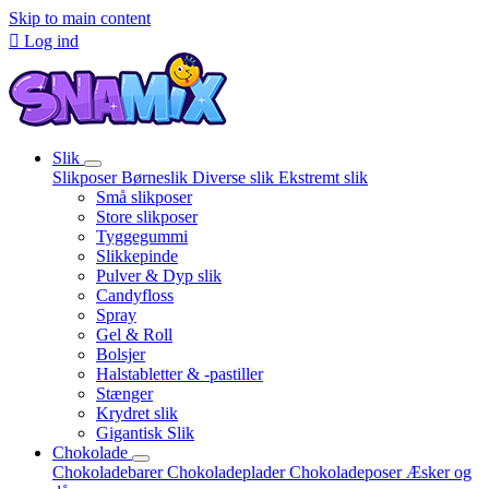
Skip to main content

Log ind
Slik
Slikposer
Børneslik
Diverse slik
Ekstremt slik
Små slikposer
Store slikposer
Tyggegummi
Slikkepinde
Pulver & Dyp slik
Candyfloss
Spray
Gel & Roll
Bolsjer
Halstabletter & -pastiller
Stænger
Krydret slik
Gigantisk Slik
Chokolade
Chokoladebarer
Chokoladeplader
Chokoladeposer
Æsker og