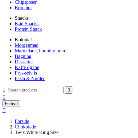
Chipsposer
Rørchips
Snacks
Kød Snacks
Protein Snack
Kolonial
Morgenmad
Marmelade, honning m.m.
Bagning
Desserter
Kaffe og the
Frys-selv is
Pasta & Nudler



Fortryd

Forside
Chokolade
Twix White King Size