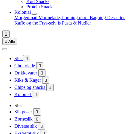
Kød Snacks
Protein Snack
Kolonial
Morgenmad
Marmelade, honning m.m.
Bagning
Desserter
Kaffe og the
Frys-selv is
Pasta & Nudler


Alle
Slik

Chokolade

Drikkevarer

Kiks & Kager

Chips og snacks

Kolonial

Slik
Slikposer

Børneslik

Diverse slik

Ekstremt slik
