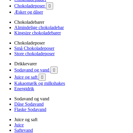
Chokoladeposer

Æsker og dåser
Chokoladebarer
Almindelige chokoladebar
Kingsize chokoladebarer
Chokoladeposer
Små Chokoladeposer
Store chokoladeposer
Drikkevarer
Sodavand og vand

Juice og saft

Kakaomælk og milkshakes
Energidrik
Sodavand og vand
Dåse Sodavand
Flaske Sodavand
Juice og saft
Juice
Saftevand