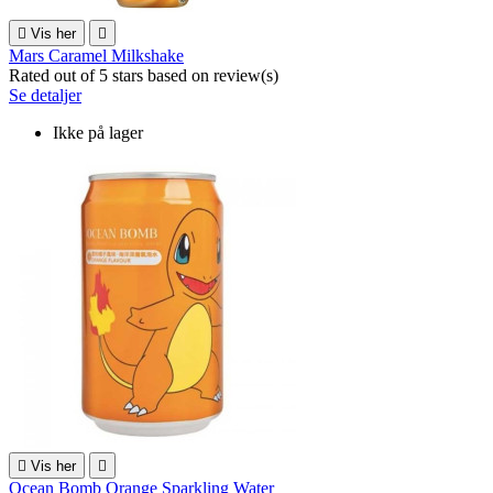

Vis her

Mars Caramel Milkshake
Rated
out of 5 stars based on
review(s)
Se detaljer
Ikke på lager

Vis her

Ocean Bomb Orange Sparkling Water