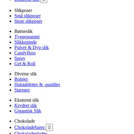
Slikposer
Små slikposer
Store slikposer
Børneslik
Tyggegummi
Slikkepinde
Pulver & Dyp slik
Candyfloss
Spray
Gel & Roll
Diverse slik
Bolsjer
Halstabletter & -pastiller
Stænger
Ekstremt slik
Krydret slik
Gigantisk Slik
Chokolade
Chokoladebarer

Chokoladeplader