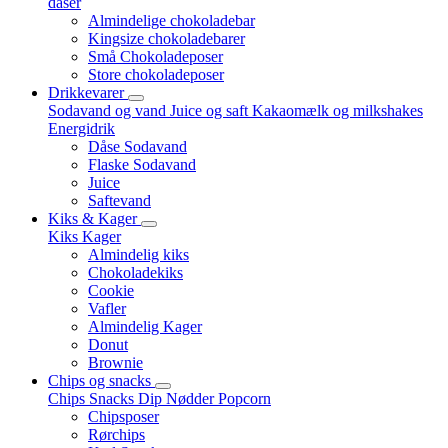
dåser
Almindelige chokoladebar
Kingsize chokoladebarer
Små Chokoladeposer
Store chokoladeposer
Drikkevarer
Sodavand og vand
Juice og saft
Kakaomælk og milkshakes
Energidrik
Dåse Sodavand
Flaske Sodavand
Juice
Saftevand
Kiks & Kager
Kiks
Kager
Almindelig kiks
Chokoladekiks
Cookie
Vafler
Almindelig Kager
Donut
Brownie
Chips og snacks
Chips
Snacks
Dip
Nødder
Popcorn
Chipsposer
Rørchips