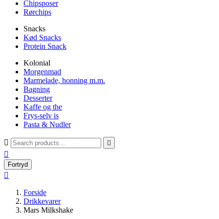
Chipsposer
Rørchips
Snacks
Kød Snacks
Protein Snack
Kolonial
Morgenmad
Marmelade, honning m.m.
Bagning
Desserter
Kaffe og the
Frys-selv is
Pasta & Nudler



Fortryd

Forside
Drikkevarer
Mars Milkshake