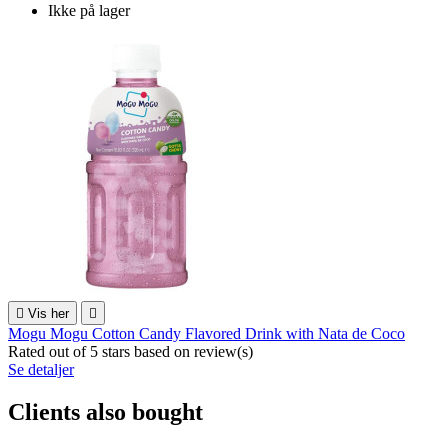
Ikke på lager

Vis her

Mogu Mogu Cotton Candy Flavored Drink with Nata de Coco
Rated
out of 5 stars based on
review(s)
Se detaljer
Clients also bought