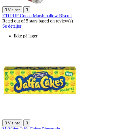

Vis her

ETi PUF Cocoa Marshmallow Biscuit
Rated
out of 5 stars based on
review(s)
Se detaljer
Ikke på lager

Vis her

McVities Jaffa Cakes Pineapple