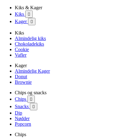
Kiks & Kager
Kiks

Kager

Kiks
Almindelig kiks
Chokoladekiks
Cookie
Vafler
Kager
Almindelig Kager
Donut
Brownie
Chips og snacks
Chips

Snacks

Dip
Nødder
Popcorn
Chips