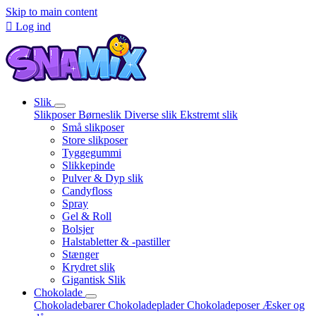
Skip to main content

Log ind
Slik
Slikposer
Børneslik
Diverse slik
Ekstremt slik
Små slikposer
Store slikposer
Tyggegummi
Slikkepinde
Pulver & Dyp slik
Candyfloss
Spray
Gel & Roll
Bolsjer
Halstabletter & -pastiller
Stænger
Krydret slik
Gigantisk Slik
Chokolade
Chokoladebarer
Chokoladeplader
Chokoladeposer
Æsker og