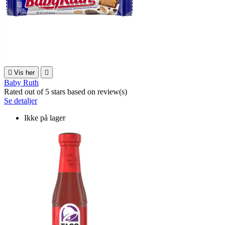

Vis her

Baby Ruth
Rated
out of 5 stars based on
review(s)
Se detaljer
Ikke på lager