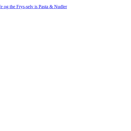
fe og the
Frys-selv is
Pasta & Nudler