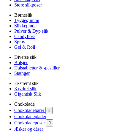
Store slikposer
Børneslik
Tyggegummi
Slikkepinde
Pulver & Dyp slik
Candyfloss
Spray
Gel & Roll
Diverse slik
Bolsjer
Halstabletter & -pastiller
Stænger
Ekstremt slik
Krydret slik
Gigantisk Slik
Chokolade
Chokoladebarer

Chokoladeplader
Chokoladeposer

Æsker og dåser