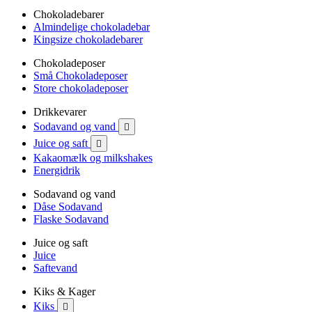
Chokoladebarer
Almindelige chokoladebar
Kingsize chokoladebarer
Chokoladeposer
Små Chokoladeposer
Store chokoladeposer
Drikkevarer
Sodavand og vand

Juice og saft

Kakaomælk og milkshakes
Energidrik
Sodavand og vand
Dåse Sodavand
Flaske Sodavand
Juice og saft
Juice
Saftevand
Kiks & Kager
Kiks
