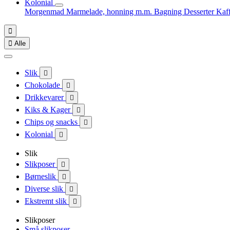
Kolonial
Morgenmad
Marmelade, honning m.m.
Bagning
Desserter
Kaf


Alle
Slik

Chokolade

Drikkevarer

Kiks & Kager

Chips og snacks

Kolonial

Slik
Slikposer

Børneslik

Diverse slik

Ekstremt slik

Slikposer
Små slikposer