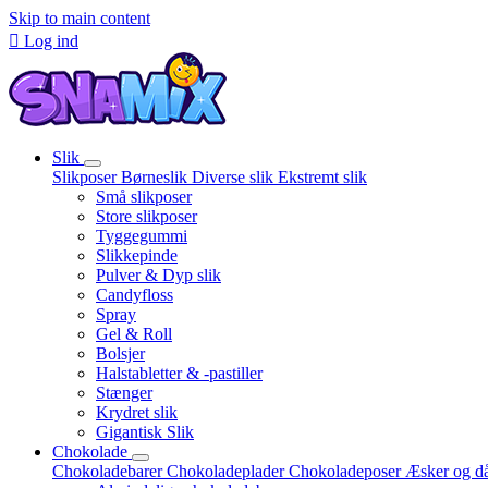
Skip to main content

Log ind
Slik
Slikposer
Børneslik
Diverse slik
Ekstremt slik
Små slikposer
Store slikposer
Tyggegummi
Slikkepinde
Pulver & Dyp slik
Candyfloss
Spray
Gel & Roll
Bolsjer
Halstabletter & -pastiller
Stænger
Krydret slik
Gigantisk Slik
Chokolade
Chokoladebarer
Chokoladeplader
Chokoladeposer
Æsker og d