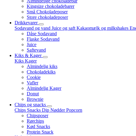
Almindelige chokoladebar
Kingsize chokoladebarer
Små Chokoladeposer
Store chokoladeposer
Drikkevarer
Sodavand og vand
Juice og saft
Kakaomælk og milkshakes
Ene
Dåse Sodavand
Flaske Sodavand
Juice
Saftevand
Kiks & Kager
Kiks
Kager
Almindelig kiks
Chokoladekiks
Cookie
Vafler
Almindelig Kager
Donut
Brownie
Chips og snacks
Chips
Snacks
Dip
Nødder
Popcorn
Chipsposer
Rørchips
Kød Snacks
Protein Snack