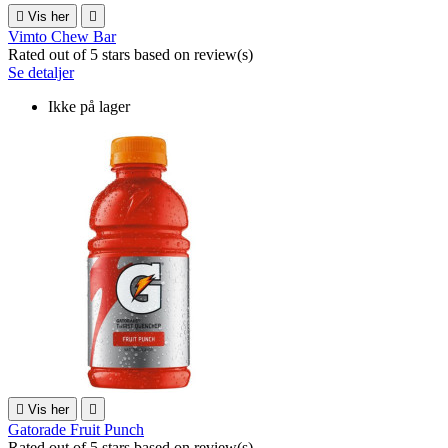

Vis her

Vimto Chew Bar
Rated
out of 5 stars based on
review(s)
Se detaljer
Ikke på lager

Vis her

Gatorade Fruit Punch
Rated
out of 5 stars based on
review(s)