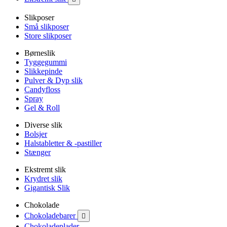
Slikposer
Små slikposer
Store slikposer
Børneslik
Tyggegummi
Slikkepinde
Pulver & Dyp slik
Candyfloss
Spray
Gel & Roll
Diverse slik
Bolsjer
Halstabletter & -pastiller
Stænger
Ekstremt slik
Krydret slik
Gigantisk Slik
Chokolade
Chokoladebarer

Chokoladeplader