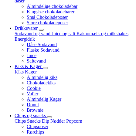
dåser
Almindelige chokoladebar
Kingsize chokoladebarer
Små Chokoladeposer
Store chokoladeposer
Drikkevarer
Sodavand og vand
Juice og saft
Kakaomælk og milkshakes
Energidrik
Dåse Sodavand
Flaske Sodavand
Juice
Saftevand
Kiks & Kager
Kiks
Kager
Almindelig kiks
Chokoladekiks
Cookie
Vafler
Almindelig Kager
Donut
Brownie
Chips og snacks
Chips
Snacks
Dip
Nødder
Popcorn
Chipsposer
Rørchips