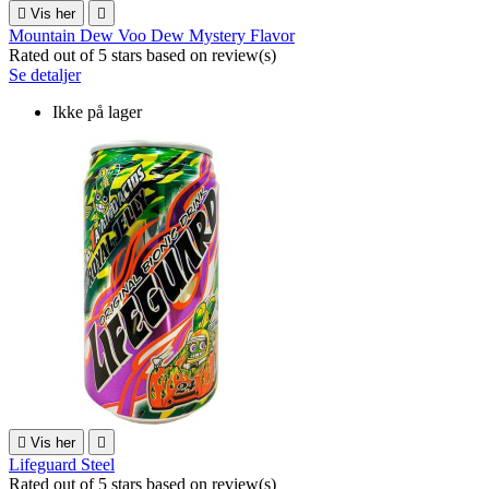

Vis her

Mountain Dew Voo Dew Mystery Flavor
Rated
out of 5 stars based on
review(s)
Se detaljer
Ikke på lager

Vis her

Lifeguard Steel
Rated
out of 5 stars based on
review(s)