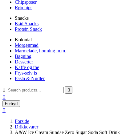
Chipsposer
Rørchips
Snacks
Kød Snacks
Protein Snack
Kolonial
Morgenmad
Marmelade, honning m.m.
Bagning
Desserter
Kaffe og the
Frys-selv is
Pasta & Nudler



Fortryd

Forside
Drikkevarer
A&W Ice Cream Sundae Zero Sugar Soda Soft Drink