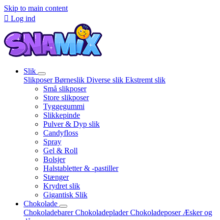
Skip to main content

Log ind
Slik
Slikposer
Børneslik
Diverse slik
Ekstremt slik
Små slikposer
Store slikposer
Tyggegummi
Slikkepinde
Pulver & Dyp slik
Candyfloss
Spray
Gel & Roll
Bolsjer
Halstabletter & -pastiller
Stænger
Krydret slik
Gigantisk Slik
Chokolade
Chokoladebarer
Chokoladeplader
Chokoladeposer
Æsker og