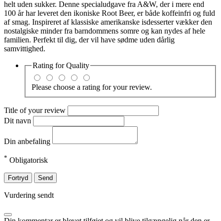
helt uden sukker. Denne specialudgave fra A&W, der i mere end
100 år har leveret den ikoniske Root Beer, er både koffeinfri og fuld
af smag. Inspireret af klassiske amerikanske isdesserter vækker den
nostalgiske minder fra barndommens somre og kan nydes af hele
familien. Perfekt til dig, der vil have sødme uden dårlig
samvittighed.
Rating for
Quality
Please choose a rating for your review.
Title of your review
Dit navn
Din anbefaling
*
Obligatorisk
Fortryd
Send
Vurdering sendt
Din kommentar er blevet tilføjet og vil blive tilgængelig når den er