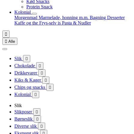
Kød Snacks
Protein Snack
Kolonial
Morgenmad
Marmelade, honning m.m.
Bagning
Desserter
Kaffe og the
Frys-selv is
Pasta & Nudler


Alle
Slik

Chokolade

Drikkevarer

Kiks & Kager

Chips og snacks

Kolonial

Slik
Slikposer

Børneslik

Diverse slik

Ekstremt slik
