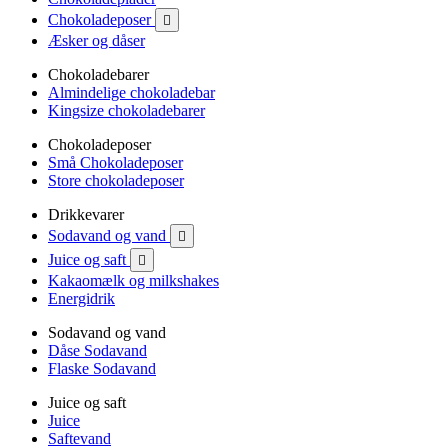
Chokoladeposer

Æsker og dåser
Chokoladebarer
Almindelige chokoladebar
Kingsize chokoladebarer
Chokoladeposer
Små Chokoladeposer
Store chokoladeposer
Drikkevarer
Sodavand og vand

Juice og saft

Kakaomælk og milkshakes
Energidrik
Sodavand og vand
Dåse Sodavand
Flaske Sodavand
Juice og saft
Juice
Saftevand