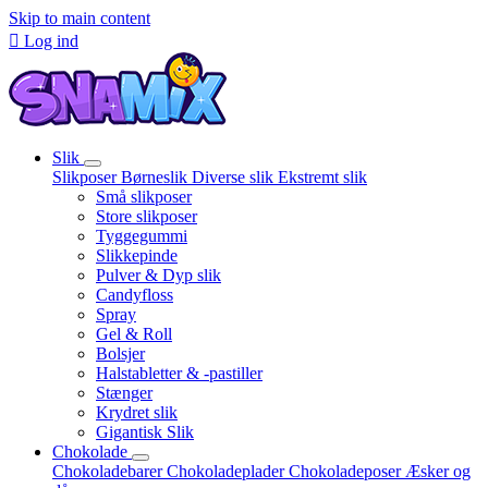
Skip to main content

Log ind
Slik
Slikposer
Børneslik
Diverse slik
Ekstremt slik
Små slikposer
Store slikposer
Tyggegummi
Slikkepinde
Pulver & Dyp slik
Candyfloss
Spray
Gel & Roll
Bolsjer
Halstabletter & -pastiller
Stænger
Krydret slik
Gigantisk Slik
Chokolade
Chokoladebarer
Chokoladeplader
Chokoladeposer
Æsker og