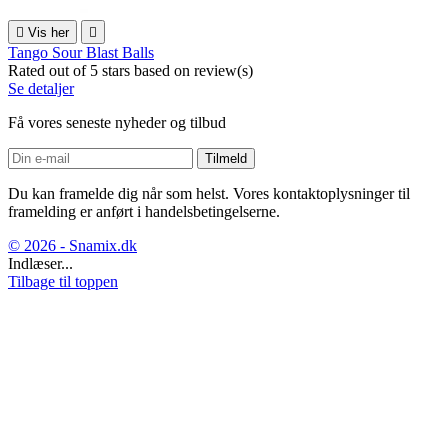

Vis her

Tango Sour Blast Balls
Rated
out of 5 stars based on
review(s)
Se detaljer
Få vores seneste nyheder og tilbud
Du kan framelde dig når som helst. Vores kontaktoplysninger til
framelding er anført i handelsbetingelserne.
© 2026 - Snamix.dk
Indlæser...
Tilbage til toppen