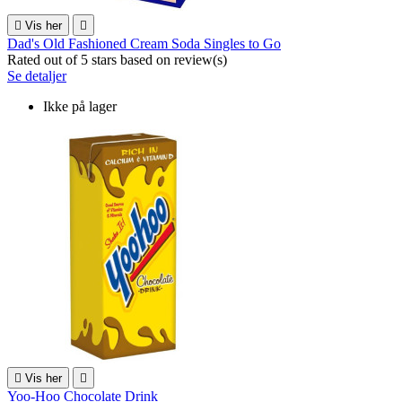

Vis her

Dad's Old Fashioned Cream Soda Singles to Go
Rated
out of 5 stars based on
review(s)
Se detaljer
Ikke på lager

Vis her

Yoo-Hoo Chocolate Drink