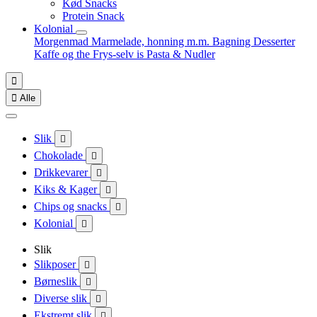
Kød Snacks
Protein Snack
Kolonial
Morgenmad
Marmelade, honning m.m.
Bagning
Desserter
Kaffe og the
Frys-selv is
Pasta & Nudler


Alle
Slik

Chokolade

Drikkevarer

Kiks & Kager

Chips og snacks

Kolonial

Slik
Slikposer

Børneslik

Diverse slik

Ekstremt slik
