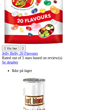

Vis her

Jelly Belly 20 Flavours
Rated
out of 5 stars based on
review(s)
Se detaljer
Ikke på lager