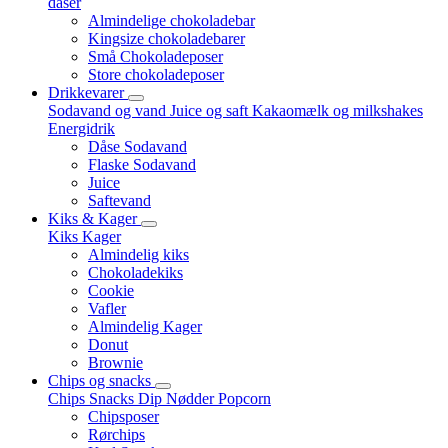
dåser
Almindelige chokoladebar
Kingsize chokoladebarer
Små Chokoladeposer
Store chokoladeposer
Drikkevarer
Sodavand og vand
Juice og saft
Kakaomælk og milkshakes
Energidrik
Dåse Sodavand
Flaske Sodavand
Juice
Saftevand
Kiks & Kager
Kiks
Kager
Almindelig kiks
Chokoladekiks
Cookie
Vafler
Almindelig Kager
Donut
Brownie
Chips og snacks
Chips
Snacks
Dip
Nødder
Popcorn
Chipsposer
Rørchips