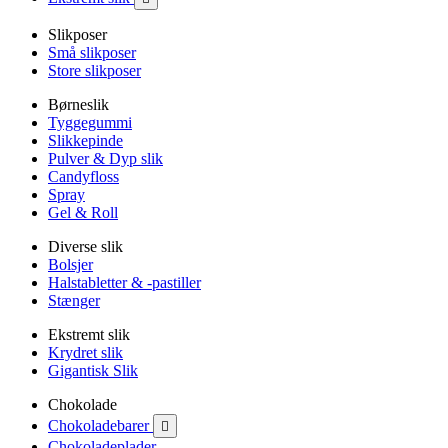
Slikposer
Små slikposer
Store slikposer
Børneslik
Tyggegummi
Slikkepinde
Pulver & Dyp slik
Candyfloss
Spray
Gel & Roll
Diverse slik
Bolsjer
Halstabletter & -pastiller
Stænger
Ekstremt slik
Krydret slik
Gigantisk Slik
Chokolade
Chokoladebarer

Chokoladeplader