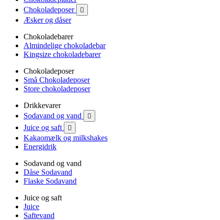
Chokoladeposer

Æsker og dåser
Chokoladebarer
Almindelige chokoladebar
Kingsize chokoladebarer
Chokoladeposer
Små Chokoladeposer
Store chokoladeposer
Drikkevarer
Sodavand og vand

Juice og saft

Kakaomælk og milkshakes
Energidrik
Sodavand og vand
Dåse Sodavand
Flaske Sodavand
Juice og saft
Juice
Saftevand