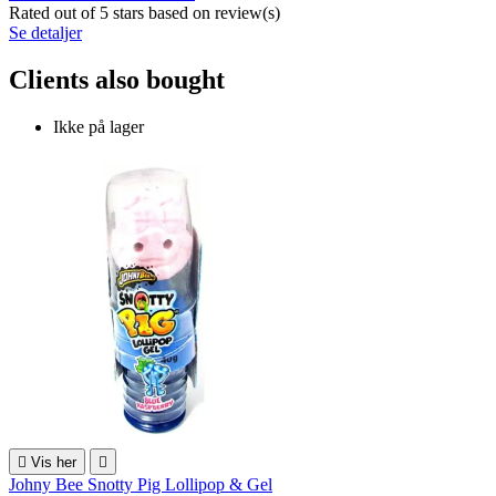
Rated
out of 5 stars based on
review(s)
Se detaljer
Clients also bought
Ikke på lager

Vis her

Johny Bee Snotty Pig Lollipop & Gel