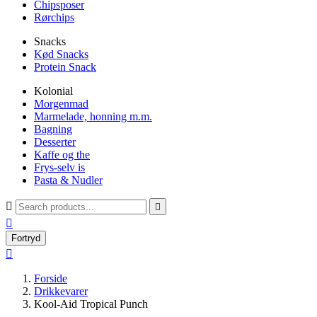
Chipsposer
Rørchips
Snacks
Kød Snacks
Protein Snack
Kolonial
Morgenmad
Marmelade, honning m.m.
Bagning
Desserter
Kaffe og the
Frys-selv is
Pasta & Nudler



Fortryd

Forside
Drikkevarer
Kool-Aid Tropical Punch