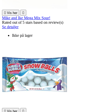

Vis her

Mike and Ike Mega Mix Sour!
Rated
out of 5 stars based on
review(s)
Se detaljer
Ikke på lager

Vis her
