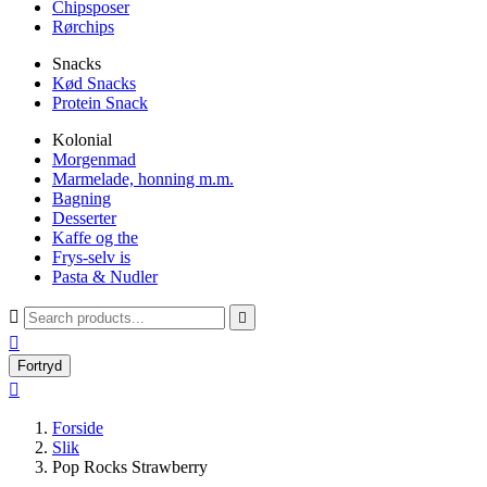
Chipsposer
Rørchips
Snacks
Kød Snacks
Protein Snack
Kolonial
Morgenmad
Marmelade, honning m.m.
Bagning
Desserter
Kaffe og the
Frys-selv is
Pasta & Nudler



Fortryd

Forside
Slik
Pop Rocks Strawberry