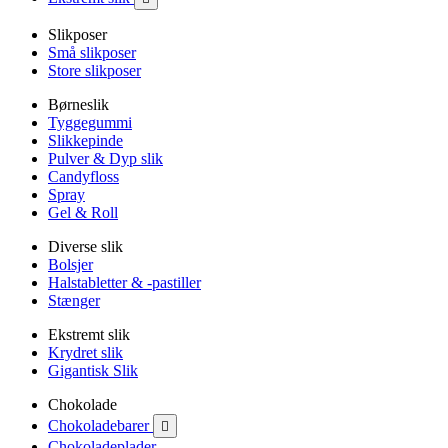
Slikposer
Små slikposer
Store slikposer
Børneslik
Tyggegummi
Slikkepinde
Pulver & Dyp slik
Candyfloss
Spray
Gel & Roll
Diverse slik
Bolsjer
Halstabletter & -pastiller
Stænger
Ekstremt slik
Krydret slik
Gigantisk Slik
Chokolade
Chokoladebarer

Chokoladeplader