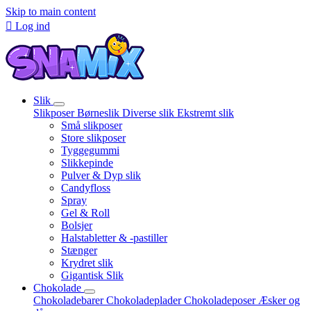
Skip to main content

Log ind
Slik
Slikposer
Børneslik
Diverse slik
Ekstremt slik
Små slikposer
Store slikposer
Tyggegummi
Slikkepinde
Pulver & Dyp slik
Candyfloss
Spray
Gel & Roll
Bolsjer
Halstabletter & -pastiller
Stænger
Krydret slik
Gigantisk Slik
Chokolade
Chokoladebarer
Chokoladeplader
Chokoladeposer
Æsker og