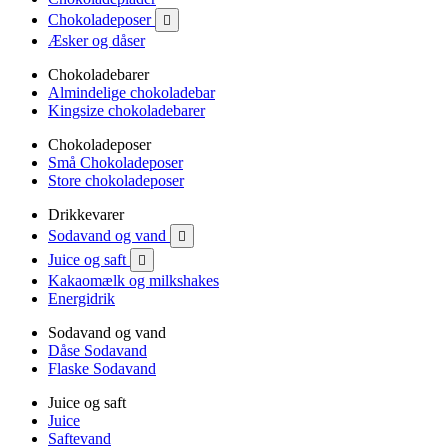
Chokoladeposer

Æsker og dåser
Chokoladebarer
Almindelige chokoladebar
Kingsize chokoladebarer
Chokoladeposer
Små Chokoladeposer
Store chokoladeposer
Drikkevarer
Sodavand og vand

Juice og saft

Kakaomælk og milkshakes
Energidrik
Sodavand og vand
Dåse Sodavand
Flaske Sodavand
Juice og saft
Juice
Saftevand