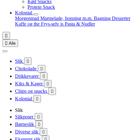
Kød Snacks
Protein Snack
Kolonial
Morgenmad
Marmelade, honning m.m.
Bagning
Desserter
Kaffe og the
Frys-selv is
Pasta & Nudler


Alle
Slik

Chokolade

Drikkevarer

Kiks & Kager

Chips og snacks

Kolonial

Slik
Slikposer

Børneslik

Diverse slik

Ekstremt slik
