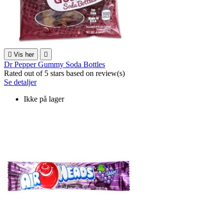

Vis her

Dr Pepper Gummy Soda Bottles
Rated
out of 5 stars based on
review(s)
Se detaljer
Ikke på lager