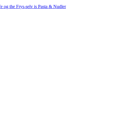
fe og the
Frys-selv is
Pasta & Nudler