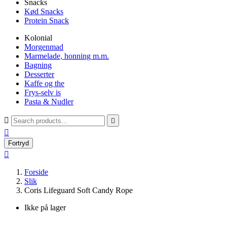
Snacks
Kød Snacks
Protein Snack
Kolonial
Morgenmad
Marmelade, honning m.m.
Bagning
Desserter
Kaffe og the
Frys-selv is
Pasta & Nudler



Fortryd

Forside
Slik
Coris Lifeguard Soft Candy Rope
Ikke på lager