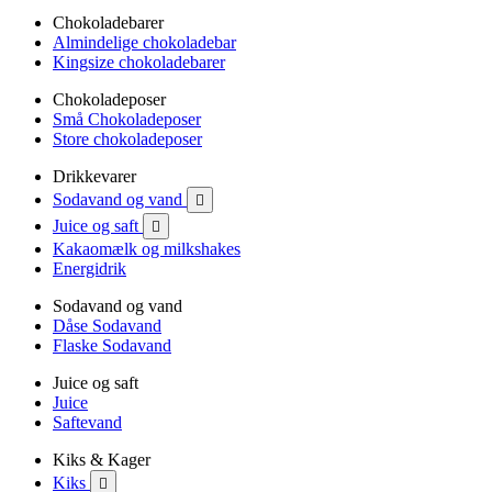
Chokoladebarer
Almindelige chokoladebar
Kingsize chokoladebarer
Chokoladeposer
Små Chokoladeposer
Store chokoladeposer
Drikkevarer
Sodavand og vand

Juice og saft

Kakaomælk og milkshakes
Energidrik
Sodavand og vand
Dåse Sodavand
Flaske Sodavand
Juice og saft
Juice
Saftevand
Kiks & Kager
Kiks
