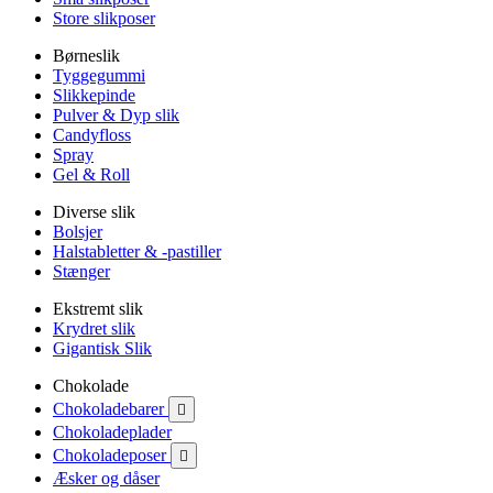
Store slikposer
Børneslik
Tyggegummi
Slikkepinde
Pulver & Dyp slik
Candyfloss
Spray
Gel & Roll
Diverse slik
Bolsjer
Halstabletter & -pastiller
Stænger
Ekstremt slik
Krydret slik
Gigantisk Slik
Chokolade
Chokoladebarer

Chokoladeplader
Chokoladeposer

Æsker og dåser