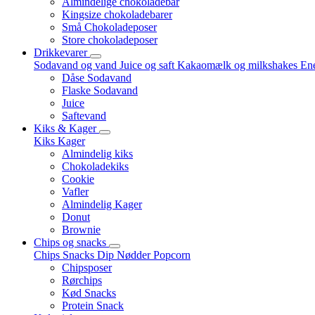
Almindelige chokoladebar
Kingsize chokoladebarer
Små Chokoladeposer
Store chokoladeposer
Drikkevarer
Sodavand og vand
Juice og saft
Kakaomælk og milkshakes
Ene
Dåse Sodavand
Flaske Sodavand
Juice
Saftevand
Kiks & Kager
Kiks
Kager
Almindelig kiks
Chokoladekiks
Cookie
Vafler
Almindelig Kager
Donut
Brownie
Chips og snacks
Chips
Snacks
Dip
Nødder
Popcorn
Chipsposer
Rørchips
Kød Snacks
Protein Snack