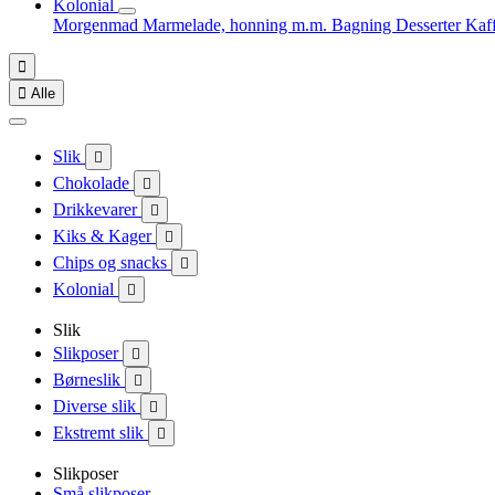
Kolonial
Morgenmad
Marmelade, honning m.m.
Bagning
Desserter
Kaf


Alle
Slik

Chokolade

Drikkevarer

Kiks & Kager

Chips og snacks

Kolonial

Slik
Slikposer

Børneslik

Diverse slik

Ekstremt slik

Slikposer
Små slikposer