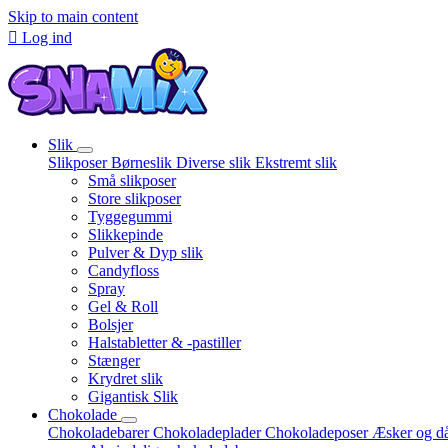
Skip to main content

Log ind
Slik
Slikposer
Børneslik
Diverse slik
Ekstremt slik
Små slikposer
Store slikposer
Tyggegummi
Slikkepinde
Pulver & Dyp slik
Candyfloss
Spray
Gel & Roll
Bolsjer
Halstabletter & -pastiller
Stænger
Krydret slik
Gigantisk Slik
Chokolade
Chokoladebarer
Chokoladeplader
Chokoladeposer
Æsker og d