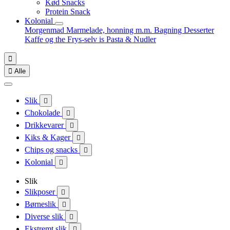
Kød Snacks
Protein Snack
Kolonial
Morgenmad
Marmelade, honning m.m.
Bagning
Desserter
Kaffe og the
Frys-selv is
Pasta & Nudler


Alle
Slik

Chokolade

Drikkevarer

Kiks & Kager

Chips og snacks

Kolonial

Slik
Slikposer

Børneslik

Diverse slik

Ekstremt slik
