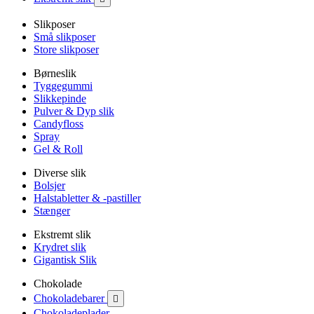
Slikposer
Små slikposer
Store slikposer
Børneslik
Tyggegummi
Slikkepinde
Pulver & Dyp slik
Candyfloss
Spray
Gel & Roll
Diverse slik
Bolsjer
Halstabletter & -pastiller
Stænger
Ekstremt slik
Krydret slik
Gigantisk Slik
Chokolade
Chokoladebarer

Chokoladeplader