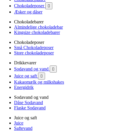
Chokoladeposer

Æsker og dåser
Chokoladebarer
Almindelige chokoladebar
Kingsize chokoladebarer
Chokoladeposer
Små Chokoladeposer
Store chokoladeposer
Drikkevarer
Sodavand og vand

Juice og saft

Kakaomælk og milkshakes
Energidrik
Sodavand og vand
Dåse Sodavand
Flaske Sodavand
Juice og saft
Juice
Saftevand