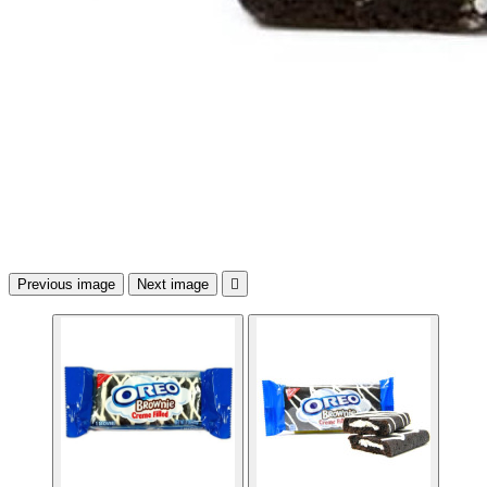
Previous image
Next image
