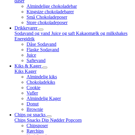
dåser
Almindelige chokoladebar
Kingsize chokoladebarer
Små Chokoladeposer
Store chokoladeposer
Drikkevarer
Sodavand og vand
Juice og saft
Kakaomælk og milkshakes
Energidrik
Dåse Sodavand
Flaske Sodavand
Juice
Saftevand
Kiks & Kager
Kiks
Kager
Almindelig kiks
Chokoladekiks
Cookie
Vafler
Almindelig Kager
Donut
Brownie
Chips og snacks
Chips
Snacks
Dip
Nødder
Popcorn
Chipsposer
Rørchips