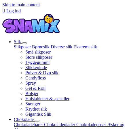
Skip to main content

Log ind
Slik
Slikposer
Børneslik
Diverse slik
Ekstremt slik
Små slikposer
Store slikposer
Tyggegummi
Slikkepinde
Pulver & Dyp slik
Candyfloss
Spray
Gel & Roll
Bolsjer
Halstabletter & -pastiller
Stænger
Krydret slik
Gigantisk Slik
Chokolade
Chokoladebarer
Chokoladeplader
Chokoladeposer
Æsker og