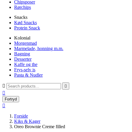
Chipsposer
Rørchips
Snacks
Kød Snacks
Protein Snack
Kolonial
Morgenmad
Marmelade, honning m.m.
Bagning
Desserter
Kaffe og the
Frys-selv is
Pasta & Nudler



Fortryd

Forside
Kiks & Kager
Oreo Brownie Creme filled