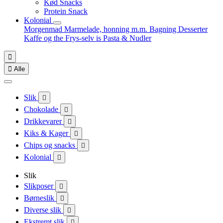
Kød Snacks
Protein Snack
Kolonial
Morgenmad
Marmelade, honning m.m.
Bagning
Desserter
Kaffe og the
Frys-selv is
Pasta & Nudler


Alle
Slik

Chokolade

Drikkevarer

Kiks & Kager

Chips og snacks

Kolonial

Slik
Slikposer

Børneslik

Diverse slik

Ekstremt slik
