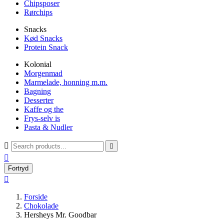
Chipsposer
Rørchips
Snacks
Kød Snacks
Protein Snack
Kolonial
Morgenmad
Marmelade, honning m.m.
Bagning
Desserter
Kaffe og the
Frys-selv is
Pasta & Nudler



Fortryd

Forside
Chokolade
Hersheys Mr. Goodbar