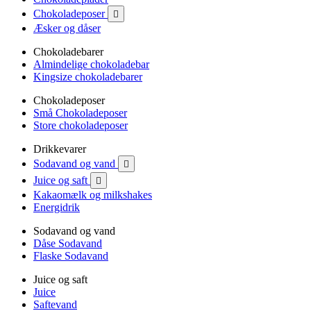
Chokoladeposer

Æsker og dåser
Chokoladebarer
Almindelige chokoladebar
Kingsize chokoladebarer
Chokoladeposer
Små Chokoladeposer
Store chokoladeposer
Drikkevarer
Sodavand og vand

Juice og saft

Kakaomælk og milkshakes
Energidrik
Sodavand og vand
Dåse Sodavand
Flaske Sodavand
Juice og saft
Juice
Saftevand