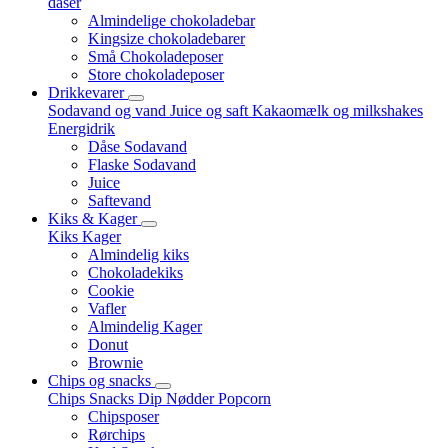
dåser
Almindelige chokoladebar
Kingsize chokoladebarer
Små Chokoladeposer
Store chokoladeposer
Drikkevarer
Sodavand og vand
Juice og saft
Kakaomælk og milkshakes
Energidrik
Dåse Sodavand
Flaske Sodavand
Juice
Saftevand
Kiks & Kager
Kiks
Kager
Almindelig kiks
Chokoladekiks
Cookie
Vafler
Almindelig Kager
Donut
Brownie
Chips og snacks
Chips
Snacks
Dip
Nødder
Popcorn
Chipsposer
Rørchips