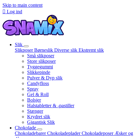
Skip to main content

Log ind
Slik
Slikposer
Børneslik
Diverse slik
Ekstremt slik
Små slikposer
Store slikposer
Tyggegummi
Slikkepinde
Pulver & Dyp slik
Candyfloss
Spray
Gel & Roll
Bolsjer
Halstabletter & -pastiller
Stænger
Krydret slik
Gigantisk Slik
Chokolade
Chokoladebarer
Chokoladeplader
Chokoladeposer
Æsker og