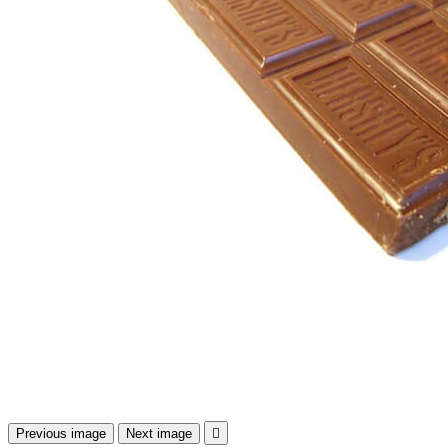
Previous image
Next image
