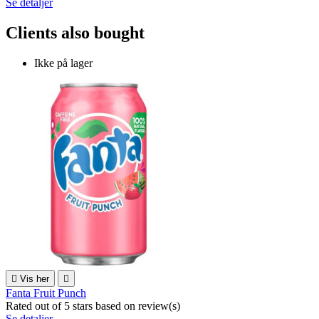
Se detaljer
Clients also bought
Ikke på lager

Vis her

Fanta Fruit Punch
Rated
out of 5 stars based on
review(s)
Se detaljer