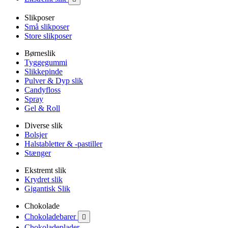
Slikposer
Små slikposer
Store slikposer
Børneslik
Tyggegummi
Slikkepinde
Pulver & Dyp slik
Candyfloss
Spray
Gel & Roll
Diverse slik
Bolsjer
Halstabletter & -pastiller
Stænger
Ekstremt slik
Krydret slik
Gigantisk Slik
Chokolade
Chokoladebarer

Chokoladeplader