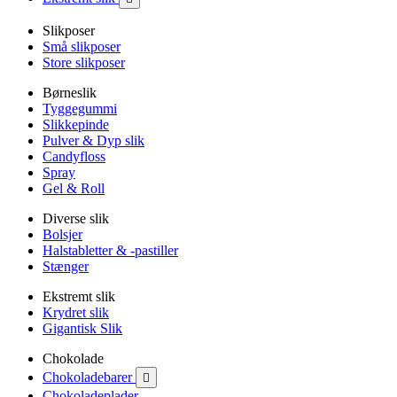
Slikposer
Små slikposer
Store slikposer
Børneslik
Tyggegummi
Slikkepinde
Pulver & Dyp slik
Candyfloss
Spray
Gel & Roll
Diverse slik
Bolsjer
Halstabletter & -pastiller
Stænger
Ekstremt slik
Krydret slik
Gigantisk Slik
Chokolade
Chokoladebarer

Chokoladeplader