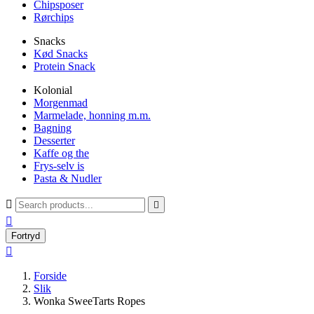
Chipsposer
Rørchips
Snacks
Kød Snacks
Protein Snack
Kolonial
Morgenmad
Marmelade, honning m.m.
Bagning
Desserter
Kaffe og the
Frys-selv is
Pasta & Nudler



Fortryd

Forside
Slik
Wonka SweeTarts Ropes