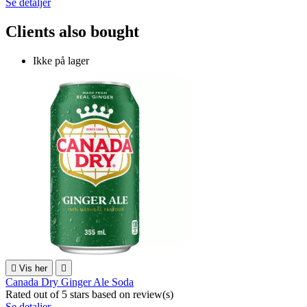
Se detaljer
Clients also bought
Ikke på lager

Vis her

Canada Dry Ginger Ale Soda
Rated
out of 5 stars based on
review(s)
Se detaljer