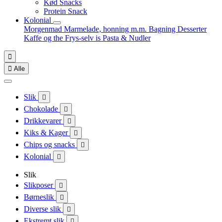
Kød Snacks
Protein Snack
Kolonial
Morgenmad
Marmelade, honning m.m.
Bagning
Desserter
Kaffe og the
Frys-selv is
Pasta & Nudler


Alle
Slik

Chokolade

Drikkevarer

Kiks & Kager

Chips og snacks

Kolonial

Slik
Slikposer

Børneslik

Diverse slik

Ekstremt slik
