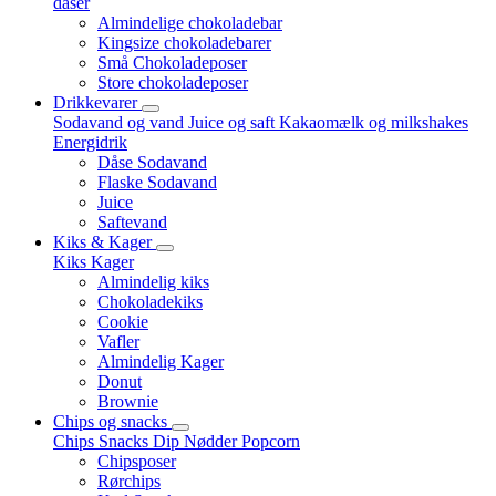
dåser
Almindelige chokoladebar
Kingsize chokoladebarer
Små Chokoladeposer
Store chokoladeposer
Drikkevarer
Sodavand og vand
Juice og saft
Kakaomælk og milkshakes
Energidrik
Dåse Sodavand
Flaske Sodavand
Juice
Saftevand
Kiks & Kager
Kiks
Kager
Almindelig kiks
Chokoladekiks
Cookie
Vafler
Almindelig Kager
Donut
Brownie
Chips og snacks
Chips
Snacks
Dip
Nødder
Popcorn
Chipsposer
Rørchips