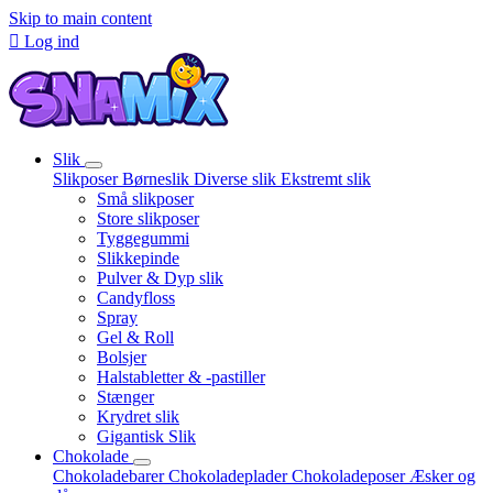
Skip to main content

Log ind
Slik
Slikposer
Børneslik
Diverse slik
Ekstremt slik
Små slikposer
Store slikposer
Tyggegummi
Slikkepinde
Pulver & Dyp slik
Candyfloss
Spray
Gel & Roll
Bolsjer
Halstabletter & -pastiller
Stænger
Krydret slik
Gigantisk Slik
Chokolade
Chokoladebarer
Chokoladeplader
Chokoladeposer
Æsker og