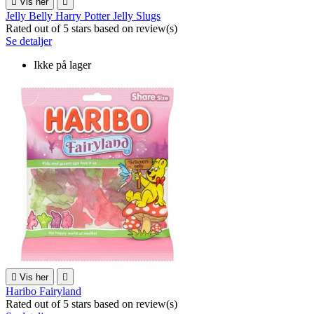

Vis her

Jelly Belly Harry Potter Jelly Slugs
Rated
out of 5 stars based on
review(s)
Se detaljer
Ikke på lager

Vis her

Haribo Fairyland
Rated
out of 5 stars based on
review(s)