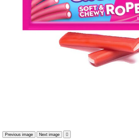
Previous image
Next image
