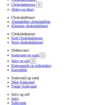
Chokoladeposer

Æsker og dåser
Chokoladebarer
Almindelige chokoladebar
Kingsize chokoladebarer
Chokoladeposer
Små Chokoladeposer
Store chokoladeposer
Drikkevarer
Sodavand og vand

Juice og saft

Kakaomælk og milkshakes
Energidrik
Sodavand og vand
Dåse Sodavand
Flaske Sodavand
Juice og saft
Juice
Saftevand