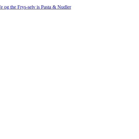
fe og the
Frys-selv is
Pasta & Nudler