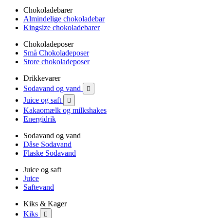
Chokoladebarer
Almindelige chokoladebar
Kingsize chokoladebarer
Chokoladeposer
Små Chokoladeposer
Store chokoladeposer
Drikkevarer
Sodavand og vand

Juice og saft

Kakaomælk og milkshakes
Energidrik
Sodavand og vand
Dåse Sodavand
Flaske Sodavand
Juice og saft
Juice
Saftevand
Kiks & Kager
Kiks
