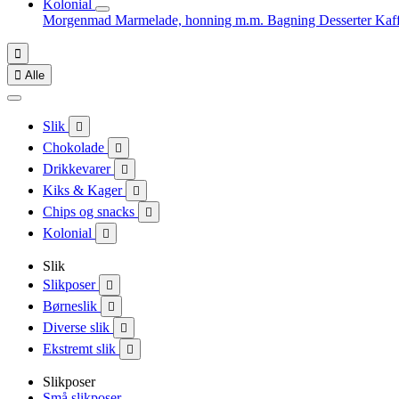
Kolonial
Morgenmad
Marmelade, honning m.m.
Bagning
Desserter
Kaf


Alle
Slik

Chokolade

Drikkevarer

Kiks & Kager

Chips og snacks

Kolonial

Slik
Slikposer

Børneslik

Diverse slik

Ekstremt slik

Slikposer
Små slikposer