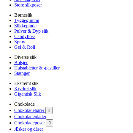
Store slikposer
Børneslik
Tyggegummi
Slikkepinde
Pulver & Dyp slik
Candyfloss
Spray
Gel & Roll
Diverse slik
Bolsjer
Halstabletter & -pastiller
Stænger
Ekstremt slik
Krydret slik
Gigantisk Slik
Chokolade
Chokoladebarer

Chokoladeplader
Chokoladeposer

Æsker og dåser