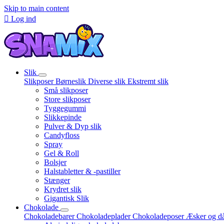
Skip to main content

Log ind
Slik
Slikposer
Børneslik
Diverse slik
Ekstremt slik
Små slikposer
Store slikposer
Tyggegummi
Slikkepinde
Pulver & Dyp slik
Candyfloss
Spray
Gel & Roll
Bolsjer
Halstabletter & -pastiller
Stænger
Krydret slik
Gigantisk Slik
Chokolade
Chokoladebarer
Chokoladeplader
Chokoladeposer
Æsker og d