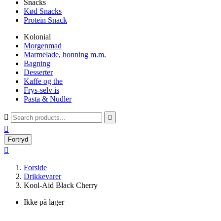
Snacks
Kød Snacks
Protein Snack
Kolonial
Morgenmad
Marmelade, honning m.m.
Bagning
Desserter
Kaffe og the
Frys-selv is
Pasta & Nudler



Fortryd

Forside
Drikkevarer
Kool-Aid Black Cherry
Ikke på lager