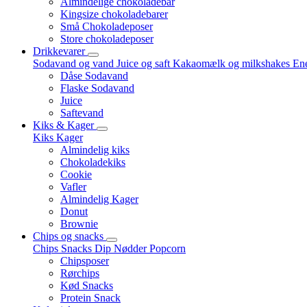
Almindelige chokoladebar
Kingsize chokoladebarer
Små Chokoladeposer
Store chokoladeposer
Drikkevarer
Sodavand og vand
Juice og saft
Kakaomælk og milkshakes
Ene
Dåse Sodavand
Flaske Sodavand
Juice
Saftevand
Kiks & Kager
Kiks
Kager
Almindelig kiks
Chokoladekiks
Cookie
Vafler
Almindelig Kager
Donut
Brownie
Chips og snacks
Chips
Snacks
Dip
Nødder
Popcorn
Chipsposer
Rørchips
Kød Snacks
Protein Snack