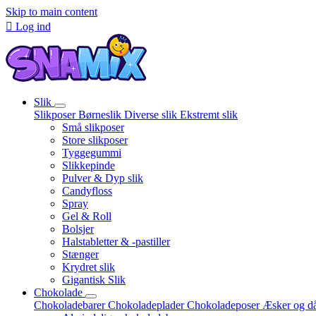
Skip to main content

Log ind
Slik
Slikposer
Børneslik
Diverse slik
Ekstremt slik
Små slikposer
Store slikposer
Tyggegummi
Slikkepinde
Pulver & Dyp slik
Candyfloss
Spray
Gel & Roll
Bolsjer
Halstabletter & -pastiller
Stænger
Krydret slik
Gigantisk Slik
Chokolade
Chokoladebarer
Chokoladeplader
Chokoladeposer
Æsker og d