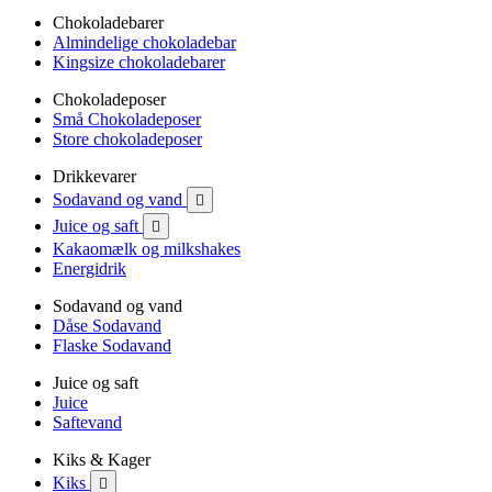
Chokoladebarer
Almindelige chokoladebar
Kingsize chokoladebarer
Chokoladeposer
Små Chokoladeposer
Store chokoladeposer
Drikkevarer
Sodavand og vand

Juice og saft

Kakaomælk og milkshakes
Energidrik
Sodavand og vand
Dåse Sodavand
Flaske Sodavand
Juice og saft
Juice
Saftevand
Kiks & Kager
Kiks
