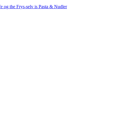
fe og the
Frys-selv is
Pasta & Nudler