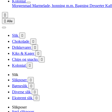
Kolonial
Morgenmad
Marmelade, honning m.m.
Bagning
Desserter
Kaf


Alle
Slik

Chokolade

Drikkevarer

Kiks & Kager

Chips og snacks

Kolonial

Slik
Slikposer

Børneslik

Diverse slik

Ekstremt slik

Slikposer
Små slikposer