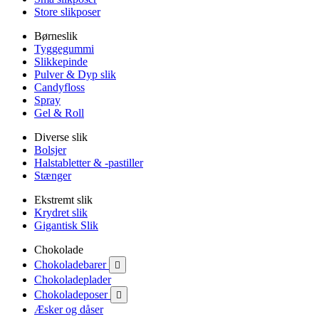
Store slikposer
Børneslik
Tyggegummi
Slikkepinde
Pulver & Dyp slik
Candyfloss
Spray
Gel & Roll
Diverse slik
Bolsjer
Halstabletter & -pastiller
Stænger
Ekstremt slik
Krydret slik
Gigantisk Slik
Chokolade
Chokoladebarer

Chokoladeplader
Chokoladeposer

Æsker og dåser