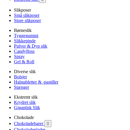
Slikposer
Små slikposer
Store slikposer
Børneslik
Tyggegummi
Slikkepinde
Pulver & Dyp slik
Candyfloss
Spray
Gel & Roll
Diverse slik
Bolsjer
Halstabletter & -pastiller
Stænger
Ekstremt slik
Krydret slik
Gigantisk Slik
Chokolade
Chokoladebarer

Chokoladeplader