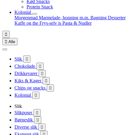
Kød Snacks
Protein Snack
Kolonial
Morgenmad
Marmelade, honning m.m.
Bagning
Desserter
Kaffe og the
Frys-selv is
Pasta & Nudler


Alle
Slik

Chokolade

Drikkevarer

Kiks & Kager

Chips og snacks

Kolonial

Slik
Slikposer

Børneslik

Diverse slik

Ekstremt slik
