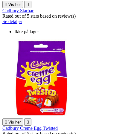

Vis her

Cadbury Starbar
Rated
out of 5 stars based on
review(s)
Se detaljer
Ikke på lager

Vis her

Cadbury Creme Egg Twisted
Rated
out of 5 stars based on
review(s)