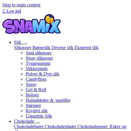
Skip to main content

Log ind
Slik
Slikposer
Børneslik
Diverse slik
Ekstremt slik
Små slikposer
Store slikposer
Tyggegummi
Slikkepinde
Pulver & Dyp slik
Candyfloss
Spray
Gel & Roll
Bolsjer
Halstabletter & -pastiller
Stænger
Krydret slik
Gigantisk Slik
Chokolade
Chokoladebarer
Chokoladeplader
Chokoladeposer
Æsker og