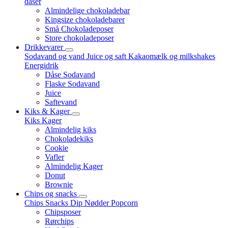
dåser
Almindelige chokoladebar
Kingsize chokoladebarer
Små Chokoladeposer
Store chokoladeposer
Drikkevarer
Sodavand og vand
Juice og saft
Kakaomælk og milkshakes
Energidrik
Dåse Sodavand
Flaske Sodavand
Juice
Saftevand
Kiks & Kager
Kiks
Kager
Almindelig kiks
Chokoladekiks
Cookie
Vafler
Almindelig Kager
Donut
Brownie
Chips og snacks
Chips
Snacks
Dip
Nødder
Popcorn
Chipsposer
Rørchips