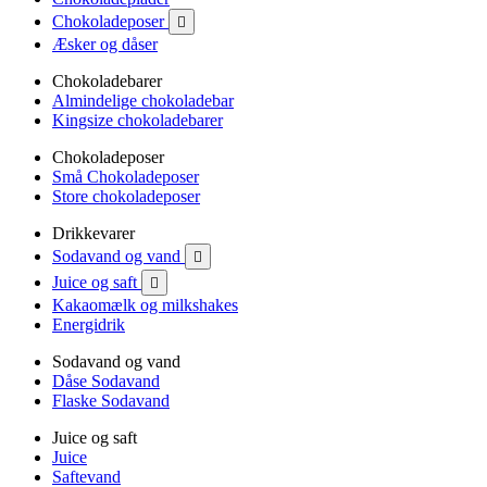
Chokoladeposer

Æsker og dåser
Chokoladebarer
Almindelige chokoladebar
Kingsize chokoladebarer
Chokoladeposer
Små Chokoladeposer
Store chokoladeposer
Drikkevarer
Sodavand og vand

Juice og saft

Kakaomælk og milkshakes
Energidrik
Sodavand og vand
Dåse Sodavand
Flaske Sodavand
Juice og saft
Juice
Saftevand