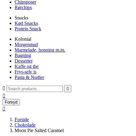
Chipsposer
Rørchips
Snacks
Kød Snacks
Protein Snack
Kolonial
Morgenmad
Marmelade, honning m.m.
Bagning
Desserter
Kaffe og the
Frys-selv is
Pasta & Nudler



Fortryd

Forside
Chokolade
Moon Pie Salted Caramel