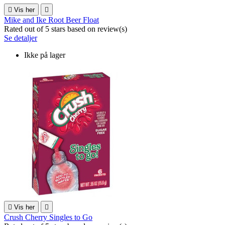

Vis her

Mike and Ike Root Beer Float
Rated
out of 5 stars based on
review(s)
Se detaljer
Ikke på lager

Vis her

Crush Cherry Singles to Go