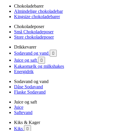
Chokoladebarer
Almindelige chokoladebar
Kingsize chokoladebarer
Chokoladeposer
Små Chokoladeposer
Store chokoladeposer
Drikkevarer
Sodavand og vand

Juice og saft

Kakaomælk og milkshakes
Energidrik
Sodavand og vand
Dåse Sodavand
Flaske Sodavand
Juice og saft
Juice
Saftevand
Kiks & Kager
Kiks
