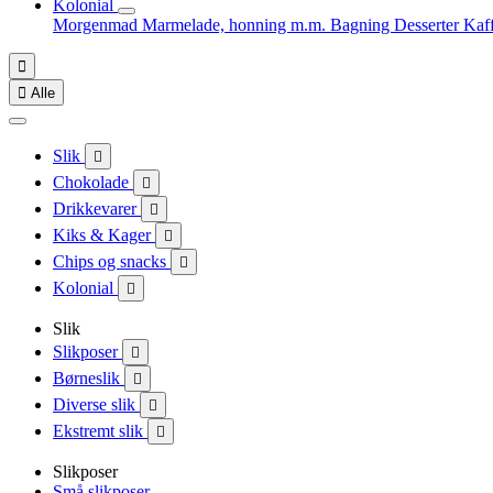
Kolonial
Morgenmad
Marmelade, honning m.m.
Bagning
Desserter
Kaf


Alle
Slik

Chokolade

Drikkevarer

Kiks & Kager

Chips og snacks

Kolonial

Slik
Slikposer

Børneslik

Diverse slik

Ekstremt slik

Slikposer
Små slikposer