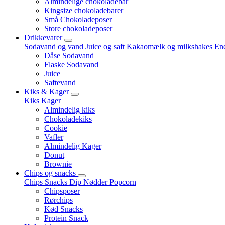
Almindelige chokoladebar
Kingsize chokoladebarer
Små Chokoladeposer
Store chokoladeposer
Drikkevarer
Sodavand og vand
Juice og saft
Kakaomælk og milkshakes
Ene
Dåse Sodavand
Flaske Sodavand
Juice
Saftevand
Kiks & Kager
Kiks
Kager
Almindelig kiks
Chokoladekiks
Cookie
Vafler
Almindelig Kager
Donut
Brownie
Chips og snacks
Chips
Snacks
Dip
Nødder
Popcorn
Chipsposer
Rørchips
Kød Snacks
Protein Snack