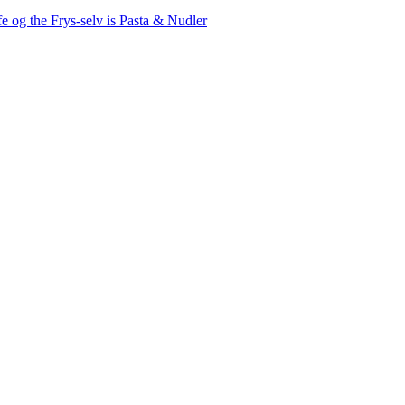
fe og the
Frys-selv is
Pasta & Nudler