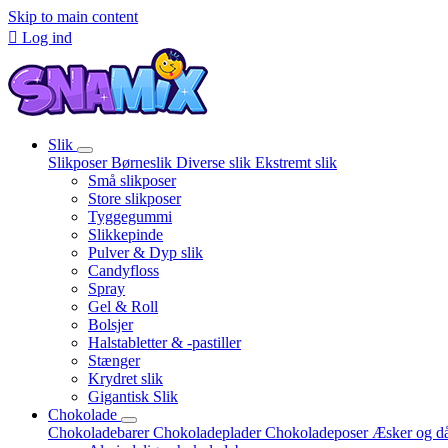
Skip to main content

Log ind
Slik
Slikposer
Børneslik
Diverse slik
Ekstremt slik
Små slikposer
Store slikposer
Tyggegummi
Slikkepinde
Pulver & Dyp slik
Candyfloss
Spray
Gel & Roll
Bolsjer
Halstabletter & -pastiller
Stænger
Krydret slik
Gigantisk Slik
Chokolade
Chokoladebarer
Chokoladeplader
Chokoladeposer
Æsker og d