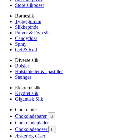
Store slikposer
Børneslik
Tyggegummi
Slikkepinde
Pulver & Dyp slik
Candyfloss
Spray
Gel & Roll
Diverse slik
Bolsjer
Halstabletter & -pastiller
Stænger
Ekstremt slik
Krydret slik
Gigantisk Slik
Chokolade
Chokoladebarer

Chokoladeplader
Chokoladeposer

Æsker og dåser