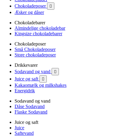
Chokoladeposer

Æsker og dåser
Chokoladebarer
Almindelige chokoladebar
Kingsize chokoladebarer
Chokoladeposer
Små Chokoladeposer
Store chokoladeposer
Drikkevarer
Sodavand og vand

Juice og saft

Kakaomælk og milkshakes
Energidrik
Sodavand og vand
Dåse Sodavand
Flaske Sodavand
Juice og saft
Juice
Saftevand