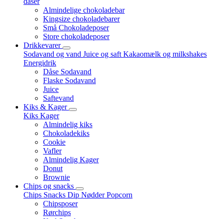
dåser
Almindelige chokoladebar
Kingsize chokoladebarer
Små Chokoladeposer
Store chokoladeposer
Drikkevarer
Sodavand og vand
Juice og saft
Kakaomælk og milkshakes
Energidrik
Dåse Sodavand
Flaske Sodavand
Juice
Saftevand
Kiks & Kager
Kiks
Kager
Almindelig kiks
Chokoladekiks
Cookie
Vafler
Almindelig Kager
Donut
Brownie
Chips og snacks
Chips
Snacks
Dip
Nødder
Popcorn
Chipsposer
Rørchips