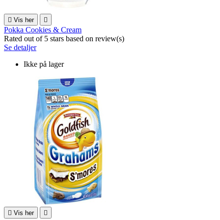

Vis her

Pokka Cookies & Cream
Rated
out of 5 stars based on
review(s)
Se detaljer
Ikke på lager

Vis her
