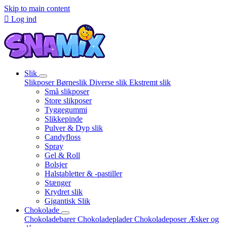
Skip to main content

Log ind
Slik
Slikposer
Børneslik
Diverse slik
Ekstremt slik
Små slikposer
Store slikposer
Tyggegummi
Slikkepinde
Pulver & Dyp slik
Candyfloss
Spray
Gel & Roll
Bolsjer
Halstabletter & -pastiller
Stænger
Krydret slik
Gigantisk Slik
Chokolade
Chokoladebarer
Chokoladeplader
Chokoladeposer
Æsker og