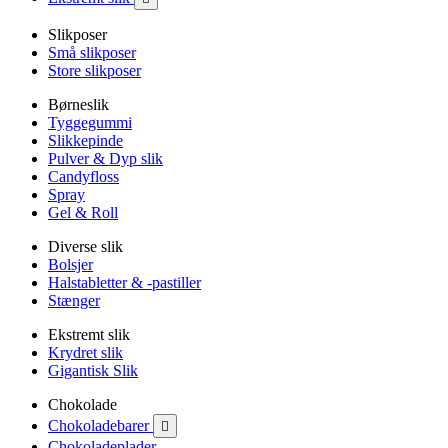
Slikposer
Små slikposer
Store slikposer
Børneslik
Tyggegummi
Slikkepinde
Pulver & Dyp slik
Candyfloss
Spray
Gel & Roll
Diverse slik
Bolsjer
Halstabletter & -pastiller
Stænger
Ekstremt slik
Krydret slik
Gigantisk Slik
Chokolade
Chokoladebarer

Chokoladeplader