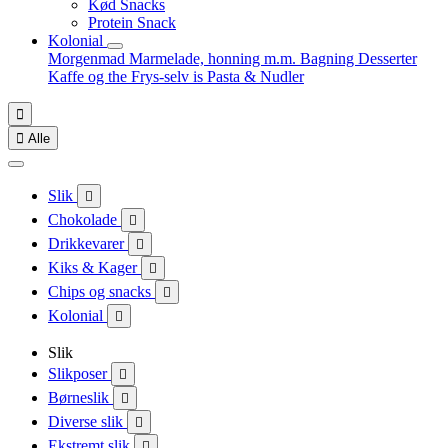
Kød Snacks
Protein Snack
Kolonial
Morgenmad
Marmelade, honning m.m.
Bagning
Desserter
Kaffe og the
Frys-selv is
Pasta & Nudler


Alle
Slik

Chokolade

Drikkevarer

Kiks & Kager

Chips og snacks

Kolonial

Slik
Slikposer

Børneslik

Diverse slik

Ekstremt slik
