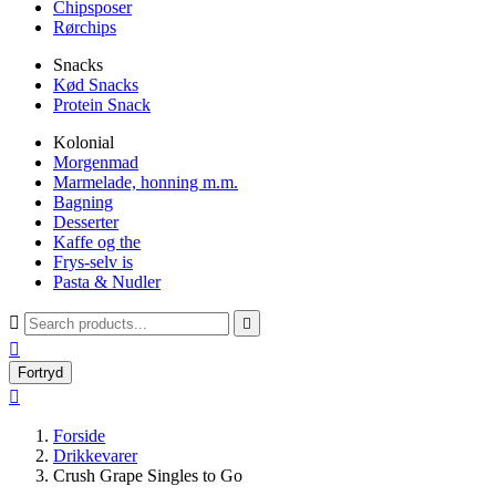
Chipsposer
Rørchips
Snacks
Kød Snacks
Protein Snack
Kolonial
Morgenmad
Marmelade, honning m.m.
Bagning
Desserter
Kaffe og the
Frys-selv is
Pasta & Nudler



Fortryd

Forside
Drikkevarer
Crush Grape Singles to Go