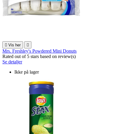

Vis her

Mrs. Freshley's Powdered Mini Donuts
Rated
out of 5 stars based on
review(s)
Se detaljer
Ikke på lager