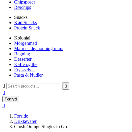
Chipsposer
Rørchips
Snacks
Kød Snacks
Protein Snack
Kolonial
Morgenmad
Marmelade, honning m.m.
Bagning
Desserter
Kaffe og the
Frys-selv is
Pasta & Nudler



Fortryd

Forside
Drikkevarer
Crush Orange Singles to Go