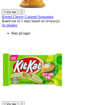

Vis her

Kernel Cheesy Caramel Seasoning
Rated
out of 5 stars based on
review(s)
Se detaljer
Ikke på lager

Vis her
