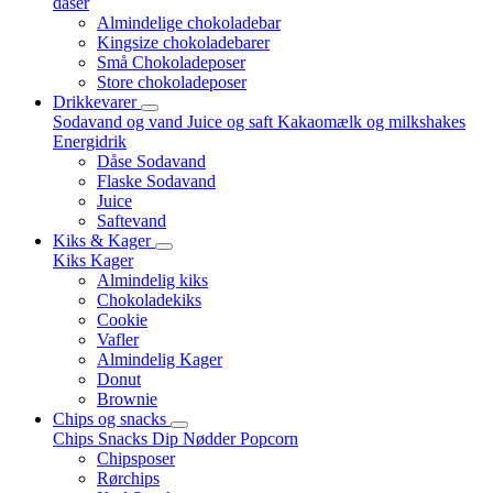
dåser
Almindelige chokoladebar
Kingsize chokoladebarer
Små Chokoladeposer
Store chokoladeposer
Drikkevarer
Sodavand og vand
Juice og saft
Kakaomælk og milkshakes
Energidrik
Dåse Sodavand
Flaske Sodavand
Juice
Saftevand
Kiks & Kager
Kiks
Kager
Almindelig kiks
Chokoladekiks
Cookie
Vafler
Almindelig Kager
Donut
Brownie
Chips og snacks
Chips
Snacks
Dip
Nødder
Popcorn
Chipsposer
Rørchips