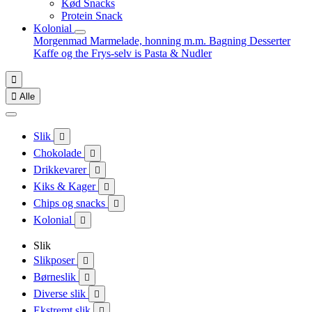
Kød Snacks
Protein Snack
Kolonial
Morgenmad
Marmelade, honning m.m.
Bagning
Desserter
Kaffe og the
Frys-selv is
Pasta & Nudler


Alle
Slik

Chokolade

Drikkevarer

Kiks & Kager

Chips og snacks

Kolonial

Slik
Slikposer

Børneslik

Diverse slik

Ekstremt slik
