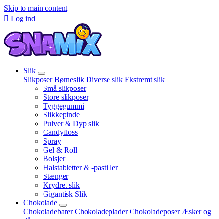
Skip to main content

Log ind
Slik
Slikposer
Børneslik
Diverse slik
Ekstremt slik
Små slikposer
Store slikposer
Tyggegummi
Slikkepinde
Pulver & Dyp slik
Candyfloss
Spray
Gel & Roll
Bolsjer
Halstabletter & -pastiller
Stænger
Krydret slik
Gigantisk Slik
Chokolade
Chokoladebarer
Chokoladeplader
Chokoladeposer
Æsker og