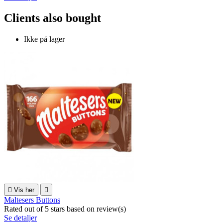
Clients also bought
Ikke på lager

Vis her

Maltesers Buttons
Rated
out of 5 stars based on
review(s)
Se detaljer