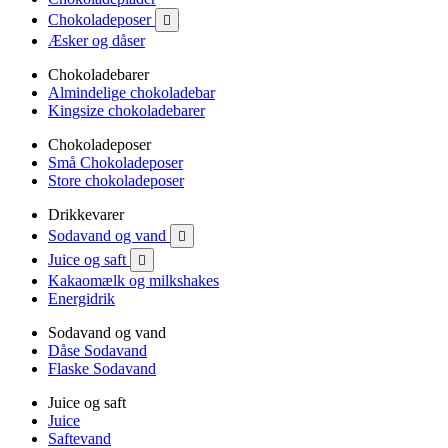
Chokoladeposer

Æsker og dåser
Chokoladebarer
Almindelige chokoladebar
Kingsize chokoladebarer
Chokoladeposer
Små Chokoladeposer
Store chokoladeposer
Drikkevarer
Sodavand og vand

Juice og saft

Kakaomælk og milkshakes
Energidrik
Sodavand og vand
Dåse Sodavand
Flaske Sodavand
Juice og saft
Juice
Saftevand