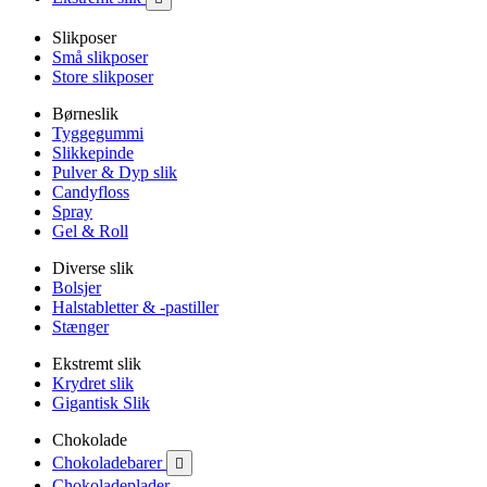
Slikposer
Små slikposer
Store slikposer
Børneslik
Tyggegummi
Slikkepinde
Pulver & Dyp slik
Candyfloss
Spray
Gel & Roll
Diverse slik
Bolsjer
Halstabletter & -pastiller
Stænger
Ekstremt slik
Krydret slik
Gigantisk Slik
Chokolade
Chokoladebarer

Chokoladeplader