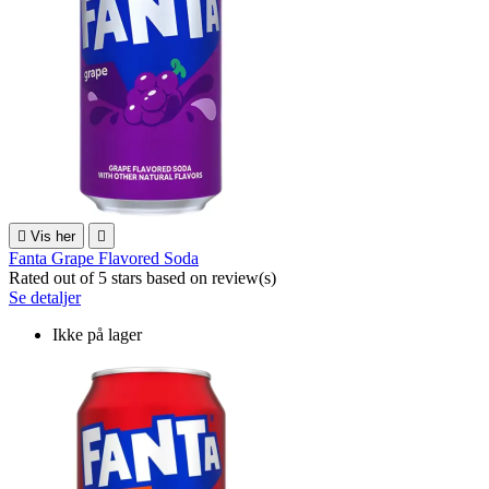

Vis her

Fanta Grape Flavored Soda
Rated
out of 5 stars based on
review(s)
Se detaljer
Ikke på lager