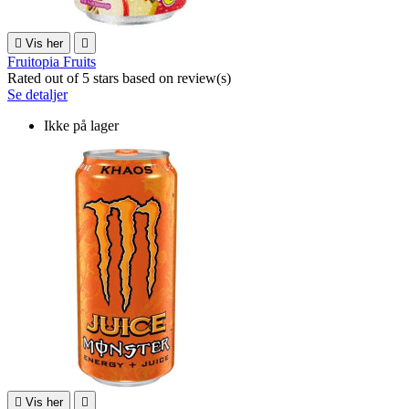

Vis her

Fruitopia Fruits
Rated
out of 5 stars based on
review(s)
Se detaljer
Ikke på lager

Vis her
