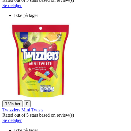
Rated
out of 5 stars based on
review(s)
Se detaljer
Ikke på lager

Vis her

Twizzlers Mini Twists
Rated
out of 5 stars based on
review(s)
Se detaljer
Ikke på lager