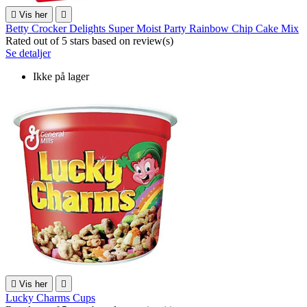

Vis her

Betty Crocker Delights Super Moist Party Rainbow Chip Cake Mix
Rated
out of 5 stars based on
review(s)
Se detaljer
Ikke på lager

Vis her

Lucky Charms Cups