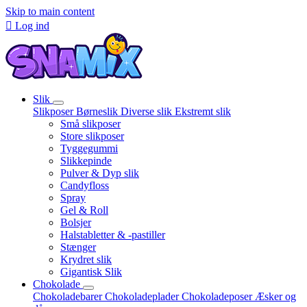
Skip to main content

Log ind
Slik
Slikposer
Børneslik
Diverse slik
Ekstremt slik
Små slikposer
Store slikposer
Tyggegummi
Slikkepinde
Pulver & Dyp slik
Candyfloss
Spray
Gel & Roll
Bolsjer
Halstabletter & -pastiller
Stænger
Krydret slik
Gigantisk Slik
Chokolade
Chokoladebarer
Chokoladeplader
Chokoladeposer
Æsker og