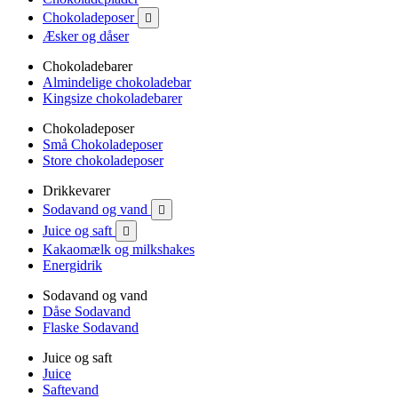
Chokoladeposer

Æsker og dåser
Chokoladebarer
Almindelige chokoladebar
Kingsize chokoladebarer
Chokoladeposer
Små Chokoladeposer
Store chokoladeposer
Drikkevarer
Sodavand og vand

Juice og saft

Kakaomælk og milkshakes
Energidrik
Sodavand og vand
Dåse Sodavand
Flaske Sodavand
Juice og saft
Juice
Saftevand