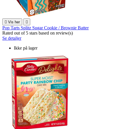

Vis her

Pop Tarts Splitz Sugar Cookie / Brownie Batter
Rated
out of 5 stars based on
review(s)
Se detaljer
Ikke på lager