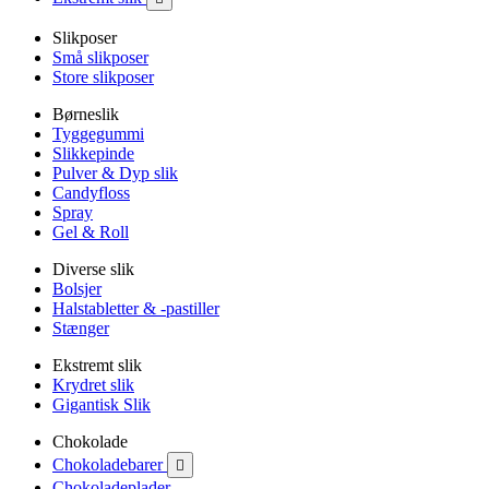
Slikposer
Små slikposer
Store slikposer
Børneslik
Tyggegummi
Slikkepinde
Pulver & Dyp slik
Candyfloss
Spray
Gel & Roll
Diverse slik
Bolsjer
Halstabletter & -pastiller
Stænger
Ekstremt slik
Krydret slik
Gigantisk Slik
Chokolade
Chokoladebarer

Chokoladeplader