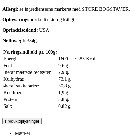
Allergi:
se ingredienserne markeret med STORE BOGSTAVER.
Opbevaringsforskrift:
tørt og køligt.
Oprindelsesland:
USA.
Nettovægt:
384g.
Næringsindhold pr. 100g:
Energi:
1609 kJ / 385 Kcal.
Fedt:
9,6 g.
-heraf mættede fedtsyrer:
2,9 g.
Kulhydrat:
73,1 g.
-heraf sukkerarter:
30,8 g.
Kostfiber:
1,9 g.
Protein:
3,8 g.
Salt:
0,82 g.
Produktoplysninger
Mærker