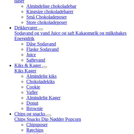
dåser
Almindelige chokoladebar
Kingsize chokoladebarer
Små Chokoladeposer
Store chokoladeposer
Drikkevarer
Sodavand og vand
Juice og saft
Kakaomælk og milkshakes
Energidrik
Dåse Sodavand
Flaske Sodavand
Juice
Saftevand
Kiks & Kager
Kiks
Kager
Almindelig kiks
Chokoladekiks
Cookie
Vafler
Almindelig Kager
Donut
Brownie
Chips og snacks
Chips
Snacks
Dip
Nødder
Popcorn
Chipsposer
Rørchips