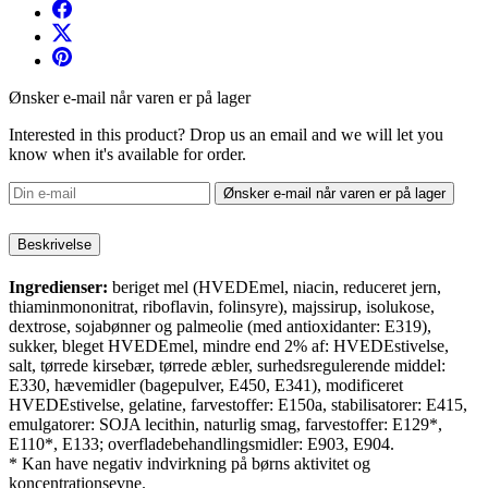
Ønsker e-mail når varen er på lager
Interested in this product? Drop us an email and we will let you
know when it's available for order.
Ønsker e-mail når varen er på lager
Beskrivelse
Ingredienser:
beriget mel (HVEDEmel, niacin, reduceret jern,
thiaminmononitrat, riboflavin, folinsyre), majssirup, isolukose,
dextrose, sojabønner og palmeolie (med antioxidanter: E319),
sukker, bleget HVEDEmel, mindre end 2% af: HVEDEstivelse,
salt, tørrede kirsebær, tørrede æbler, surhedsregulerende middel:
E330, hævemidler (bagepulver, E450, E341), modificeret
HVEDEstivelse, gelatine, farvestoffer: E150a, stabilisatorer: E415,
emulgatorer: SOJA lecithin, naturlig smag, farvestoffer: E129*,
E110*, E133; overfladebehandlingsmidler: E903, E904.
* Kan have negativ indvirkning på børns aktivitet og
koncentrationsevne.