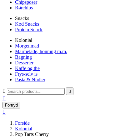
Chipsposer
Rørchips
Snacks
Kød Snacks
Protein Snack
Kolonial
Morgenmad
Marmelade, honning m.m.
Bagning
Desserter
Kaffe og the
Frys-selv is
Pasta & Nudler



Fortryd

Forside
Kolonial
Pop Tarts Cherry