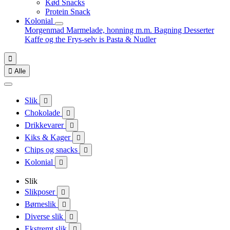
Kød Snacks
Protein Snack
Kolonial
Morgenmad
Marmelade, honning m.m.
Bagning
Desserter
Kaffe og the
Frys-selv is
Pasta & Nudler


Alle
Slik

Chokolade

Drikkevarer

Kiks & Kager

Chips og snacks

Kolonial

Slik
Slikposer

Børneslik

Diverse slik

Ekstremt slik
