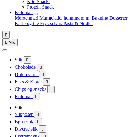
Kød Snacks
Protein Snack
Kolonial
Morgenmad
Marmelade, honning m.m.
Bagning
Desserter
Kaffe og the
Frys-selv is
Pasta & Nudler


Alle
Slik

Chokolade

Drikkevarer

Kiks & Kager

Chips og snacks

Kolonial

Slik
Slikposer

Børneslik

Diverse slik

Ekstremt slik
