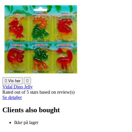

Vis her

Vidal Dino Jelly
Rated
out of 5 stars based on
review(s)
Se detaljer
Clients also bought
Ikke på lager