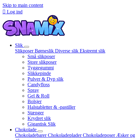
Skip to main content

Log ind
Slik
Slikposer
Børneslik
Diverse slik
Ekstremt slik
Små slikposer
Store slikposer
Tyggegummi
Slikkepinde
Pulver & Dyp slik
Candyfloss
Spray
Gel & Roll
Bolsjer
Halstabletter & -pastiller
Stænger
Krydret slik
Gigantisk Slik
Chokolade
Chokoladebarer
Chokoladeplader
Chokoladeposer
Æsker og