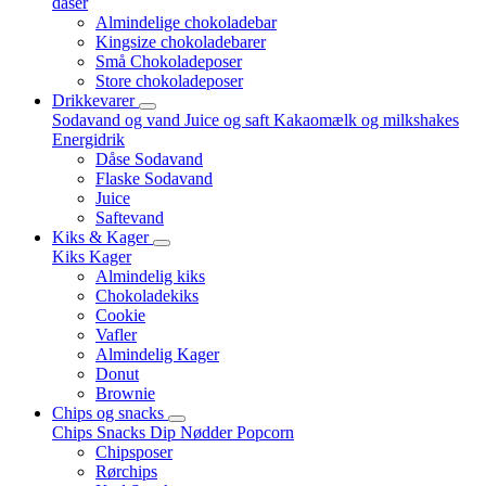
dåser
Almindelige chokoladebar
Kingsize chokoladebarer
Små Chokoladeposer
Store chokoladeposer
Drikkevarer
Sodavand og vand
Juice og saft
Kakaomælk og milkshakes
Energidrik
Dåse Sodavand
Flaske Sodavand
Juice
Saftevand
Kiks & Kager
Kiks
Kager
Almindelig kiks
Chokoladekiks
Cookie
Vafler
Almindelig Kager
Donut
Brownie
Chips og snacks
Chips
Snacks
Dip
Nødder
Popcorn
Chipsposer
Rørchips