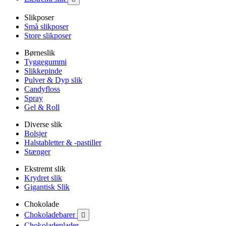
Slikposer
Små slikposer
Store slikposer
Børneslik
Tyggegummi
Slikkepinde
Pulver & Dyp slik
Candyfloss
Spray
Gel & Roll
Diverse slik
Bolsjer
Halstabletter & -pastiller
Stænger
Ekstremt slik
Krydret slik
Gigantisk Slik
Chokolade
Chokoladebarer

Chokoladeplader