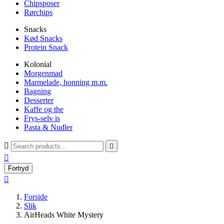
Chipsposer
Rørchips
Snacks
Kød Snacks
Protein Snack
Kolonial
Morgenmad
Marmelade, honning m.m.
Bagning
Desserter
Kaffe og the
Frys-selv is
Pasta & Nudler



Fortryd

Forside
Slik
AirHeads White Mystery