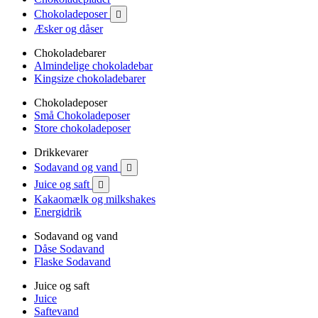
Chokoladeposer

Æsker og dåser
Chokoladebarer
Almindelige chokoladebar
Kingsize chokoladebarer
Chokoladeposer
Små Chokoladeposer
Store chokoladeposer
Drikkevarer
Sodavand og vand

Juice og saft

Kakaomælk og milkshakes
Energidrik
Sodavand og vand
Dåse Sodavand
Flaske Sodavand
Juice og saft
Juice
Saftevand