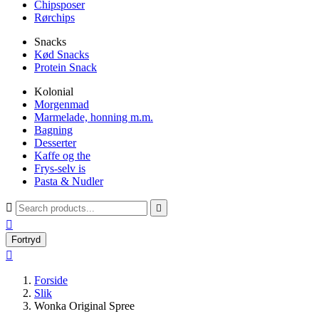
Chipsposer
Rørchips
Snacks
Kød Snacks
Protein Snack
Kolonial
Morgenmad
Marmelade, honning m.m.
Bagning
Desserter
Kaffe og the
Frys-selv is
Pasta & Nudler



Fortryd

Forside
Slik
Wonka Original Spree