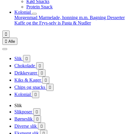
Kød Snacks
Protein Snack
Kolonial
Morgenmad
Marmelade, honning m.m.
Bagning
Desserter
Kaffe og the
Frys-selv is
Pasta & Nudler


Alle
Slik

Chokolade

Drikkevarer

Kiks & Kager

Chips og snacks

Kolonial

Slik
Slikposer

Børneslik

Diverse slik

Ekstremt slik
