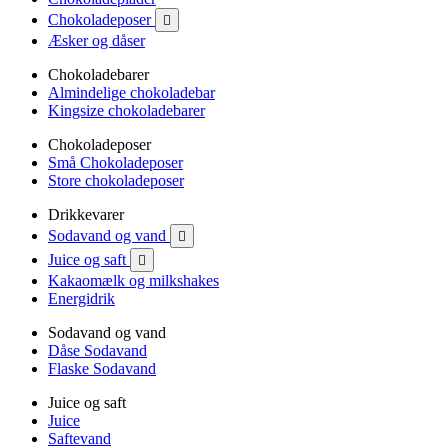
Chokoladeposer

Æsker og dåser
Chokoladebarer
Almindelige chokoladebar
Kingsize chokoladebarer
Chokoladeposer
Små Chokoladeposer
Store chokoladeposer
Drikkevarer
Sodavand og vand

Juice og saft

Kakaomælk og milkshakes
Energidrik
Sodavand og vand
Dåse Sodavand
Flaske Sodavand
Juice og saft
Juice
Saftevand