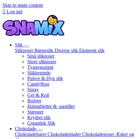
Skip to main content

Log ind
Slik
Slikposer
Børneslik
Diverse slik
Ekstremt slik
Små slikposer
Store slikposer
Tyggegummi
Slikkepinde
Pulver & Dyp slik
Candyfloss
Spray
Gel & Roll
Bolsjer
Halstabletter & -pastiller
Stænger
Krydret slik
Gigantisk Slik
Chokolade
Chokoladebarer
Chokoladeplader
Chokoladeposer
Æsker og