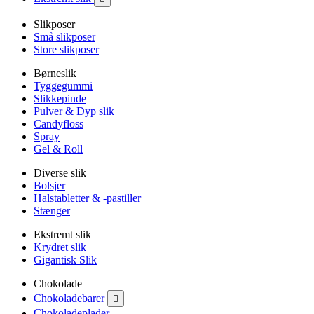
Slikposer
Små slikposer
Store slikposer
Børneslik
Tyggegummi
Slikkepinde
Pulver & Dyp slik
Candyfloss
Spray
Gel & Roll
Diverse slik
Bolsjer
Halstabletter & -pastiller
Stænger
Ekstremt slik
Krydret slik
Gigantisk Slik
Chokolade
Chokoladebarer

Chokoladeplader