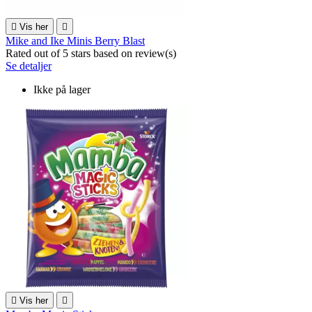

Vis her

Mike and Ike Minis Berry Blast
Rated
out of 5 stars based on
review(s)
Se detaljer
Ikke på lager

Vis her
