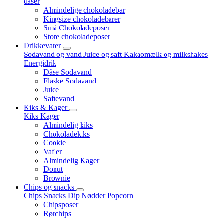
dåser
Almindelige chokoladebar
Kingsize chokoladebarer
Små Chokoladeposer
Store chokoladeposer
Drikkevarer
Sodavand og vand
Juice og saft
Kakaomælk og milkshakes
Energidrik
Dåse Sodavand
Flaske Sodavand
Juice
Saftevand
Kiks & Kager
Kiks
Kager
Almindelig kiks
Chokoladekiks
Cookie
Vafler
Almindelig Kager
Donut
Brownie
Chips og snacks
Chips
Snacks
Dip
Nødder
Popcorn
Chipsposer
Rørchips