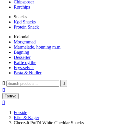
Chipsposer
Rørchips
Snacks
Kød Snacks
Protein Snack
Kolonial
Morgenmad
Marmelade, honning m.m.
Bagning
Desserter
Kaffe og the
Frys-selv is
Pasta & Nudler



Fortryd

Forside
Kiks & Kager
Cheez-It Puff'd White Cheddar Snacks