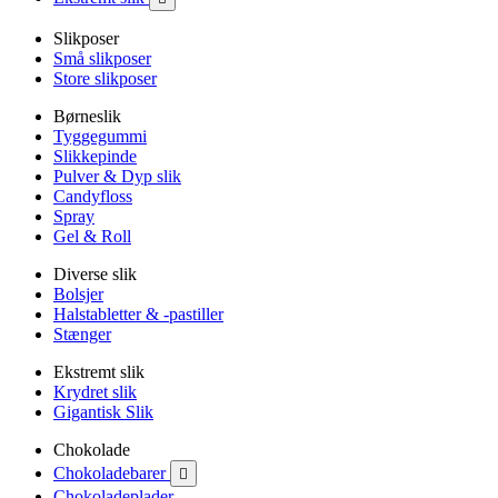
Slikposer
Små slikposer
Store slikposer
Børneslik
Tyggegummi
Slikkepinde
Pulver & Dyp slik
Candyfloss
Spray
Gel & Roll
Diverse slik
Bolsjer
Halstabletter & -pastiller
Stænger
Ekstremt slik
Krydret slik
Gigantisk Slik
Chokolade
Chokoladebarer

Chokoladeplader