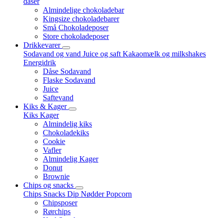
dåser
Almindelige chokoladebar
Kingsize chokoladebarer
Små Chokoladeposer
Store chokoladeposer
Drikkevarer
Sodavand og vand
Juice og saft
Kakaomælk og milkshakes
Energidrik
Dåse Sodavand
Flaske Sodavand
Juice
Saftevand
Kiks & Kager
Kiks
Kager
Almindelig kiks
Chokoladekiks
Cookie
Vafler
Almindelig Kager
Donut
Brownie
Chips og snacks
Chips
Snacks
Dip
Nødder
Popcorn
Chipsposer
Rørchips