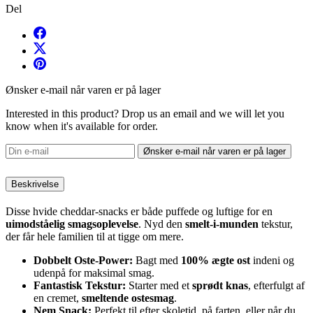
Del
Ønsker e-mail når varen er på lager
Interested in this product? Drop us an email and we will let you
know when it's available for order.
Ønsker e-mail når varen er på lager
Beskrivelse
Disse hvide cheddar-snacks er både puffede og luftige for en
uimodståelig smagsoplevelse
. Nyd den
smelt-i-munden
tekstur,
der får hele familien til at tigge om mere.
Dobbelt Oste-Power:
Bagt med
100% ægte ost
indeni og
udenpå for maksimal smag.
Fantastisk Tekstur:
Starter med et
sprødt knas
, efterfulgt af
en cremet,
smeltende ostesmag
.
Nem Snack:
Perfekt til efter skoletid, på farten, eller når du