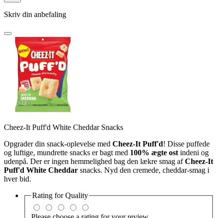
Skriv din anbefaling
Cheez-It Puff'd White Cheddar Snacks
Opgrader din snack-oplevelse med
Cheez-It Puff
'
d
! Disse puffede
og luftige, mundrette snacks er bagt med
100% ægte ost
indeni og
udenpå. Der er ingen hemmelighed bag den lækre smag af
Cheez-It
Puff
'
d White Cheddar
snacks. Nyd den cremede, cheddar-smag i
hver bid.
Rating for
Quality
Please choose a rating for your review.