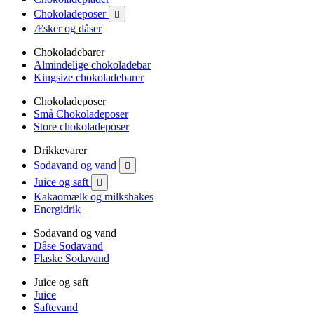
Chokoladeposer

Æsker og dåser
Chokoladebarer
Almindelige chokoladebar
Kingsize chokoladebarer
Chokoladeposer
Små Chokoladeposer
Store chokoladeposer
Drikkevarer
Sodavand og vand

Juice og saft

Kakaomælk og milkshakes
Energidrik
Sodavand og vand
Dåse Sodavand
Flaske Sodavand
Juice og saft
Juice
Saftevand