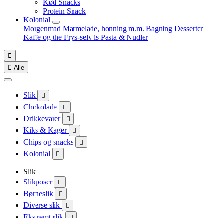
Kød Snacks
Protein Snack
Kolonial
Morgenmad
Marmelade, honning m.m.
Bagning
Desserter
Kaffe og the
Frys-selv is
Pasta & Nudler


Alle
Slik

Chokolade

Drikkevarer

Kiks & Kager

Chips og snacks

Kolonial

Slik
Slikposer

Børneslik

Diverse slik

Ekstremt slik
