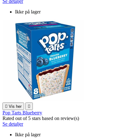
Se detaljer
Ikke på lager

Vis her

Pop Tarts Blueberry
Rated
out of 5 stars based on
review(s)
Se detaljer
Ikke på lager