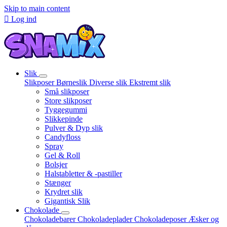
Skip to main content

Log ind
Slik
Slikposer
Børneslik
Diverse slik
Ekstremt slik
Små slikposer
Store slikposer
Tyggegummi
Slikkepinde
Pulver & Dyp slik
Candyfloss
Spray
Gel & Roll
Bolsjer
Halstabletter & -pastiller
Stænger
Krydret slik
Gigantisk Slik
Chokolade
Chokoladebarer
Chokoladeplader
Chokoladeposer
Æsker og