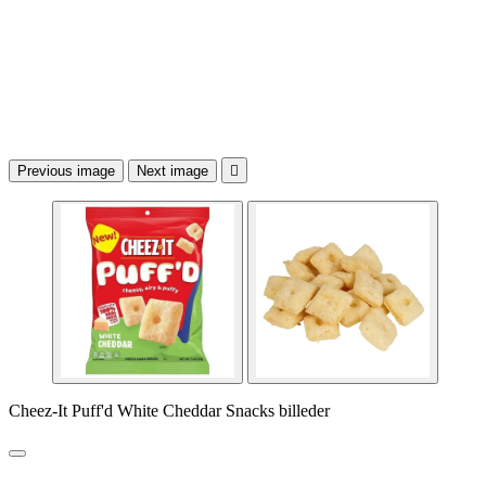
Previous image
Next image

Cheez-It Puff'd White Cheddar Snacks billeder