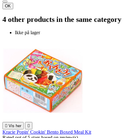
OK
4 other products in the same category
Ikke på lager

Vis her

Kracie Popin' Cookin' Bento Boxed Meal Kit
Rated
out of 5 stars based on
review(s)