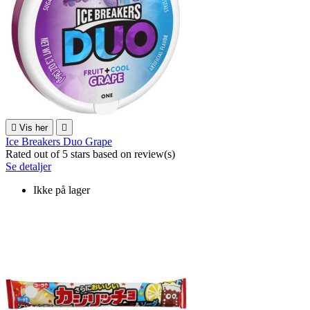

Vis her

Ice Breakers Duo Grape
Rated
out of 5 stars based on
review(s)
Se detaljer
Ikke på lager