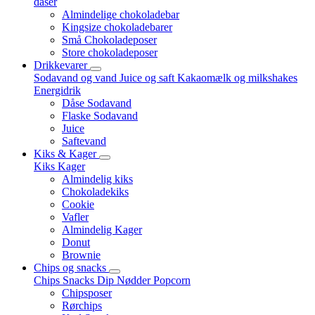
dåser
Almindelige chokoladebar
Kingsize chokoladebarer
Små Chokoladeposer
Store chokoladeposer
Drikkevarer
Sodavand og vand
Juice og saft
Kakaomælk og milkshakes
Energidrik
Dåse Sodavand
Flaske Sodavand
Juice
Saftevand
Kiks & Kager
Kiks
Kager
Almindelig kiks
Chokoladekiks
Cookie
Vafler
Almindelig Kager
Donut
Brownie
Chips og snacks
Chips
Snacks
Dip
Nødder
Popcorn
Chipsposer
Rørchips