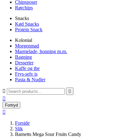
Chipsposer
Rørchips
Snacks
Kød Snacks
Protein Snack
Kolonial
Morgenmad
Marmelade, honning m.m.
Bagning
Desserter
Kaffe og the
Frys-selv is
Pasta & Nudler



Fortryd

Forside
Slik
Barnetts Mega Sour Fruits Candy