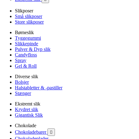
Slikposer
Små slikposer
Store slikposer
Børneslik
Tyggegummi
Slikkepinde
Pulver & Dyp slik
Candyfloss
Spray
Gel & Roll
Diverse slik
Bolsjer
Halstabletter & -pastiller
Stænger
Ekstremt slik
Krydret slik
Gigantisk Slik
Chokolade
Chokoladebarer

Chokoladeplader