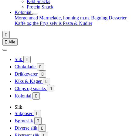
Kød Snacks
Protein Snack
Kolonial
Morgenmad
Marmelade, honning m.m.
Bagning
Desserter
Kaffe og the
Frys-selv is
Pasta & Nudler


Alle
Slik

Chokolade

Drikkevarer

Kiks & Kager

Chips og snacks

Kolonial

Slik
Slikposer

Børneslik

Diverse slik

Ekstremt slik
