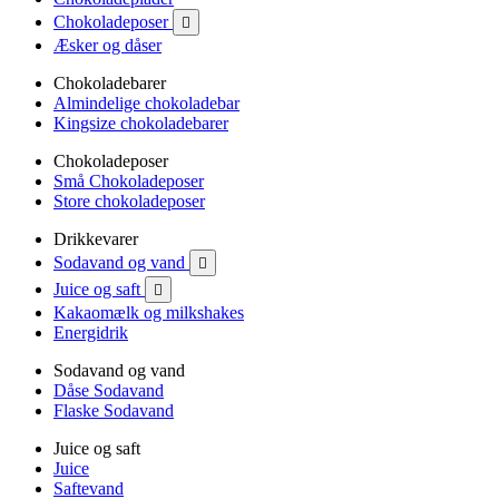
Chokoladeposer

Æsker og dåser
Chokoladebarer
Almindelige chokoladebar
Kingsize chokoladebarer
Chokoladeposer
Små Chokoladeposer
Store chokoladeposer
Drikkevarer
Sodavand og vand

Juice og saft

Kakaomælk og milkshakes
Energidrik
Sodavand og vand
Dåse Sodavand
Flaske Sodavand
Juice og saft
Juice
Saftevand