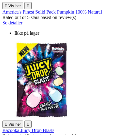

Vis her

America's Finest Solid Pack Pumpkin 100% Natural
Rated
out of 5 stars based on
review(s)
Se detaljer
Ikke på lager

Vis her

Bazooka Juicy Drop Blasts