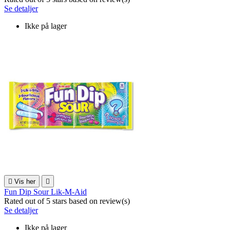
Se detaljer
Ikke på lager

Vis her

Fun Dip Sour Lik-M-Aid
Rated
out of 5 stars based on
review(s)
Se detaljer
Ikke på lager