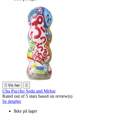

Vis her

Uha Puccho Soda and Melon
Rated
out of 5 stars based on
review(s)
Se detaljer
Ikke på lager