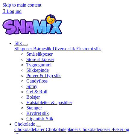
Skip to main content

Log ind
Slik
Slikposer
Børneslik
Diverse slik
Ekstremt slik
Små slikposer
Store slikposer
Tyggegummi
Slikkepinde
Pulver & Dyp slik
Candyfloss
Spray
Gel & Roll
Bolsjer
Halstabletter & -pastiller
Stænger
Krydret slik
Gigantisk Slik
Chokolade
Chokoladebarer
Chokoladeplader
Chokoladeposer
Æsker og