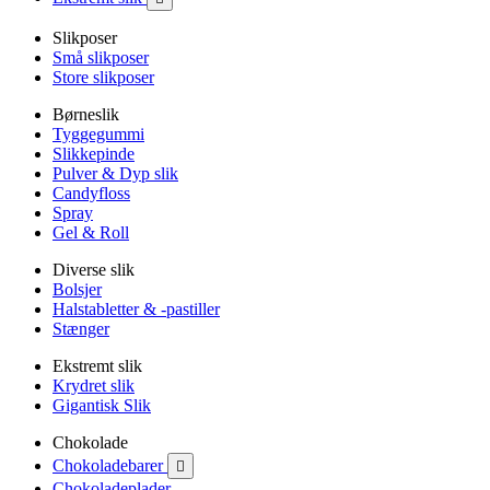
Slikposer
Små slikposer
Store slikposer
Børneslik
Tyggegummi
Slikkepinde
Pulver & Dyp slik
Candyfloss
Spray
Gel & Roll
Diverse slik
Bolsjer
Halstabletter & -pastiller
Stænger
Ekstremt slik
Krydret slik
Gigantisk Slik
Chokolade
Chokoladebarer

Chokoladeplader