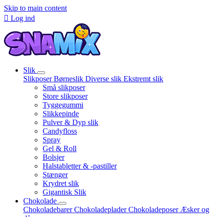
Skip to main content

Log ind
Slik
Slikposer
Børneslik
Diverse slik
Ekstremt slik
Små slikposer
Store slikposer
Tyggegummi
Slikkepinde
Pulver & Dyp slik
Candyfloss
Spray
Gel & Roll
Bolsjer
Halstabletter & -pastiller
Stænger
Krydret slik
Gigantisk Slik
Chokolade
Chokoladebarer
Chokoladeplader
Chokoladeposer
Æsker og