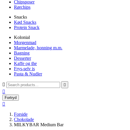
Chipsposer
Rørchips
Snacks
Kød Snacks
Protein Snack
Kolonial
Morgenmad
Marmelade, honning m.m.
Bagning
Desserter
Kaffe og the
Frys-selv is
Pasta & Nudler



Fortryd

Forside
Chokolade
MILKYBAR Medium Bar