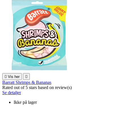

Vis her

Barratt Shrimps & Bananas
Rated
out of 5 stars based on
review(s)
Se detaljer
Ikke på lager