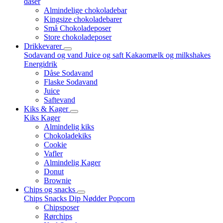
dåser
Almindelige chokoladebar
Kingsize chokoladebarer
Små Chokoladeposer
Store chokoladeposer
Drikkevarer
Sodavand og vand
Juice og saft
Kakaomælk og milkshakes
Energidrik
Dåse Sodavand
Flaske Sodavand
Juice
Saftevand
Kiks & Kager
Kiks
Kager
Almindelig kiks
Chokoladekiks
Cookie
Vafler
Almindelig Kager
Donut
Brownie
Chips og snacks
Chips
Snacks
Dip
Nødder
Popcorn
Chipsposer
Rørchips