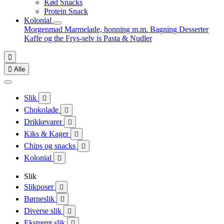
Kød Snacks
Protein Snack
Kolonial
Morgenmad
Marmelade, honning m.m.
Bagning
Desserter
Kaffe og the
Frys-selv is
Pasta & Nudler


Alle
Slik

Chokolade

Drikkevarer

Kiks & Kager

Chips og snacks

Kolonial

Slik
Slikposer

Børneslik

Diverse slik

Ekstremt slik
