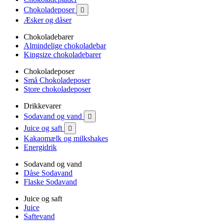
Chokoladeposer

Æsker og dåser
Chokoladebarer
Almindelige chokoladebar
Kingsize chokoladebarer
Chokoladeposer
Små Chokoladeposer
Store chokoladeposer
Drikkevarer
Sodavand og vand

Juice og saft

Kakaomælk og milkshakes
Energidrik
Sodavand og vand
Dåse Sodavand
Flaske Sodavand
Juice og saft
Juice
Saftevand