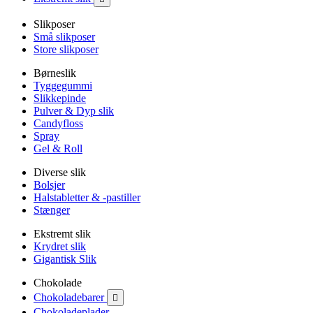
Slikposer
Små slikposer
Store slikposer
Børneslik
Tyggegummi
Slikkepinde
Pulver & Dyp slik
Candyfloss
Spray
Gel & Roll
Diverse slik
Bolsjer
Halstabletter & -pastiller
Stænger
Ekstremt slik
Krydret slik
Gigantisk Slik
Chokolade
Chokoladebarer

Chokoladeplader