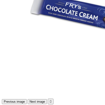
Previous image
Next image
