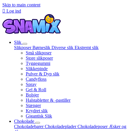
Skip to main content

Log ind
Slik
Slikposer
Børneslik
Diverse slik
Ekstremt slik
Små slikposer
Store slikposer
Tyggegummi
Slikkepinde
Pulver & Dyp slik
Candyfloss
Spray
Gel & Roll
Bolsjer
Halstabletter & -pastiller
Stænger
Krydret slik
Gigantisk Slik
Chokolade
Chokoladebarer
Chokoladeplader
Chokoladeposer
Æsker og