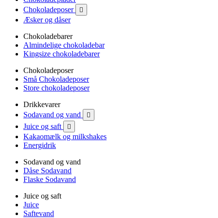
Chokoladeposer

Æsker og dåser
Chokoladebarer
Almindelige chokoladebar
Kingsize chokoladebarer
Chokoladeposer
Små Chokoladeposer
Store chokoladeposer
Drikkevarer
Sodavand og vand

Juice og saft

Kakaomælk og milkshakes
Energidrik
Sodavand og vand
Dåse Sodavand
Flaske Sodavand
Juice og saft
Juice
Saftevand