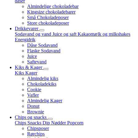
dåser
Almindelige chokoladebar
Kingsize chokoladebarer
Små Chokoladeposer
Store chokoladeposer
Drikkevarer
Sodavand og vand
Juice og saft
Kakaomælk og milkshakes
Energidrik
Dåse Sodavand
Flaske Sodavand
Juice
Saftevand
Kiks & Kager
Kiks
Kager
Almindelig kiks
Chokoladekiks
Cookie
Vafler
Almindelig Kager
Donut
Brownie
Chips og snacks
Chips
Snacks
Dip
Nødder
Popcorn
Chipsposer
Rørchips