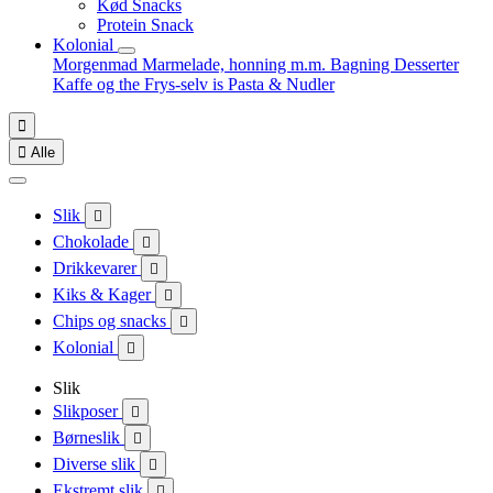
Kød Snacks
Protein Snack
Kolonial
Morgenmad
Marmelade, honning m.m.
Bagning
Desserter
Kaffe og the
Frys-selv is
Pasta & Nudler


Alle
Slik

Chokolade

Drikkevarer

Kiks & Kager

Chips og snacks

Kolonial

Slik
Slikposer

Børneslik

Diverse slik

Ekstremt slik
