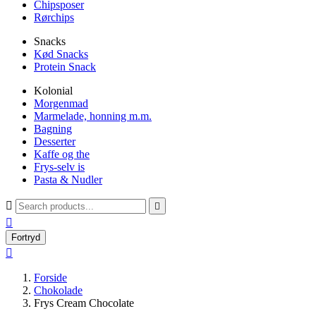
Chipsposer
Rørchips
Snacks
Kød Snacks
Protein Snack
Kolonial
Morgenmad
Marmelade, honning m.m.
Bagning
Desserter
Kaffe og the
Frys-selv is
Pasta & Nudler



Fortryd

Forside
Chokolade
Frys Cream Chocolate