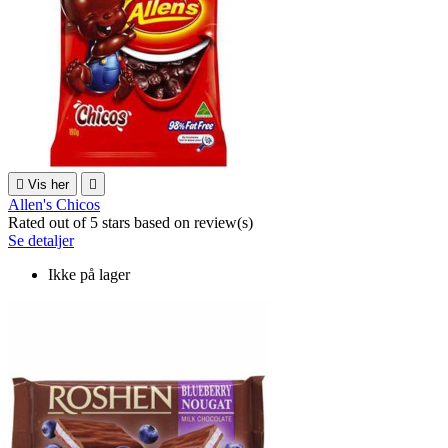

Vis her

Allen's Chicos
Rated
out of 5 stars based on
review(s)
Se detaljer
Ikke på lager