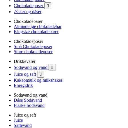
Chokoladeposer

Æsker og dåser
Chokoladebarer
Almindelige chokoladebar
Kingsize chokoladebarer
Chokoladeposer
Små Chokoladeposer
Store chokoladeposer
Drikkevarer
Sodavand og vand

Juice og saft

Kakaomælk og milkshakes
Energidrik
Sodavand og vand
Dåse Sodavand
Flaske Sodavand
Juice og saft
Juice
Saftevand