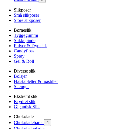
Slikposer
Små slikposer
Store slikposer
Børneslik
Tyggegummi
Slikkepinde
Pulver & Dyp slik
Candyfloss
Spray
Gel & Roll
Diverse slik
Bolsjer
Halstabletter & -pastiller
Stænger
Ekstremt slik
Krydret slik
Gigantisk Slik
Chokolade
Chokoladebarer

Chokoladeplader