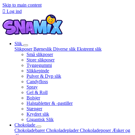
Skip to main content

Log ind
Slik
Slikposer
Børneslik
Diverse slik
Ekstremt slik
Små slikposer
Store slikposer
Tyggegummi
Slikkepinde
Pulver & Dyp slik
Candyfloss
Spray
Gel & Roll
Bolsjer
Halstabletter & -pastiller
Stænger
Krydret slik
Gigantisk Slik
Chokolade
Chokoladebarer
Chokoladeplader
Chokoladeposer
Æsker og