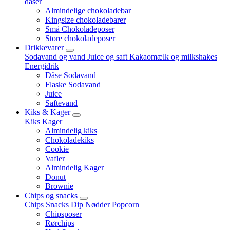
dåser
Almindelige chokoladebar
Kingsize chokoladebarer
Små Chokoladeposer
Store chokoladeposer
Drikkevarer
Sodavand og vand
Juice og saft
Kakaomælk og milkshakes
Energidrik
Dåse Sodavand
Flaske Sodavand
Juice
Saftevand
Kiks & Kager
Kiks
Kager
Almindelig kiks
Chokoladekiks
Cookie
Vafler
Almindelig Kager
Donut
Brownie
Chips og snacks
Chips
Snacks
Dip
Nødder
Popcorn
Chipsposer
Rørchips