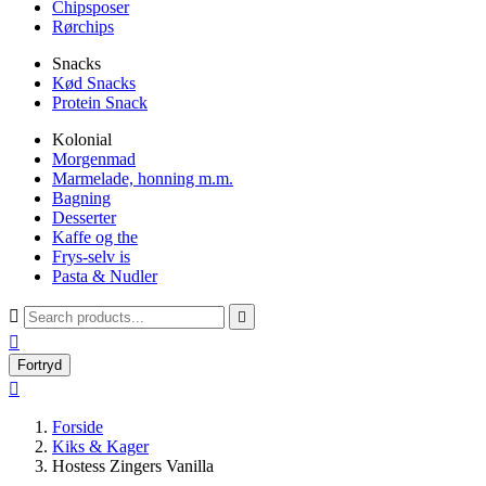
Chipsposer
Rørchips
Snacks
Kød Snacks
Protein Snack
Kolonial
Morgenmad
Marmelade, honning m.m.
Bagning
Desserter
Kaffe og the
Frys-selv is
Pasta & Nudler



Fortryd

Forside
Kiks & Kager
Hostess Zingers Vanilla