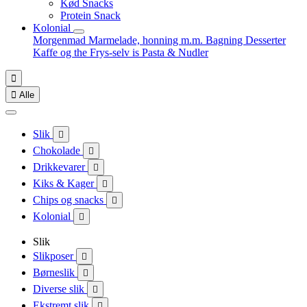
Kød Snacks
Protein Snack
Kolonial
Morgenmad
Marmelade, honning m.m.
Bagning
Desserter
Kaffe og the
Frys-selv is
Pasta & Nudler


Alle
Slik

Chokolade

Drikkevarer

Kiks & Kager

Chips og snacks

Kolonial

Slik
Slikposer

Børneslik

Diverse slik

Ekstremt slik
