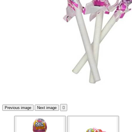
Previous image
Next image
