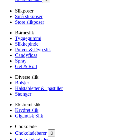
Slikposer
Små slikposer
Store slikposer
Børneslik
Tyggegummi
Slikkepinde
Pulver & Dyp slik
Candyfloss
Spray
Gel & Roll
Diverse slik
Bolsjer
Halstabletter & -pastiller
Stænger
Ekstremt slik
Krydret slik
Gigantisk Slik
Chokolade
Chokoladebarer

Chokoladeplader