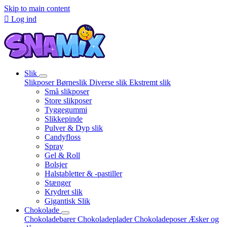
Skip to main content

Log ind
Slik
Slikposer
Børneslik
Diverse slik
Ekstremt slik
Små slikposer
Store slikposer
Tyggegummi
Slikkepinde
Pulver & Dyp slik
Candyfloss
Spray
Gel & Roll
Bolsjer
Halstabletter & -pastiller
Stænger
Krydret slik
Gigantisk Slik
Chokolade
Chokoladebarer
Chokoladeplader
Chokoladeposer
Æsker og