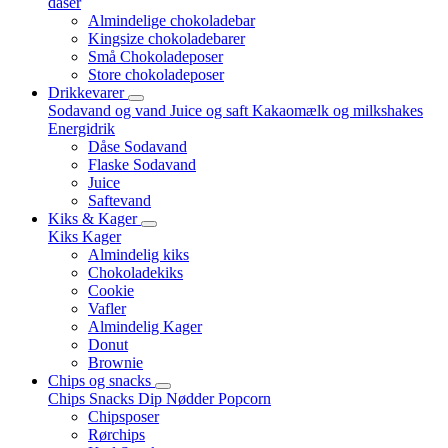
dåser
Almindelige chokoladebar
Kingsize chokoladebarer
Små Chokoladeposer
Store chokoladeposer
Drikkevarer
Sodavand og vand
Juice og saft
Kakaomælk og milkshakes
Energidrik
Dåse Sodavand
Flaske Sodavand
Juice
Saftevand
Kiks & Kager
Kiks
Kager
Almindelig kiks
Chokoladekiks
Cookie
Vafler
Almindelig Kager
Donut
Brownie
Chips og snacks
Chips
Snacks
Dip
Nødder
Popcorn
Chipsposer
Rørchips