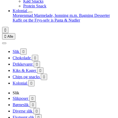
Kød Snacks
Protein Snack
Kolonial
Morgenmad
Marmelade, honning m.m.
Bagning
Desserter
Kaffe og the
Frys-selv is
Pasta & Nudler


Alle
Slik

Chokolade

Drikkevarer

Kiks & Kager

Chips og snacks

Kolonial

Slik
Slikposer

Børneslik

Diverse slik

Ekstremt slik
