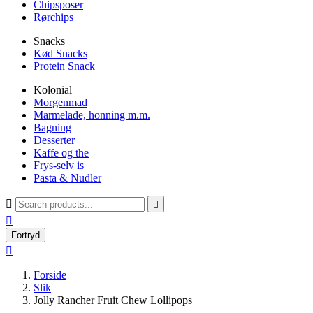
Chipsposer
Rørchips
Snacks
Kød Snacks
Protein Snack
Kolonial
Morgenmad
Marmelade, honning m.m.
Bagning
Desserter
Kaffe og the
Frys-selv is
Pasta & Nudler



Fortryd

Forside
Slik
Jolly Rancher Fruit Chew Lollipops