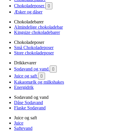
Chokoladeposer

Æsker og dåser
Chokoladebarer
Almindelige chokoladebar
Kingsize chokoladebarer
Chokoladeposer
Små Chokoladeposer
Store chokoladeposer
Drikkevarer
Sodavand og vand

Juice og saft

Kakaomælk og milkshakes
Energidrik
Sodavand og vand
Dåse Sodavand
Flaske Sodavand
Juice og saft
Juice
Saftevand